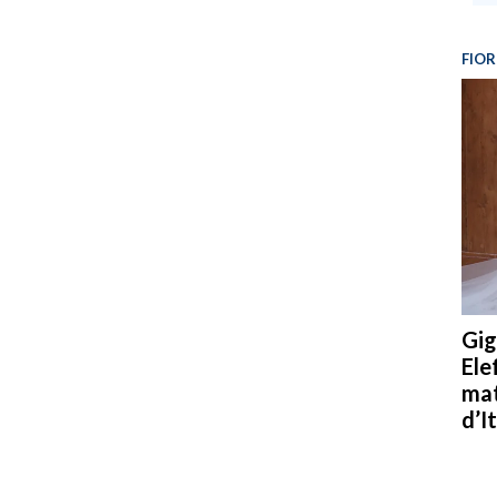
FIOR
Gig
Ele
mat
d’It