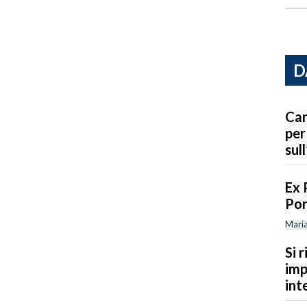
D
Car
per
sull
Ex 
Por
Maria
Si 
imp
int