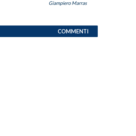
Giampiero Marras
INFO AZIENDE
ABBONATI
COMMENTI
ANNUNCI
NECROLOGI
PUBBLICITÀ
SPIAGGE
STORE