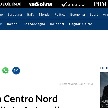
eo
Sardegna
Italia
Mondo
Politica
Economia
Sport
An
I:
Incendi
Sos Sardegna
Incidenti
Cagliari Calcio
EDIT
31 maggio 2026 alle 21:03
a Centro Nord