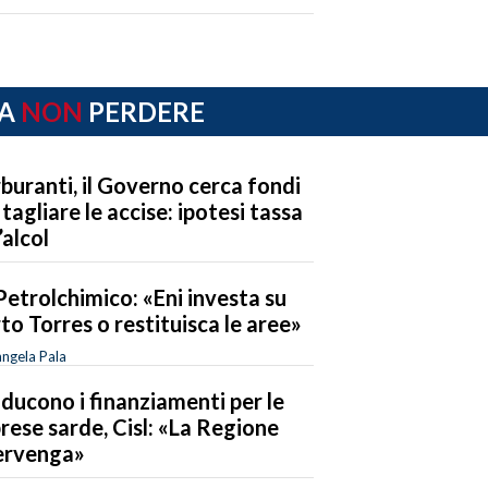
A
NON
PERDERE
buranti, il Governo cerca fondi
 tagliare le accise: ipotesi tassa
’alcol
Petrolchimico: «Eni investa su
to Torres o restituisca le aree»
ngela Pala
riducono i finanziamenti per le
rese sarde, Cisl: «La Regione
ervenga»