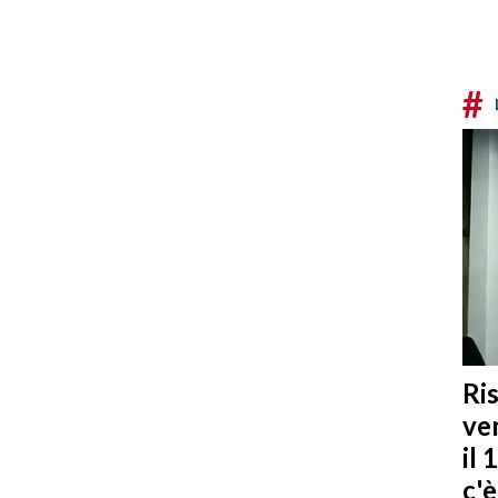
#
Ris
ven
il 
c'