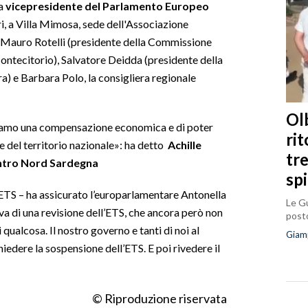
la
vicepresidente del Parlamento Europeo
ri, a Villa Mimosa, sede dell'Associazione
ti Mauro Rotelli (presidente della Commissione
ontecitorio), Salvatore Deidda (presidente della
 e Barbara Polo, la consigliera regionale
Olb
ediamo una compensazione economica e di poter
ri
e del territorio nazionale»: ha detto
Achille
tr
entro Nord Sardegna
sp
ETS – ha assicurato l’europarlamentare Antonella
Le Gu
lava di una revisione dell’ETS, che ancora però non
posto
qualcosa. Il nostro governo e tanti di noi al
Giam
dere la sospensione dell’ETS. E poi rivedere il
© Riproduzione riservata