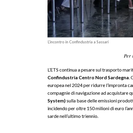
LAVORO
BANDI
SPORT IN SARDEGNA
L'incontro in Confindustria a Sassari
SPORT
Per 
RISULTATI E CLASSIFICHE
CALCIO
L’ETS continua a pesare sul trasporto mar
CALCIO REGIONALE
Confindustria Centro Nord Sardegna
. 
BASKET
europea nel 2024 per ridurre l’impronta ca
VOLLEY
compagnie di navigazione ad acquistare 
MOTORI
System)
sulla base delle emissioni prodott
incidendo per oltre 150 milioni di euro l’a
TENNIS
sarde nell’ultimo triennio.
ALTRI SPORT
CULTURA