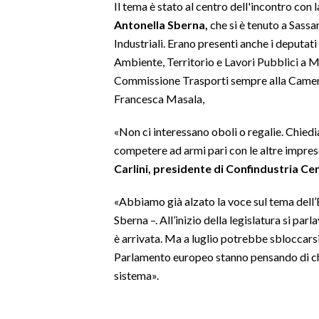
Il tema è stato al centro dell'incontro con 
Antonella Sberna,
che si è tenuto a Sassa
SPETTACOLI
Industriali. Erano presenti anche i deputa
Ambiente, Territorio e Lavori Pubblici a M
GOSSIP
Commissione Trasporti sempre alla Camera)
Francesca Masala,
SALUTE
«Non ci interessano oboli o regalie. Chi
SARDEGNA TURISMO
competere ad armi pari con le altre impres
Carlini, presidente di Confindustria C
SARDI NEL MONDO
NOTIZIE
«Abbiamo già alzato la voce sul tema dell’
EVENTI
Sberna –. All’inizio della legislatura si par
è arrivata. Ma a luglio potrebbe sbloccarsi 
#CARAUNIONE
Parlamento europeo stanno pensando di chie
sistema».
3 MINUTI CON
INSULARITÀ