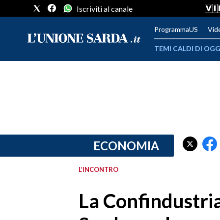
Iscriviti al canale
ProgrammaUS
Vid
TEMI CALDI DI OGG
METEO
COMUNI AL VOTO
VIDEO
FOTO
ECONOMIA
CRONACA SARDEGNA
L’INCONTRO
CAGLIARI
La Confindustri
PROVINCIA DI CAGLIARI
SULCIS IGLESIENTE