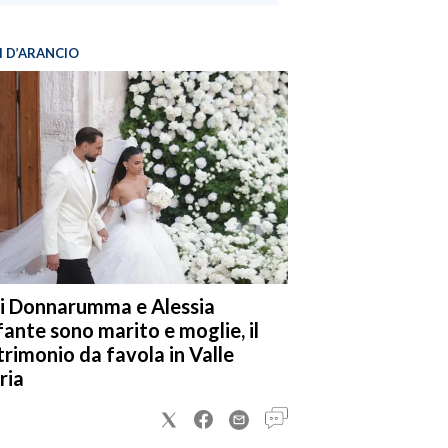
I D’ARANCIO
i Donnarumma e Alessia
fante sono marito e moglie, il
rimonio da favola in Valle
ria