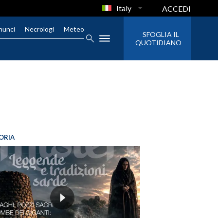
Italy
ACCEDI
nunci
Necrologi
Meteo
SFOGLIA IL
QUOTIDIANO
ORIA