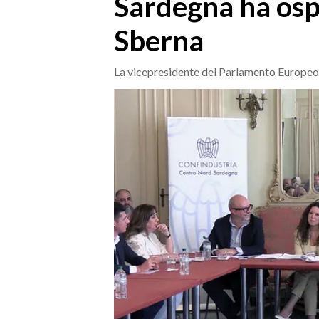
Sardegna ha osp
MEDIO CAMPIDANO
ORISTANO E PROVINCIA
Sberna
SASSARI E PROVINCIA
GALLURA
La vicepresidente del Parlamento Europeo c
NUORO E PROVINCIA
OGLIASTRA
AGENDA
CRONACA
ITALIA
MONDO
POLITICA
ECONOMIA
SERVIZI ALLE IMPRESE