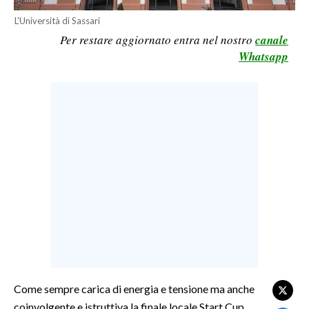
LAVORO
L'Università di Sassari
Per restare aggiornato entra nel nostro
canale
BANDI
Whatsapp
SPORT IN SARDEGNA
SPORT
RISULTATI E CLASSIFICHE
CALCIO
CALCIO REGIONALE
BASKET
VOLLEY
MOTORI
TENNIS
ALTRI SPORT
Come sempre carica di energia e tensione ma anche
coinvolgente e istruttiva la finale locale Start Cup
CULTURA