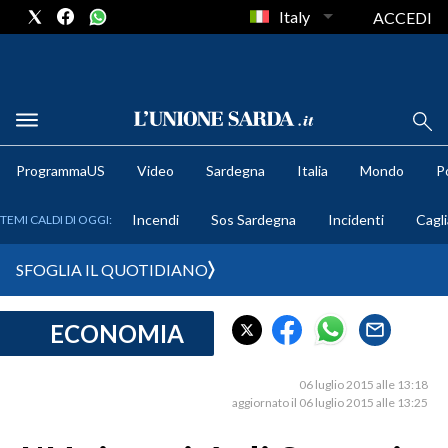
Italy
ACCEDI
METEO
ProgrammaUS
Video
Sardegna
Italia
Mondo
Po
COMUNI AL VOTO
Incendi
Sos Sardegna
Incidenti
Cagli
TEMI CALDI DI OGGI:
VIDEO
SFOGLIA IL QUOTIDIANO
FOTO
ECONOMIA
CRONACA SARDEGNA
CAGLIARI
06 luglio 2015 alle 13:18
PROVINCIA DI CAGLIARI
aggiornato il 06 luglio 2015 alle 13:25
SULCIS IGLESIENTE