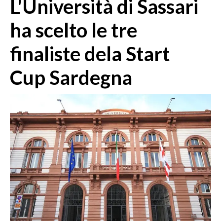
L'Università di Sassari
MEDIO CAMPIDANO
ORISTANO E PROVINCIA
ha scelto le tre
SASSARI E PROVINCIA
finaliste dela Start
GALLURA
NUORO E PROVINCIA
Cup Sardegna
OGLIASTRA
AGENDA
CRONACA
ITALIA
MONDO
POLITICA
ECONOMIA
SERVIZI ALLE IMPRESE