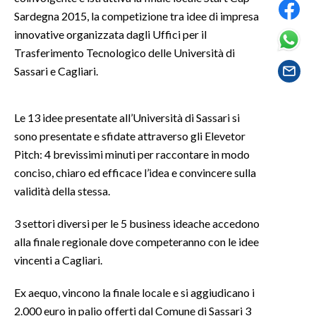
Sardegna 2015, la competizione tra idee di impresa
SPETTACOLI
innovative organizzata dagli Uffici per il
Trasferimento Tecnologico delle Università di
GOSSIP
Sassari e Cagliari.
SALUTE
Le 13 idee presentate all’Università di Sassari si
SARDEGNA TURISMO
sono presentate e sfidate attraverso gli Elevetor
Pitch: 4 brevissimi minuti per raccontare in modo
SARDI NEL MONDO
conciso, chiaro ed efficace l’idea e convincere sulla
NOTIZIE
validità della stessa.
EVENTI
3 settori diversi per le 5 business ideache accedono
alla finale regionale dove competeranno con le idee
#CARAUNIONE
vincenti a Cagliari.
3 MINUTI CON
Ex aequo, vincono la finale locale e si aggiudicano i
2.000 euro in palio offerti dal Comune di Sassari 3
INSULARITÀ