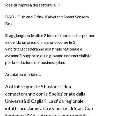
idee di impresa del settore ICT:
INFO AZIENDE
D&D - Dish and Drink, Kalsyfer e Smart Sensory
ABBONATI
Box.
ANNUNCI
Si aggiungono le altre 2 idee di impresa che, pur non
NECROLOGI
vincendo un premio in danaro, come le 3
PUBBLICITÀ
vincitrici,accederanno alla finale regionale e
SPIAGGE
avranno il supporto di un giovane commercialista
STORE
per la redazione del business plan:
Arcolabio e Trident.
A ottobre queste 5 business idea
competeranno con le 5 selezionate dalla
Università di Cagliari. La sfida regionale,
infatti, proclamerà i tre vincitori di Start Cup
Sardegna 2015, cui spetteranno premi da