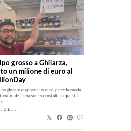
lpo grosso a Ghilarza,
to un milione di euro al
llionDay
na giocata di appena un euro, parte la caccia
rtunato: «Mai una somma così alta in questo
e»
ia Orbana