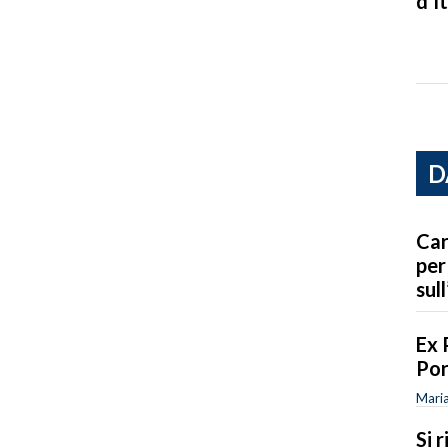
d’It
D
Car
per
sull
Ex 
Por
Maria
Si 