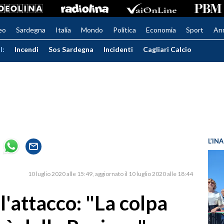
eo
Sardegna
Italia
Mondo
Politica
Economia
Sport
An
I:
Incendi
Sos Sardegna
Incidenti
Cagliari Calcio
L’IN
10 luglio 2020 alle 15:49
aggiornato il 10 luglio 2020 alle 18:44
l'attacco: "La colpa