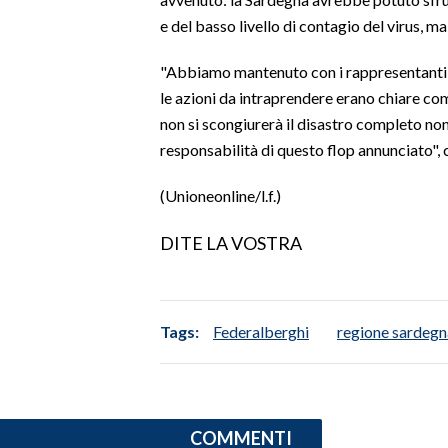
e del basso livello di contagio del virus, ma
LAVORO
BANDI
"Abbiamo mantenuto con i rappresentanti d
le azioni da intraprendere erano chiare co
SPORT IN SARDEGNA
non si scongiurerà il disastro completo non
responsabilità di questo flop annunciato", 
SPORT
RISULTATI E CLASSIFICHE
(Unioneonline/l.f.)
CALCIO
DITE LA VOSTRA
CALCIO REGIONALE
BASKET
VOLLEY
Tags:
Federalberghi
regione sardegn
MOTORI
TENNIS
ALTRI SPORT
COMMENTI
CULTURA