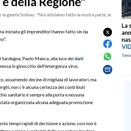
o è della Regione"
la giunta Solinas: "Noi abbiamo fatto la nostra parte, le
La 
a iniziata gli imprenditori hanno fatto sin da
ann
nas
no".
VI
Tani
hi Sardegna, Paolo Manca, alla luce dei
dati
, messa in ginocchio dell'emergenza virus.
rto, assumendo decine di migliaia di lavoratori, ma
erghi, non c'è alcuna certezza dei contributi
chio sanitario è sempre alla porta e nessuna
 è stata organizzata alcuna adeguata promozione
to tempi rapidi di decisione e azione, così non è
tare a pieno i vantaggi della sua natura insulare