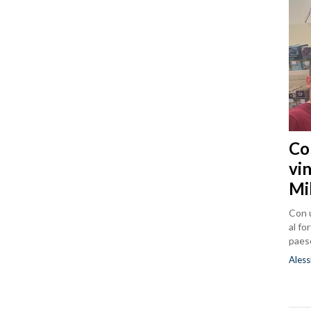
Co
vin
Mi
Con u
al fo
paes
Aless