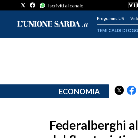
Iscriviti al canale
ProgrammaUS
Vid
TEMI CALDI DI OGG
METEO
COMUNI AL VOTO
VIDEO
FOTO
ECONOMIA
CRONACA SARDEGNA
CAGLIARI
Federalberghi al
PROVINCIA DI CAGLIARI
SULCIS IGLESIENTE