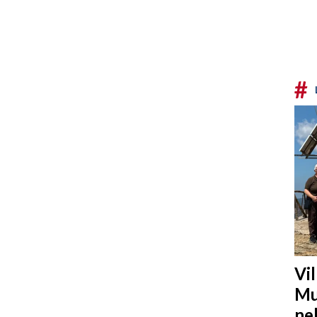
#
Vi
Mu
ne