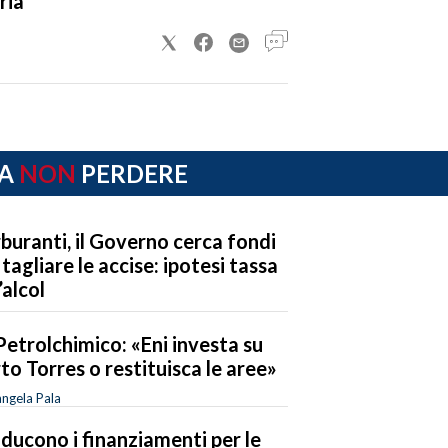
ria
A
NON
PERDERE
buranti, il Governo cerca fondi
 tagliare le accise: ipotesi tassa
’alcol
Petrolchimico: «Eni investa su
to Torres o restituisca le aree»
ngela Pala
riducono i finanziamenti per le