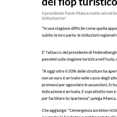
del flop turistic
MEDIO CAMPIDANO
ORISTANO E PROVINCIA
Il presidente Paolo Manca mette nel mirino 
istituzioni no"
SASSARI E PROVINCIA
GALLURA
"In una stagione difficile come quella appen
NUORO E PROVINCIA
subito la loro parte, le istituzioni regionali 
OGLIASTRA
AGENDA
E' l'attacco del presidente di Federalberg
pessimi
sulla stagione turistica nell'Isola
CRONACA
ITALIA
"A oggi oltre il 50% delle strutture ha ape
non un euro è arrivato nelle casse degli alb
MONDO
promessi per agevolare le assunzioni, il ris
POLITICA
indicazione è arrivata. E soprattutto non
per facilitare la ripartenza", spiega Manca.
ECONOMIA
Che aggiunge: "L'emergenza avrebbe richies
SERVIZI ALLE IMPRESE
avvenuto: la Sardegna avrebbe potuto sfrut