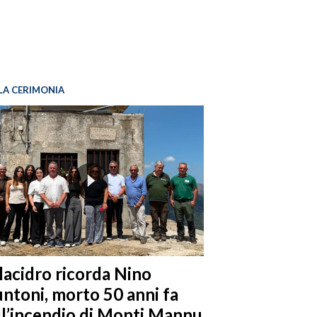
LA CERIMONIA
llacidro ricorda Nino
ntoni, morto 50 anni fa
ll’incendio di Monti Mannu