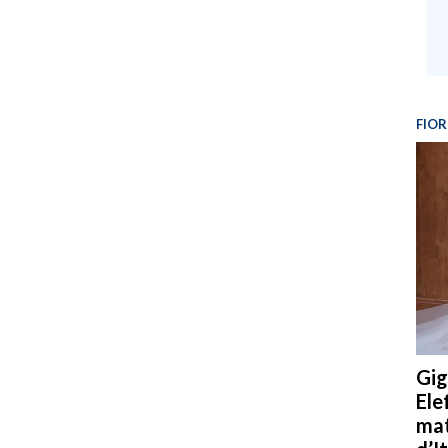
FIOR
Gig
Ele
mat