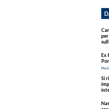
D
Car
per
sull
Ex 
Por
Maria
Si 
imp
int
Nas
sar