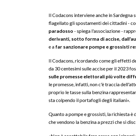
SPETTACOLI
Il Codacons interviene anche in Sardegna su
flagellato gli spostamenti dei cittadini - c
GOSSIP
paradosso
- spiega l'associazione - rapp
derivanti, sotto forma di accise, dall'a
SALUTE
e a
far sanzionare pompe e grossisti re
SARDEGNA TURISMO
Il Codacons, ricordando come gli effetti de
da 30 centesimi sulle accise per il 2023 fo
SARDI NEL MONDO
sulle promesse elettorali più volte dif
NOTIZIE
le promesse, infatti, non c'è traccia dell'at
EVENTI
proprio le tasse sulla benzina rappresentan
sta colpendo il portafogli degli italiani».
#CARAUNIONE
Quanto a pompe e grossisti, la richiesta è d
3 MINUTI CON
che vendono la benzina a prezzi che si dis
INSULARITÀ
«Non è accettabile fare cassa con i rincari