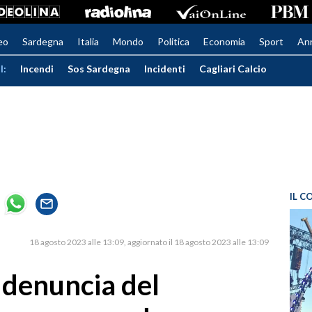
eo
Sardegna
Italia
Mondo
Politica
Economia
Sport
An
I:
Incendi
Sos Sardegna
Incidenti
Cagliari Calcio
IL C
18 agosto 2023 alle 13:09
aggiornato il 18 agosto 2023 alle 13:09
 denuncia del