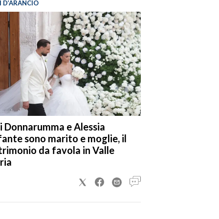
I D’ARANCIO
i Donnarumma e Alessia
fante sono marito e moglie, il
rimonio da favola in Valle
ria