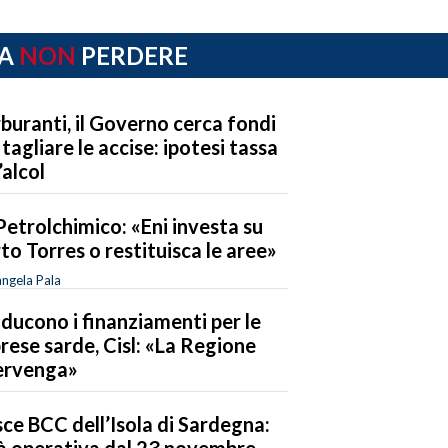
A
NON
PERDERE
buranti, il Governo cerca fondi
 tagliare le accise: ipotesi tassa
’alcol
Petrolchimico: «Eni investa su
to Torres o restituisca le aree»
ngela Pala
riducono i finanziamenti per le
rese sarde, Cisl: «La Regione
ervenga»
ce BCC dell’Isola di Sardegna:
à operativa dal 23 novembre