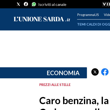
Iscriviti al canale
ProgrammaUS
Vid
TEMI CALDI DI OGG
METEO
COMUNI AL VOTO
VIDEO
FOTO
ECONOMIA
CRONACA SARDEGNA
PREZZI ALLE STELLE
CAGLIARI
Caro benzina, la
PROVINCIA DI CAGLIARI
SULCIS IGLESIENTE