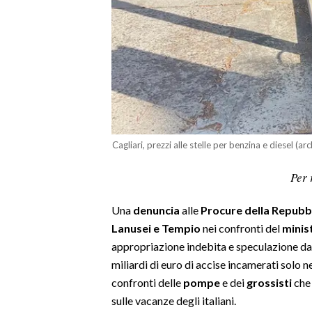
LAVORO
BANDI
SPORT IN SARDEGNA
SPORT
RISULTATI E CLASSIFICHE
Cagliari, prezzi alle stelle per benzina e diesel (ar
CALCIO
CALCIO REGIONALE
Per 
BASKET
Una
denuncia
alle
Procure della Repubbli
VOLLEY
Lanusei e Tempio
nei confronti del
minis
MOTORI
appropriazione indebita e speculazione da 
TENNIS
miliardi di euro di accise incamerati solo n
ALTRI SPORT
confronti delle
pompe
e dei
grossisti
che
sulle vacanze degli italiani.
CULTURA