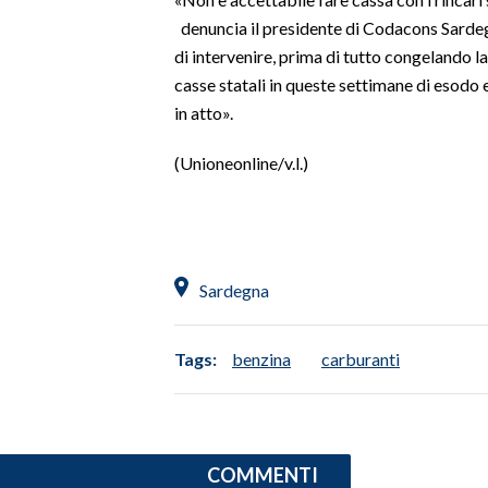
denuncia il presidente di Codacons Sard
INFO AZIENDE
di intervenire, prima di tutto congelando l
ABBONATI
casse statali in queste settimane di esodo
in atto».
ANNUNCI
NECROLOGI
(Unioneonline/v.l.)
PUBBLICITÀ
SPIAGGE
STORE
Sardegna
Tags:
benzina
carburanti
COMMENTI