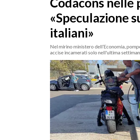
Codacons nelle 
MEDIO CAMPIDANO
ORISTANO E PROVINCIA
«Speculazione su
SASSARI E PROVINCIA
italiani»
GALLURA
NUORO E PROVINCIA
Nel mirino ministero dell’Economia, pompe e 
OGLIASTRA
accise incamerati solo nell'ultima settima
AGENDA
CRONACA
ITALIA
MONDO
POLITICA
ECONOMIA
SERVIZI ALLE IMPRESE