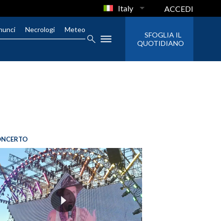
Italy
ACCEDI
nunci
Necrologi
Meteo
SFOGLIA IL
QUOTIDIANO
ONCERTO