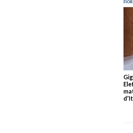
FIOR
Gig
Ele
mat
d’It