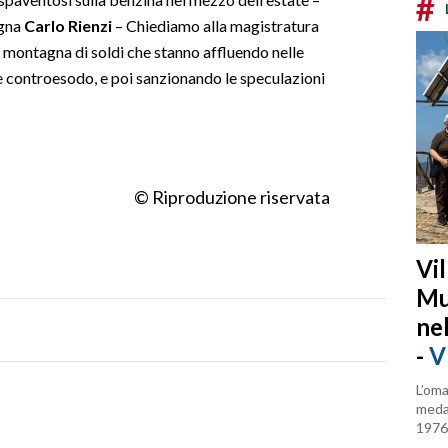
#
egna
Carlo Rienzi
– Chiediamo alla magistratura
a montagna di soldi che stanno affluendo nelle
 e controesodo, e poi sanzionando le speculazioni
© Riproduzione riservata
Vi
Mu
ne
-
V
L’oma
medag
1976