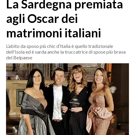
La Sardegna premiata
MEDIO CAMPIDANO
ORISTANO E PROVINCIA
agli Oscar dei
SASSARI E PROVINCIA
matrimoni italiani
GALLURA
NUORO E PROVINCIA
L’abito da sposo più chic d’Italia è quello tradizionale
OGLIASTRA
dell'Isola ed è sarda anche la truccatrice di spose più brava
AGENDA
del Belpaese
CRONACA
ITALIA
MONDO
POLITICA
ECONOMIA
SERVIZI ALLE IMPRESE