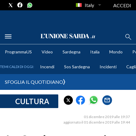
Italy
ACCEDI
METEO
ProgrammaUS
Video
Sardegna
Italia
Mondo
Po
COMUNI AL VOTO
Incendi
Sos Sardegna
Incidenti
Cagli
TEMI CALDI DI OGGI:
VIDEO
SFOGLIA IL QUOTIDIANO
FOTO
CULTURA
CRONACA SARDEGNA
CAGLIARI
01 dicembre 2019 alle 19:37
PROVINCIA DI CAGLIARI
aggiornato il 01 dicembre 2019 alle 19:44
SULCIS IGLESIENTE