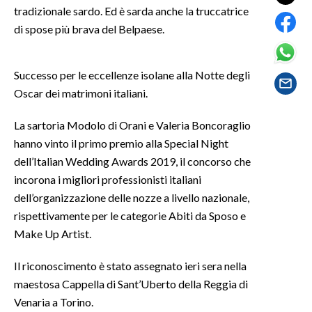
tradizionale sardo. Ed è sarda anche la truccatrice
di spose più brava del Belpaese.
SPETTACOLI
GOSSIP
Successo per le eccellenze isolane alla Notte degli
Oscar dei matrimoni italiani.
SALUTE
La sartoria Modolo di Orani e Valeria Boncoraglio
SARDEGNA TURISMO
hanno vinto il primo premio alla Special Night
dell’Italian Wedding Awards 2019, il concorso che
SARDI NEL MONDO
incorona i migliori professionisti italiani
NOTIZIE
dell’organizzazione delle nozze a livello nazionale,
EVENTI
rispettivamente per le categorie Abiti da Sposo e
Make Up Artist.
#CARAUNIONE
Il riconoscimento è stato assegnato ieri sera nella
3 MINUTI CON
maestosa Cappella di Sant’Uberto della Reggia di
Venaria a Torino.
INSULARITÀ