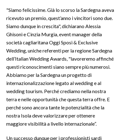
"Siamo felicissime. Già lo scorso la Sardegna aveva
INFO AZIENDE
ricevuto un premio, quest’anno i vincitori sono due.
ABBONATI
Siamo dunque in crescita", dichiarano Alessia
ANNUNCI
Ghisoni e Cinzia Murgia, event manager della
società cagliaritana Oggi Sposi & Exclusive
NECROLOGI
Wedding, uniche referenti per la regione Sardegna
PUBBLICITÀ
dell’Italian Wedding Awards, "lavoreremo affinché
SPIAGGE
questi riconoscimenti siano sempre più numerosi.
STORE
Abbiamo per la Sardegna un progetto di
internazionalizzazione legato al wedding e al
wedding tourism. Perché crediamo nella nostra
terra e nelle opportunità che questa terra offre. E
perché sono ancora tante le potenzialità che la
nostra Isola deve valorizzare per ottenere
maggiore visibilità a livello internazionale”.
Un successo dunque per i professionisti sardi