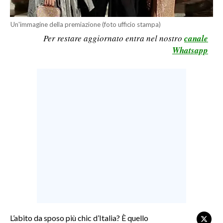
LAVORO
Un'immagine della premiazione (foto ufficio stampa)
BANDI
Per restare aggiornato entra nel nostro
canale
Whatsapp
SPORT IN SARDEGNA
SPORT
RISULTATI E CLASSIFICHE
CALCIO
CALCIO REGIONALE
BASKET
VOLLEY
MOTORI
TENNIS
ALTRI SPORT
L’abito da sposo più chic d’Italia? È quello
CULTURA