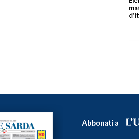
Ele
mat
d’It
Abbonati a