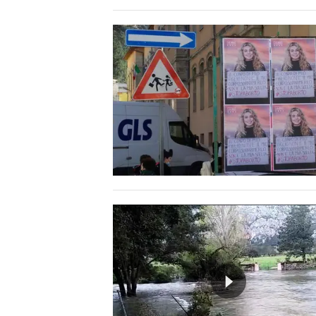
LAVORO
BANDI
SPORT IN SARDEGNA
SPORT
RISULTATI E CLASSIFICHE
CALCIO
CALCIO REGIONALE
BASKET
VOLLEY
MOTORI
TENNIS
ALTRI SPORT
CULTURA