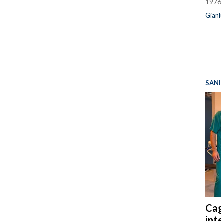
1976
Gianl
SANI
Cag
int