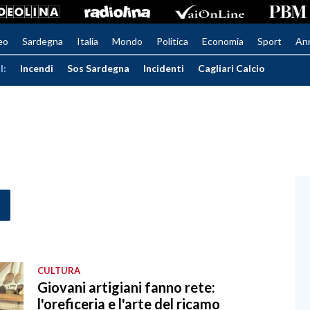
eo
Sardegna
Italia
Mondo
Politica
Economia
Sport
An
I:
Incendi
Sos Sardegna
Incidenti
Cagliari Calcio
CULTURA
Giovani artigiani fanno rete:
l'oreficeria e l'arte del ricamo