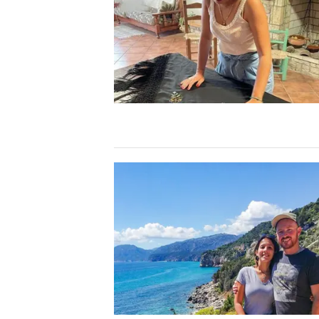
MEDIO CAMPIDANO
ORISTANO E PROVINCIA
SASSARI E PROVINCIA
GALLURA
NUORO E PROVINCIA
OGLIASTRA
AGENDA
CRONACA
ITALIA
MONDO
POLITICA
ECONOMIA
SERVIZI ALLE IMPRESE