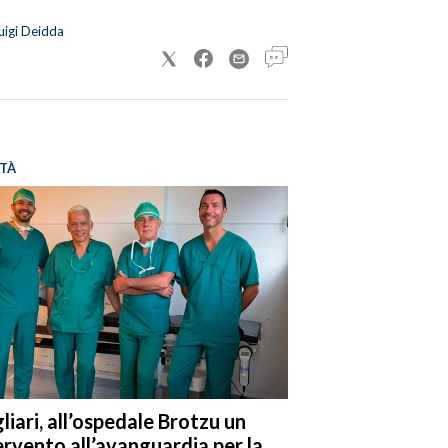
uigi Deidda
TÀ
liari, all’ospedale Brotzu un
ervento all’avanguardia per la