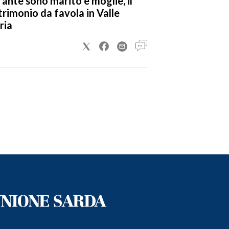
fante sono marito e moglie, il
rimonio da favola in Valle
ria