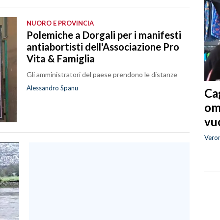
NUORO E PROVINCIA
Polemiche a Dorgali per i manifesti
antiabortisti dell'Associazione Pro
Vita & Famiglia
Gli amministratori del paese prendono le distanze
Alessandro Spanu
Cag
om
vuo
Vero