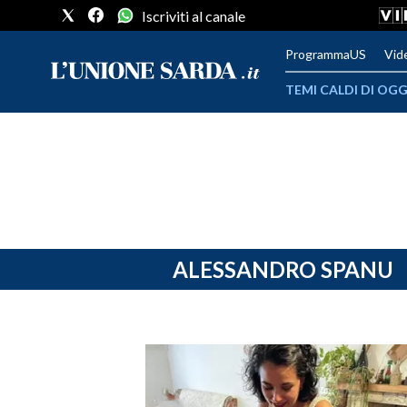
Iscriviti al canale
ProgrammaUS
Vid
TEMI CALDI DI OGG
METEO
COMUNI AL VOTO
VIDEO
FOTO
ALESSANDRO SPANU
CRONACA SARDEGNA
CAGLIARI
PROVINCIA DI CAGLIARI
SULCIS IGLESIENTE