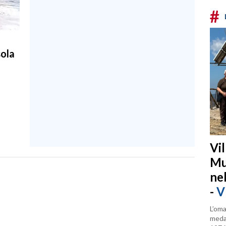
#
sola
Vi
Mu
ne
-
V
L’oma
medag