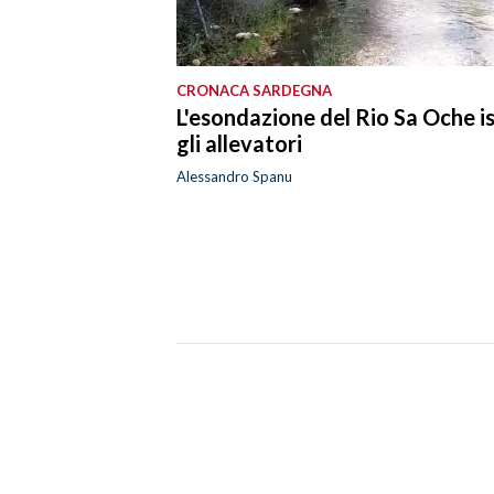
SPETTACOLI
CRONACA SARDEGNA
GOSSIP
L'esondazione del Rio Sa Oche i
gli allevatori
SALUTE
Alessandro Spanu
SARDEGNA TURISMO
SARDI NEL MONDO
NOTIZIE
EVENTI
#CARAUNIONE
3 MINUTI CON
INSULARITÀ