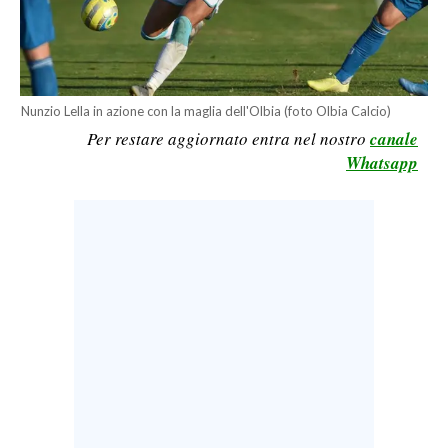
LAVORO
BANDI
SPORT IN SARDEGNA
Nunzio Lella in azione con la maglia dell'Olbia (foto Olbia Calcio)
Per restare aggiornato entra nel nostro
canale
SPORT
Whatsapp
RISULTATI E CLASSIFICHE
CALCIO
CALCIO REGIONALE
BASKET
VOLLEY
MOTORI
TENNIS
ALTRI SPORT
CULTURA