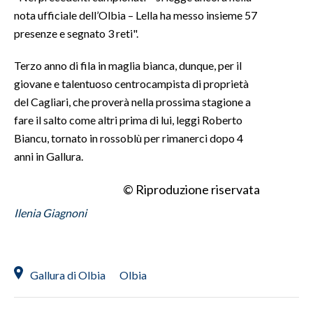
nota ufficiale dell’Olbia – Lella ha messo insieme 57
INFO AZIENDE
presenze e segnato 3 reti".
ABBONATI
Terzo anno di fila in maglia bianca, dunque, per il
ANNUNCI
giovane e talentuoso centrocampista di proprietà
NECROLOGI
del Cagliari, che proverà nella prossima stagione a
PUBBLICITÀ
fare il salto come altri prima di lui, leggi Roberto
SPIAGGE
Biancu, tornato in rossoblù per rimanerci dopo 4
anni in Gallura.
STORE
© Riproduzione riservata
Ilenia Giagnoni
Gallura di Olbia
Olbia