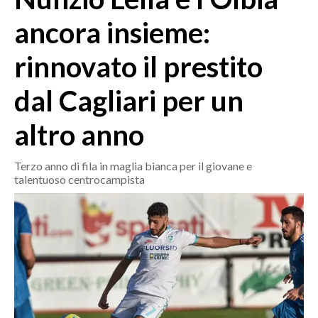
MEDIO CAMPIDANO
ancora insieme:
ORISTANO E PROVINCIA
SASSARI E PROVINCIA
rinnovato il prestito
GALLURA
dal Cagliari per un
NUORO E PROVINCIA
OGLIASTRA
altro anno
AGENDA
Terzo anno di fila in maglia bianca per il giovane e
CRONACA
talentuoso centrocampista
ITALIA
MONDO
POLITICA
ECONOMIA
SERVIZI ALLE IMPRESE