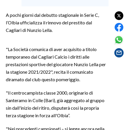
SPETTACOLI
A pochi giorni dal debutto stagionale in Serie C,
l’Olbia ufficializza il rinnovo del prestito dal
GOSSIP
Cagliari di Nunzio Lella.
SALUTE
"La Società comunica di aver acquisito a titolo
SARDEGNA TURISMO
temporaneo dal Cagliari Calcio i diritti alle
prestazioni sportive del giocatore Nunzio Lella per
SARDI NEL MONDO
la stagione 2021/2022", recita il comunicato
NOTIZIE
diramato dal club questo pomeriggio.
EVENTI
"Il centrocampista classe 2000, originario di
Santeramo in Colle (Bari), già aggregato al gruppo
#CARAUNIONE
sin dall'inizio del ritiro, disputerà così la propria
3 MINUTI CON
terza stagione in forza all'Olbia”.
INSULARITÀ
"Nei precedenti campionati – si legge ancora nella