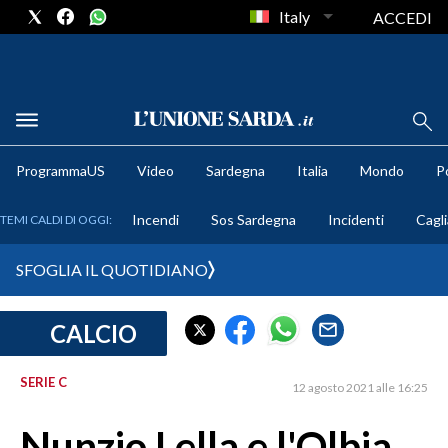
Italy
ACCEDI
METEO
ProgrammaUS
Video
Sardegna
Italia
Mondo
Po
COMUNI AL VOTO
Incendi
Sos Sardegna
Incidenti
Cagli
TEMI CALDI DI OGGI:
VIDEO
SFOGLIA IL QUOTIDIANO
FOTO
CALCIO
CRONACA SARDEGNA
CAGLIARI
SERIE C
12 agosto 2021 alle 16:25
PROVINCIA DI CAGLIARI
SULCIS IGLESIENTE
Nunzio Lella e l'Olbia