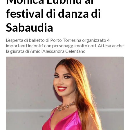
MEDIO CAMPIDANO
festival di danza di
ORISTANO E PROVINCIA
SASSARI E PROVINCIA
Sabaudia
GALLURA
NUORO E PROVINCIA
L’esperta di balletto di Porto Torres ha organizzato 4
importanti incontri con personaggi molto noti. Attesa anche
OGLIASTRA
la giurata di Amici Alessandra Celentano
AGENDA
CRONACA
ITALIA
MONDO
POLITICA
ECONOMIA
SERVIZI ALLE IMPRESE