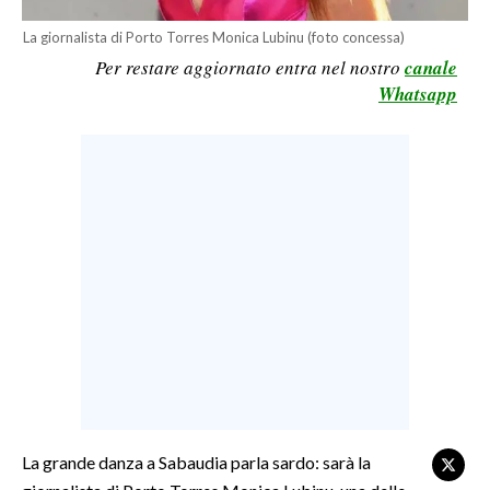
LAVORO
La giornalista di Porto Torres Monica Lubinu (foto concessa)
BANDI
Per restare aggiornato entra nel nostro
canale
Whatsapp
SPORT IN SARDEGNA
SPORT
RISULTATI E CLASSIFICHE
CALCIO
CALCIO REGIONALE
BASKET
VOLLEY
MOTORI
TENNIS
ALTRI SPORT
La grande danza a Sabaudia parla sardo: sarà la
CULTURA