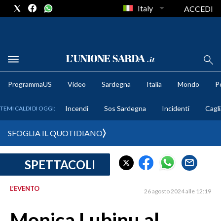
Italy
ACCEDI
METEO
ProgrammaUS
Video
Sardegna
Italia
Mondo
Po
COMUNI AL VOTO
Incendi
Sos Sardegna
Incidenti
Cagli
TEMI CALDI DI OGGI:
VIDEO
SFOGLIA IL QUOTIDIANO
FOTO
SPETTACOLI
CRONACA SARDEGNA
CAGLIARI
L’EVENTO
26 agosto 2024 alle 12:19
PROVINCIA DI CAGLIARI
SULCIS IGLESIENTE
Monica Lubinu al