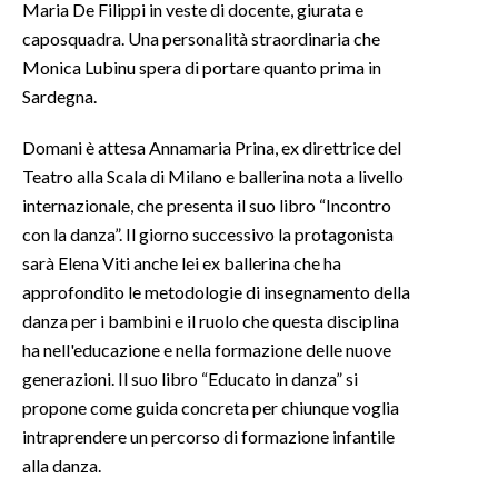
Maria De Filippi in veste di docente, giurata e
caposquadra. Una personalità straordinaria che
INFO AZIENDE
Monica Lubinu spera di portare quanto prima in
ABBONATI
Sardegna.
ANNUNCI
Domani è attesa Annamaria Prina, ex direttrice del
NECROLOGI
Teatro alla Scala di Milano e ballerina nota a livello
PUBBLICITÀ
internazionale, che presenta il suo libro “Incontro
SPIAGGE
con la danza”. Il giorno successivo la protagonista
STORE
sarà Elena Viti anche lei ex ballerina che ha
approfondito le metodologie di insegnamento della
danza per i bambini e il ruolo che questa disciplina
ha nell'educazione e nella formazione delle nuove
generazioni. Il suo libro “Educato in danza” si
propone come guida concreta per chiunque voglia
intraprendere un percorso di formazione infantile
alla danza.