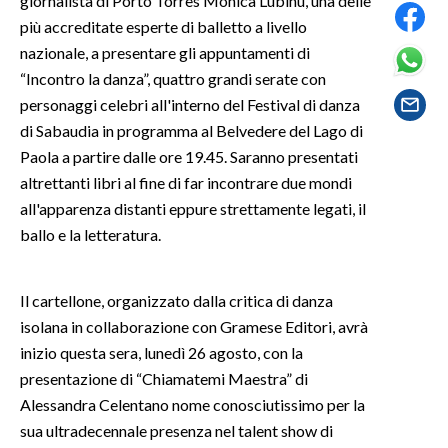
giornalista di Porto Torres Monica Lubinu, una delle
più accreditate esperte di balletto a livello
SPETTACOLI
nazionale, a presentare gli appuntamenti di
“Incontro la danza”, quattro grandi serate con
GOSSIP
personaggi celebri all'interno del Festival di danza
di Sabaudia in programma al Belvedere del Lago di
SALUTE
Paola a partire dalle ore 19.45. Saranno presentati
altrettanti libri al fine di far incontrare due mondi
SARDEGNA TURISMO
all'apparenza distanti eppure strettamente legati, il
ballo e la letteratura.
SARDI NEL MONDO
NOTIZIE
EVENTI
Il cartellone, organizzato dalla critica di danza
isolana in collaborazione con Gramese Editori, avrà
#CARAUNIONE
inizio questa sera, lunedì 26 agosto, con la
presentazione di “Chiamatemi Maestra” di
3 MINUTI CON
Alessandra Celentano nome conosciutissimo per la
sua ultradecennale presenza nel talent show di
INSULARITÀ