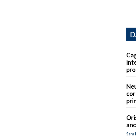
D
Cag
int
pro
Neu
cor
pri
Ori
anc
Sara 