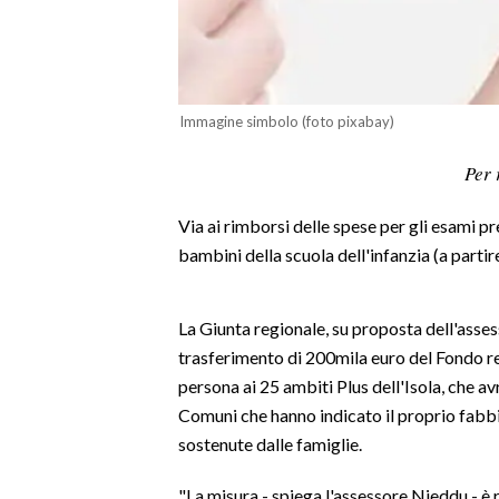
LAVORO
BANDI
SPORT IN SARDEGNA
Immagine simbolo (foto pixabay)
Per 
SPORT
RISULTATI E CLASSIFICHE
Via ai rimborsi delle spese per gli esami pre
CALCIO
bambini della scuola dell'infanzia (a partir
CALCIO REGIONALE
BASKET
La Giunta regionale, su proposta dell'asses
VOLLEY
trasferimento di 200mila euro del Fondo reg
MOTORI
persona ai 25 ambiti Plus dell'Isola, che av
TENNIS
Comuni che hanno indicato il proprio fabbi
ALTRI SPORT
sostenute dalle famiglie.
"La misura - spiega l'assessore Nieddu - è 
CULTURA