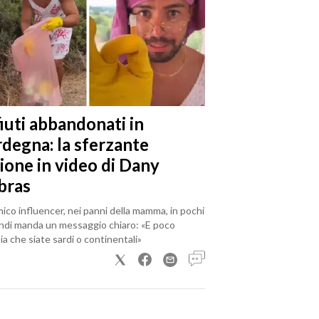
iuti abbandonati in
rdegna: la sferzante
ione in video di Dany
bras
mico influencer, nei panni della mamma, in pochi
ndi manda un messaggio chiaro: «E poco
a che siate sardi o continentali»