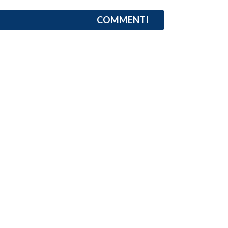
COMMENTI
INFO AZIENDE
ABBONATI
ANNUNCI
NECROLOGI
PUBBLICITÀ
SPIAGGE
STORE