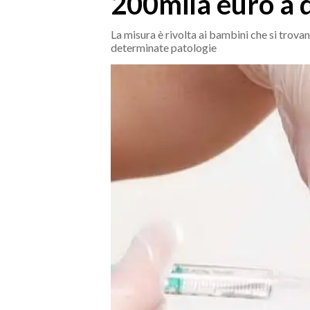
200mila euro a 
MEDIO CAMPIDANO
ORISTANO E PROVINCIA
La misura è rivolta ai bambini che si trovan
determinate patologie
SASSARI E PROVINCIA
GALLURA
NUORO E PROVINCIA
OGLIASTRA
AGENDA
CRONACA
ITALIA
MONDO
POLITICA
ECONOMIA
SERVIZI ALLE IMPRESE