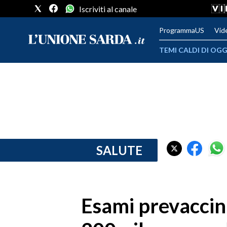
Iscriviti al canale
ProgrammaUS
Vid
TEMI CALDI DI OGG
METEO
COMUNI AL VOTO
VIDEO
FOTO
SALUTE
CRONACA SARDEGNA
CAGLIARI
Esami prevaccinal
PROVINCIA DI CAGLIARI
SULCIS IGLESIENTE