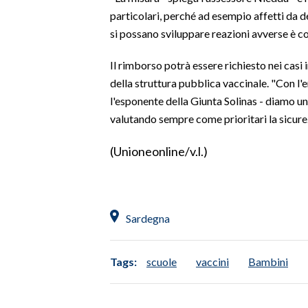
particolari, perché ad esempio affetti da de
SPETTACOLI
si possano sviluppare reazioni avverse è 
GOSSIP
Il rimborso potrà essere richiesto nei casi i
della struttura pubblica vaccinale. "Con l'
SALUTE
l'esponente della Giunta Solinas - diamo un
valutando sempre come prioritari la sicurezz
SARDEGNA TURISMO
(Unioneonline/v.l.)
SARDI NEL MONDO
NOTIZIE
EVENTI
Sardegna
#CARAUNIONE
Tags:
scuole
vaccini
Bambini
3 MINUTI CON
INSULARITÀ