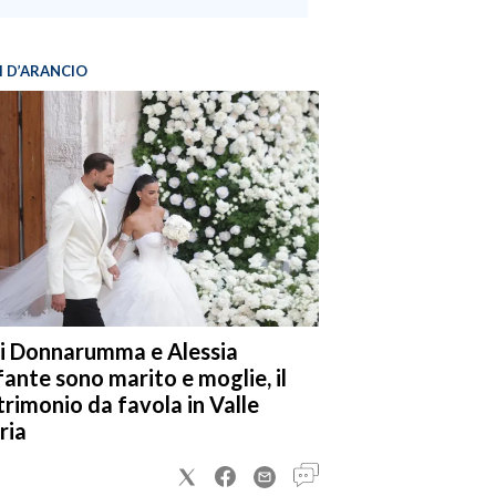
I D’ARANCIO
i Donnarumma e Alessia
fante sono marito e moglie, il
rimonio da favola in Valle
ria