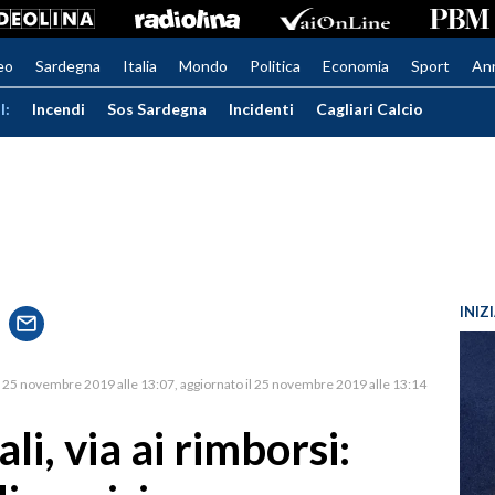
eo
Sardegna
Italia
Mondo
Politica
Economia
Sport
An
I:
Incendi
Sos Sardegna
Incidenti
Cagliari Calcio
INIZ
25 novembre 2019 alle 13:07
aggiornato il 25 novembre 2019 alle 13:14
i, via ai rimborsi: