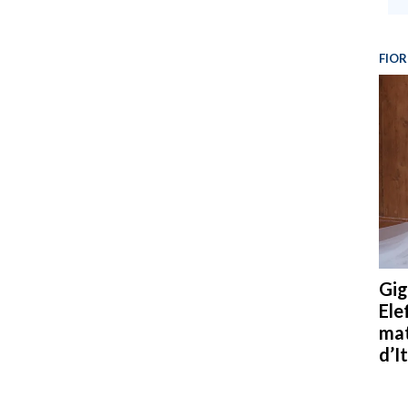
FIOR
Gig
Ele
mat
d’It