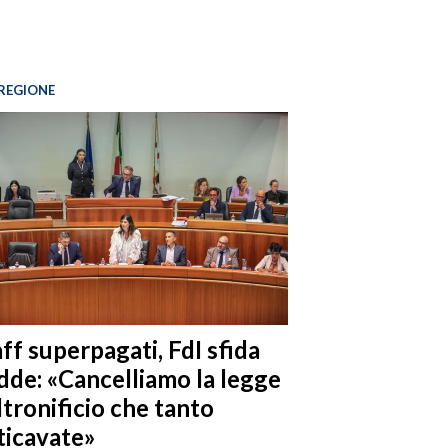
REGIONE
ff superpagati, FdI sfida
dde: «Cancelliamo la legge
ltronificio che tanto
ticavate»