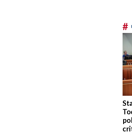
#
Sta
To
po
cri