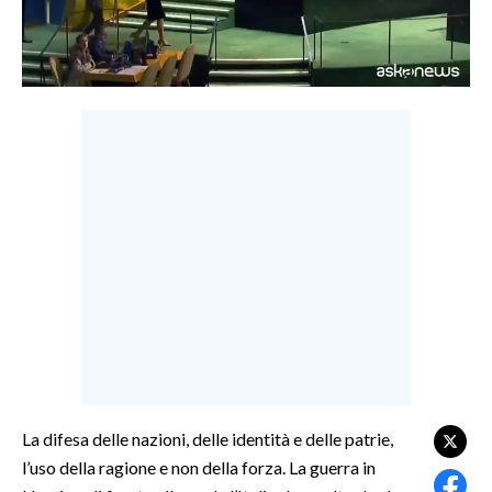
LAVORO
BANDI
SPORT IN SARDEGNA
SPORT
RISULTATI E CLASSIFICHE
CALCIO
CALCIO REGIONALE
BASKET
VOLLEY
MOTORI
TENNIS
ALTRI SPORT
La difesa delle nazioni, delle identità e delle patrie,
l’uso della ragione e non della forza. La guerra in
CULTURA