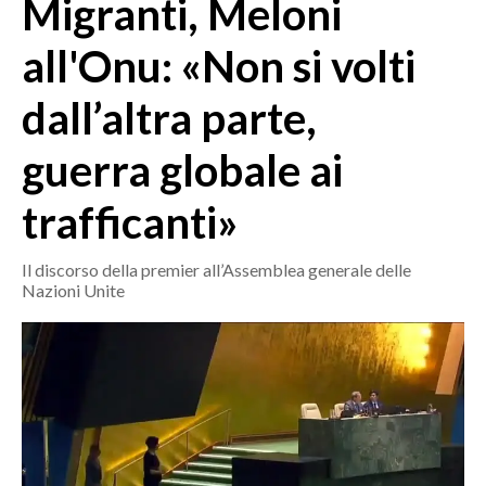
Migranti, Meloni
MEDIO CAMPIDANO
ORISTANO E PROVINCIA
all'Onu: «Non si volti
SASSARI E PROVINCIA
dall’altra parte,
GALLURA
NUORO E PROVINCIA
guerra globale ai
OGLIASTRA
AGENDA
trafficanti»
CRONACA
Il discorso della premier all’Assemblea generale delle
Nazioni Unite
ITALIA
MONDO
POLITICA
ECONOMIA
SERVIZI ALLE IMPRESE