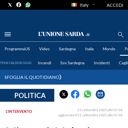
Italy
ACCEDI
METEO
ProgrammaUS
Video
Sardegna
Italia
Mondo
Po
COMUNI AL VOTO
Incendi
Sos Sardegna
Incidenti
Cagli
TEMI CALDI DI OGGI:
VIDEO
SFOGLIA IL QUOTIDIANO
FOTO
POLITICA
CRONACA SARDEGNA
CAGLIARI
21 settembre 2023 alle 07:38
L’INTERVENTO
PROVINCIA DI CAGLIARI
aggiornato il 21 settembre 2023 alle 07:38
SULCIS IGLESIENTE