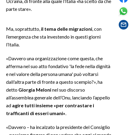
Ucraina, di fronte alla quale l’Italia «ha scelto da che
parte stare».
SPETTACOLI
GOSSIP
Ma, soprattutto,
il tema delle migrazioni
, con
l’emergenza che sta investendo in questi giorni
SALUTE
l’Italia.
SARDEGNA TURISMO
«Davvero una organizzazione come questa, che
afferma nel suo atto fondativo 'la fede nella dignità
SARDI NEL MONDO
e nel valore della persona umana' può voltarsi
NOTIZIE
dall'altra parte di fronte a questo scempio?», ha
detto
Giorgia Meloni
nel suo discorso
EVENTI
all’assemblea generale dell’Onu, lanciando l’appello
#CARAUNIONE
ad
agire tutti insieme «per contrastare i
trafficanti di esseri umani»
.
3 MINUTI CON
«Davvero – ha incalzato la presidente del Consiglio
INSULARITÀ
– possiamo fingere di non vedere che oggi al mondo