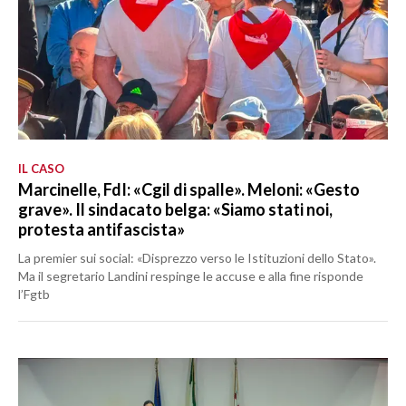
IL CASO
Marcinelle, FdI: «Cgil di spalle». Meloni: «Gesto
grave». Il sindacato belga: «Siamo stati noi,
protesta antifascista»
La premier sui social: «Disprezzo verso le Istituzioni dello Stato».
Ma il segretario Landini respinge le accuse e alla fine risponde
l’Fgtb