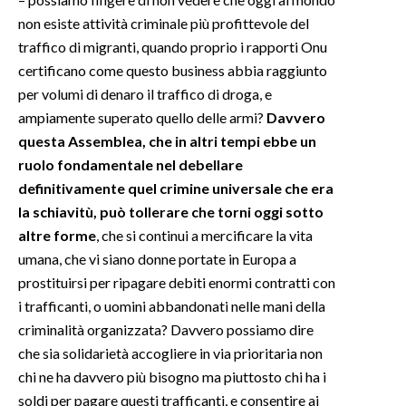
non esiste attività criminale più profittevole del
INFO AZIENDE
traffico di migranti, quando proprio i rapporti Onu
ABBONATI
certificano come questo business abbia raggiunto
per volumi di denaro il traffico di droga, e
ANNUNCI
ampiamente superato quello delle armi?
Davvero
NECROLOGI
questa Assemblea, che in altri tempi ebbe un
PUBBLICITÀ
ruolo fondamentale nel debellare
SPIAGGE
definitivamente quel crimine universale che era
STORE
la schiavitù, può tollerare che torni oggi sotto
altre forme
, che si continui a mercificare la vita
umana, che vi siano donne portate in Europa a
prostituirsi per ripagare debiti enormi contratti con
i trafficanti, o uomini abbandonati nelle mani della
criminalità organizzata? Davvero possiamo dire
che sia solidarietà accogliere in via prioritaria non
chi ne ha davvero più bisogno ma piuttosto chi ha i
soldi per pagare questi trafficanti, e consentire ai