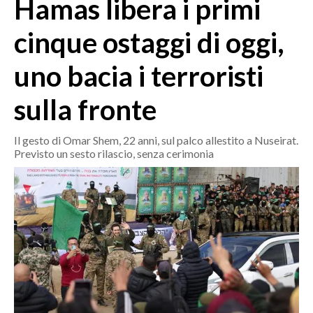
Hamas libera i primi
MEDIO CAMPIDANO
ORISTANO E PROVINCIA
cinque ostaggi di oggi,
SASSARI E PROVINCIA
uno bacia i terroristi
GALLURA
NUORO E PROVINCIA
sulla fronte
OGLIASTRA
AGENDA
Il gesto di Omar Shem, 22 anni, sul palco allestito a Nuseirat.
Previsto un sesto rilascio, senza cerimonia
CRONACA
ITALIA
MONDO
POLITICA
ECONOMIA
SERVIZI ALLE IMPRESE