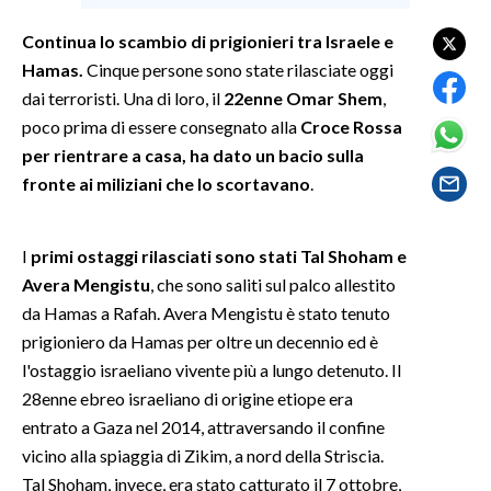
Continua lo scambio di prigionieri tra Israele e
SPETTACOLI
Hamas.
Cinque persone sono state rilasciate oggi
dai terroristi. Una di loro, il
22enne Omar Shem
,
GOSSIP
poco prima di essere consegnato alla
Croce Rossa
SALUTE
per rientrare a casa, ha dato un bacio sulla
fronte ai miliziani che lo scortavano
.
SARDEGNA TURISMO
I
primi ostaggi rilasciati sono stati Tal Shoham e
SARDI NEL MONDO
Avera Mengistu
, che sono saliti sul palco allestito
NOTIZIE
da Hamas a Rafah. Avera Mengistu è stato tenuto
EVENTI
prigioniero da Hamas per oltre un decennio ed è
l'ostaggio israeliano vivente più a lungo detenuto. Il
#CARAUNIONE
28enne ebreo israeliano di origine etiope era
entrato a Gaza nel 2014, attraversando il confine
3 MINUTI CON
vicino alla spiaggia di Zikim, a nord della Striscia.
Tal Shoham, invece, era stato catturato il 7 ottobre,
INSULARITÀ