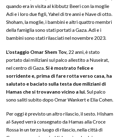
quando era in visita al kibbutz Beeri con la moglie
INFO AZIENDE
Adi e i loro due figli, Yahel di tre anni e Nave di otto.
Shoham, la moglie, i bambini e altri quattro membri
ABBONATI
della famiglia sono stati portati a Gaza. Adi e i
ANNUNCI
bambini sono stati rilasciati nel novembre 2023.
NECROLOGI
PUBBLICITÀ
L'ostaggio Omar Shem Tov,
22 anni, è stato
portato dai miliziani sul palco allestito a Nuseirat,
SPIAGGE
nel centro di Gaza.
Si è mostrato felice e
STORE
sorridente e, prima di fare rotta verso casa, ha
salutato e baciato sulla testa due miliziani di
Hamas che si trovavano vicino a lui.
Sul palco
sono saliti subito dopo Omar Wankert e Elia Cohen.
Per oggi è previsto un altro rilascio, il sesto. Hisham
al-Sayed verrà consegnato da Hamas alla Croce
Rossa in un terzo luogo di rilascio, nella città di