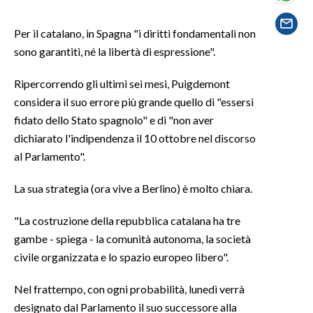
SPETTACOLI
Per il catalano, in Spagna "i diritti fondamentali non
sono garantiti, né la libertà di espressione".
GOSSIP
Ripercorrendo gli ultimi sei mesi, Puigdemont
SALUTE
considera il suo errore più grande quello di "essersi
fidato dello Stato spagnolo" e di "non aver
SARDEGNA TURISMO
dichiarato l'indipendenza il 10 ottobre nel discorso
al Parlamento".
SARDI NEL MONDO
NOTIZIE
La sua strategia (ora vive a Berlino) è molto chiara.
EVENTI
"La costruzione della repubblica catalana ha tre
gambe - spiega - la comunità autonoma, la società
#CARAUNIONE
civile organizzata e lo spazio europeo libero".
3 MINUTI CON
Nel frattempo, con ogni probabilità, lunedì verrà
designato dal Parlamento il suo successore alla
INSULARITÀ