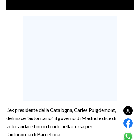
LAVORO
BANDI
SPORT IN SARDEGNA
SPORT
RISULTATI E CLASSIFICHE
CALCIO
CALCIO REGIONALE
BASKET
VOLLEY
MOTORI
L'ex presidente della Catalogna, Carles Puigdemont,
TENNIS
definisce "autoritario" il governo di Madrid e dice di
ALTRI SPORT
voler andare fino in fondo nella corsa per
l'autonomia di Barcellona.
CULTURA