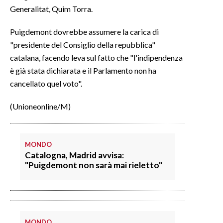
Generalitat, Quim Torra.
INFO AZIENDE
Puigdemont dovrebbe assumere la carica di
ABBONATI
"presidente del Consiglio della repubblica"
ANNUNCI
catalana, facendo leva sul fatto che "l'indipendenza
NECROLOGI
è già stata dichiarata e il Parlamento non ha
PUBBLICITÀ
cancellato quel voto".
SPIAGGE
(Unioneonline/M)
STORE
MONDO
Catalogna, Madrid avvisa:
"Puigdemont non sarà mai rieletto"
MONDO