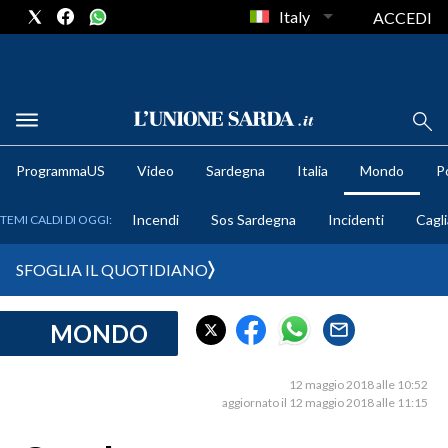
Italy
ACCEDI
METEO
ProgrammaUS
Video
Sardegna
Italia
Mondo
Po
COMUNI AL VOTO
Incendi
Sos Sardegna
Incidenti
Cagli
TEMI CALDI DI OGGI:
VIDEO
SFOGLIA IL QUOTIDIANO
FOTO
MONDO
CRONACA SARDEGNA
CAGLIARI
12 maggio 2018 alle 10:52
PROVINCIA DI CAGLIARI
aggiornato il 12 maggio 2018 alle 11:15
SULCIS IGLESIENTE