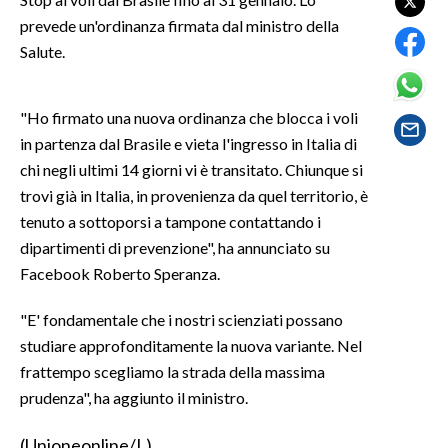
prevede un'ordinanza firmata dal ministro della
SPETTACOLI
Salute.
GOSSIP
"Ho firmato una nuova ordinanza che blocca i voli
SALUTE
in partenza dal Brasile e vieta l'ingresso in Italia di
chi negli ultimi 14 giorni vi è transitato. Chiunque si
SARDEGNA TURISMO
trovi già in Italia, in provenienza da quel territorio, è
tenuto a sottoporsi a tampone contattando i
SARDI NEL MONDO
dipartimenti di prevenzione", ha annunciato su
NOTIZIE
Facebook Roberto Speranza.
EVENTI
"E' fondamentale che i nostri scienziati possano
studiare approfonditamente la nuova variante. Nel
#CARAUNIONE
frattempo scegliamo la strada della massima
3 MINUTI CON
prudenza", ha aggiunto il ministro.
INSULARITÀ
(Unioneonline/L)