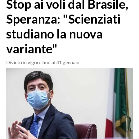
Stop ai voli dal Brasile,
MEDIO CAMPIDANO
ORISTANO E PROVINCIA
Speranza: "Scienziati
SASSARI E PROVINCIA
studiano la nuova
GALLURA
NUORO E PROVINCIA
variante"
OGLIASTRA
AGENDA
Divieto in vigore fino al 31 gennaio
CRONACA
ITALIA
MONDO
POLITICA
ECONOMIA
SERVIZI ALLE IMPRESE