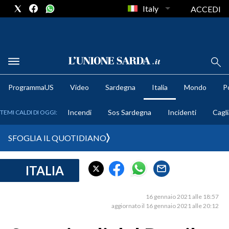
Italy
ACCEDI
METEO
ProgrammaUS
Video
Sardegna
Italia
Mondo
Po
COMUNI AL VOTO
Incendi
Sos Sardegna
Incidenti
Cagli
TEMI CALDI DI OGGI:
VIDEO
SFOGLIA IL QUOTIDIANO
FOTO
ITALIA
CRONACA SARDEGNA
CAGLIARI
16 gennaio 2021 alle 18:57
PROVINCIA DI CAGLIARI
aggiornato il 16 gennaio 2021 alle 20:12
SULCIS IGLESIENTE