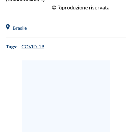
© Riproduzione riservata
INFO AZIENDE
ABBONATI
Brasile
ANNUNCI
NECROLOGI
Tags:
COVID-19
PUBBLICITÀ
SPIAGGE
STORE