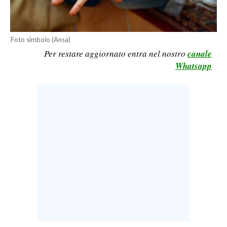
LAVORO
BANDI
Foto simbolo (Ansa)
Per restare aggiornato entra nel nostro
canale
SPORT IN SARDEGNA
Whatsapp
SPORT
RISULTATI E CLASSIFICHE
CALCIO
CALCIO REGIONALE
BASKET
VOLLEY
MOTORI
TENNIS
ALTRI SPORT
CULTURA