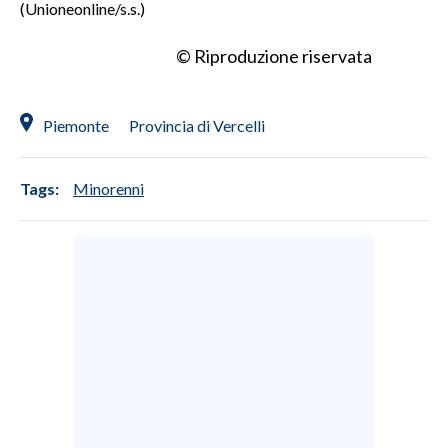
(Unioneonline/s.s.)
INFO AZIENDE
© Riproduzione riservata
ABBONATI
ANNUNCI
Piemonte
Provincia di Vercelli
NECROLOGI
PUBBLICITÀ
Tags:
Minorenni
SPIAGGE
STORE