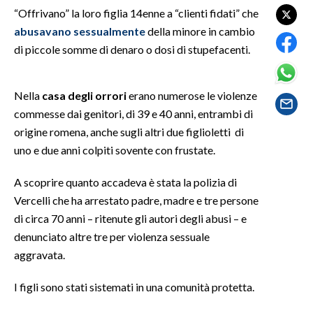
“Offrivano” la loro figlia 14enne a “clienti fidati” che
abusavano sessualmente
della minore in cambio
SPETTACOLI
di piccole somme di denaro o dosi di stupefacenti.
GOSSIP
Nella
casa degli orrori
erano numerose le violenze
SALUTE
commesse dai genitori, di 39 e 40 anni, entrambi di
origine romena, anche sugli altri due figlioletti di
SARDEGNA TURISMO
uno e due anni colpiti sovente con frustate.
SARDI NEL MONDO
A scoprire quanto accadeva è stata la polizia di
NOTIZIE
Vercelli che ha arrestato padre, madre e tre persone
EVENTI
di circa 70 anni – ritenute gli autori degli abusi – e
denunciato altre tre per violenza sessuale
#CARAUNIONE
aggravata.
3 MINUTI CON
I figli sono stati sistemati in una comunità protetta.
INSULARITÀ