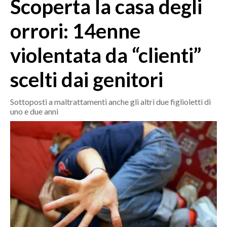
Scoperta la casa degli
MEDIO CAMPIDANO
ORISTANO E PROVINCIA
orrori: 14enne
SASSARI E PROVINCIA
violentata da “clienti”
GALLURA
NUORO E PROVINCIA
scelti dai genitori
OGLIASTRA
AGENDA
Sottoposti a maltrattamenti anche gli altri due figlioletti di
uno e due anni
CRONACA
ITALIA
MONDO
POLITICA
ECONOMIA
SERVIZI ALLE IMPRESE