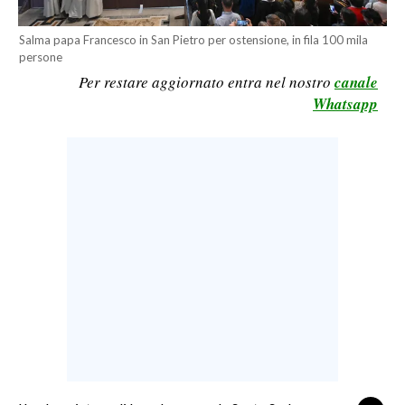
LAVORO
Salma papa Francesco in San Pietro per ostensione, in fila 100 mila
BANDI
persone
Per restare aggiornato entra nel nostro
canale
SPORT IN SARDEGNA
Whatsapp
SPORT
RISULTATI E CLASSIFICHE
CALCIO
CALCIO REGIONALE
BASKET
VOLLEY
MOTORI
TENNIS
ALTRI SPORT
CULTURA