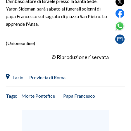
L'ambasciatore di Israele presso la Santa Sede,
Yaron Sideman, sarà sabato ai funerali solenni di
SPETTACOLI
papa Francesco sul sagrato di piazza San Pietro. Lo
apprende l'Ansa.
GOSSIP
SALUTE
(Unioneonline)
SARDEGNA TURISMO
© Riproduzione riservata
SARDI NEL MONDO
Lazio
Provincia di Roma
NOTIZIE
EVENTI
Tags:
Morte Pontefice
Papa Francesco
#CARAUNIONE
3 MINUTI CON
INSULARITÀ