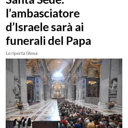
MEDIO CAMPIDANO
l’ambasciatore
ORISTANO E PROVINCIA
SASSARI E PROVINCIA
d’Israele sarà ai
GALLURA
funerali del Papa
NUORO E PROVINCIA
OGLIASTRA
Lo riporta l’Ansa
AGENDA
CRONACA
ITALIA
MONDO
POLITICA
ECONOMIA
SERVIZI ALLE IMPRESE