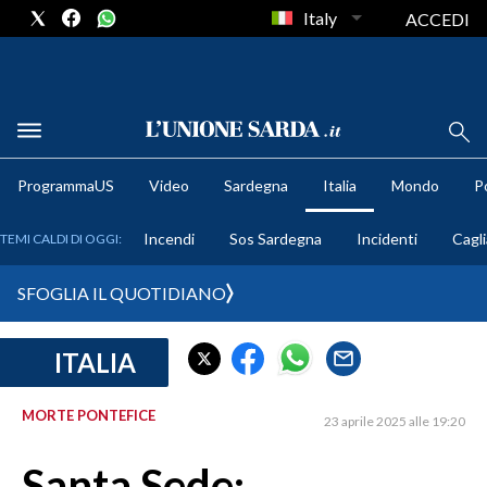
Italy
ACCEDI
METEO
ProgrammaUS
Video
Sardegna
Italia
Mondo
Po
COMUNI AL VOTO
Incendi
Sos Sardegna
Incidenti
Cagli
TEMI CALDI DI OGGI:
VIDEO
SFOGLIA IL QUOTIDIANO
FOTO
ITALIA
CRONACA SARDEGNA
CAGLIARI
MORTE PONTEFICE
23 aprile 2025 alle 19:20
PROVINCIA DI CAGLIARI
SULCIS IGLESIENTE
Santa Sede: