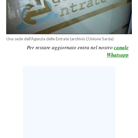
LAVORO
BANDI
SPORT IN SARDEGNA
Una sede dell'Agenzia delle Entrate (archivio L'Unione Sarda)
Per restare aggiornato entra nel nostro
canale
SPORT
Whatsapp
RISULTATI E CLASSIFICHE
CALCIO
CALCIO REGIONALE
BASKET
VOLLEY
MOTORI
TENNIS
ALTRI SPORT
CULTURA