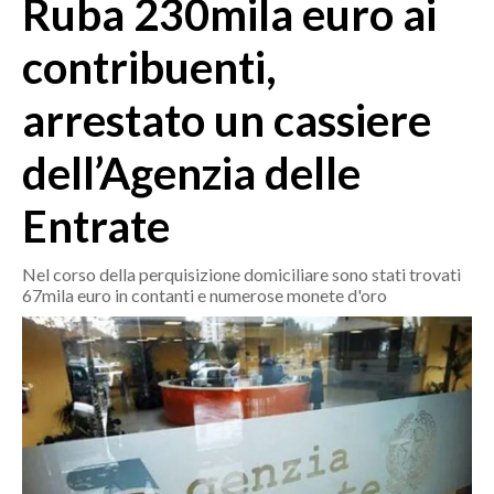
Ruba 230mila euro ai
MEDIO CAMPIDANO
ORISTANO E PROVINCIA
contribuenti,
SASSARI E PROVINCIA
arrestato un cassiere
GALLURA
NUORO E PROVINCIA
dell’Agenzia delle
OGLIASTRA
AGENDA
Entrate
CRONACA
Nel corso della perquisizione domiciliare sono stati trovati
67mila euro in contanti e numerose monete d'oro
ITALIA
MONDO
POLITICA
ECONOMIA
SERVIZI ALLE IMPRESE