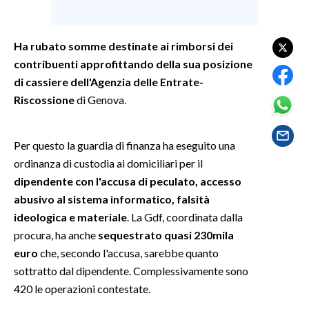
SPETTACOLI
Ha rubato somme destinate ai rimborsi dei
contribuenti approfittando della sua posizione
GOSSIP
di cassiere dell'Agenzia delle Entrate-
SALUTE
Riscossione
di Genova.
SARDEGNA TURISMO
Per questo la guardia di finanza ha eseguito una
ordinanza di custodia ai domiciliari per il
SARDI NEL MONDO
dipendente con l'accusa di peculato, accesso
NOTIZIE
abusivo al sistema informatico, falsità
EVENTI
ideologica e materiale
. La Gdf, coordinata dalla
procura, ha anche
sequestrato quasi 230mila
#CARAUNIONE
euro
che, secondo l'accusa, sarebbe quanto
sottratto dal dipendente. Complessivamente sono
3 MINUTI CON
420 le operazioni contestate.
INSULARITÀ