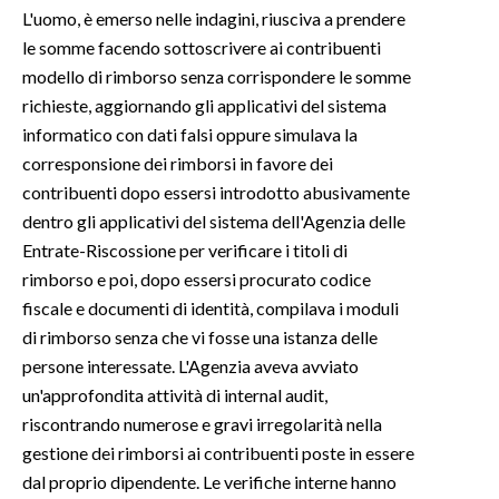
L'uomo, è emerso nelle indagini, riusciva a prendere
le somme facendo sottoscrivere ai contribuenti
INFO AZIENDE
modello di rimborso senza corrispondere le somme
ABBONATI
richieste, aggiornando gli applicativi del sistema
ANNUNCI
informatico con dati falsi oppure simulava la
NECROLOGI
corresponsione dei rimborsi in favore dei
PUBBLICITÀ
contribuenti dopo essersi introdotto abusivamente
SPIAGGE
dentro gli applicativi del sistema dell'Agenzia delle
Entrate-Riscossione per verificare i titoli di
STORE
rimborso e poi, dopo essersi procurato codice
fiscale e documenti di identità, compilava i moduli
di rimborso senza che vi fosse una istanza delle
persone interessate. L'Agenzia aveva avviato
un'approfondita attività di internal audit,
riscontrando numerose e gravi irregolarità nella
gestione dei rimborsi ai contribuenti poste in essere
dal proprio dipendente. Le verifiche interne hanno