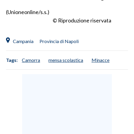
(Unioneonline/s.s.)
INFO AZIENDE
© Riproduzione riservata
ABBONATI
ANNUNCI
NECROLOGI
Campania
Provincia di Napoli
PUBBLICITÀ
SPIAGGE
Tags:
Camorra
mensa scolastica
Minacce
STORE