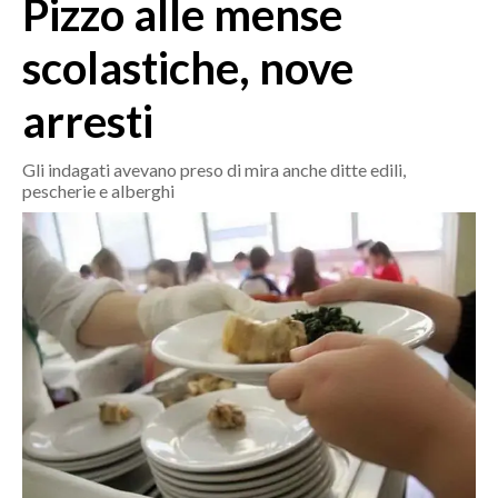
Pizzo alle mense
MEDIO CAMPIDANO
ORISTANO E PROVINCIA
scolastiche, nove
SASSARI E PROVINCIA
arresti
GALLURA
NUORO E PROVINCIA
Gli indagati avevano preso di mira anche ditte edili,
OGLIASTRA
pescherie e alberghi
AGENDA
CRONACA
ITALIA
MONDO
POLITICA
ECONOMIA
SERVIZI ALLE IMPRESE