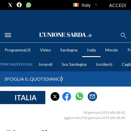
Italy
ACCEDI
METEO
ProgrammaUS
Video
Sardegna
Italia
Mondo
Po
COMUNI AL VOTO
Incendi
Sos Sardegna
Incidenti
Cagli
TEMI CALDI DI OGGI:
VIDEO
SFOGLIA IL QUOTIDIANO
FOTO
ITALIA
CRONACA SARDEGNA
CAGLIARI
08 gennaio 2019 alle 08:42
PROVINCIA DI CAGLIARI
aggiornato il 08 gennaio 2019 alle 08:49
SULCIS IGLESIENTE