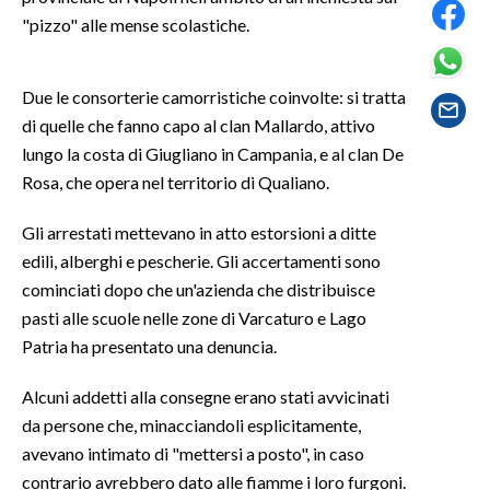
"pizzo" alle mense scolastiche.
SPETTACOLI
Due le consorterie camorristiche coinvolte: si tratta
GOSSIP
di quelle che fanno capo al clan Mallardo, attivo
lungo la costa di Giugliano in Campania, e al clan De
SALUTE
Rosa, che opera nel territorio di Qualiano.
SARDEGNA TURISMO
Gli arrestati mettevano in atto estorsioni a ditte
SARDI NEL MONDO
edili, alberghi e pescherie. Gli accertamenti sono
cominciati dopo che un'azienda che distribuisce
NOTIZIE
pasti alle scuole nelle zone di Varcaturo e Lago
EVENTI
Patria ha presentato una denuncia.
#CARAUNIONE
Alcuni addetti alla consegne erano stati avvicinati
da persone che, minacciandoli esplicitamente,
3 MINUTI CON
avevano intimato di "mettersi a posto", in caso
contrario avrebbero dato alle fiamme i loro furgoni.
INSULARITÀ