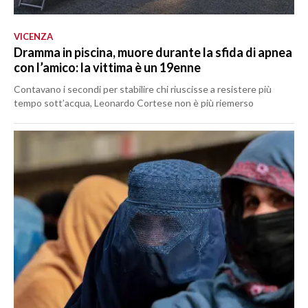
VICENZA
Dramma in piscina, muore durante la sfida di apnea
con l’amico: la vittima è un 19enne
Contavano i secondi per stabilire chi riuscisse a resistere più
tempo sott’acqua, Leonardo Cortese non è più riemerso