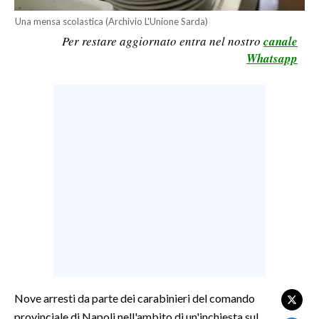
LAVORO
Una mensa scolastica (Archivio L'Unione Sarda)
Per restare aggiornato entra nel nostro
canale
BANDI
Whatsapp
SPORT IN SARDEGNA
SPORT
RISULTATI E CLASSIFICHE
CALCIO
CALCIO REGIONALE
BASKET
VOLLEY
MOTORI
TENNIS
ALTRI SPORT
Nove arresti da parte dei carabinieri del comando
provinciale di Napoli nell'ambito di un'inchiesta sul
CULTURA