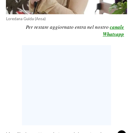
LAVORO
BANDI
Loredana Guida (Ansa)
Per restare aggiornato entra nel nostro
canale
SPORT IN SARDEGNA
Whatsapp
SPORT
RISULTATI E CLASSIFICHE
CALCIO
CALCIO REGIONALE
BASKET
VOLLEY
MOTORI
TENNIS
ALTRI SPORT
CULTURA