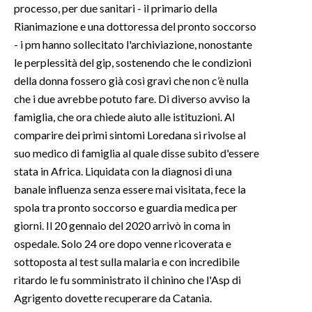
processo, per due sanitari - il primario della
Rianimazione e una dottoressa del pronto soccorso
INFO AZIENDE
- i pm hanno sollecitato l'archiviazione, nonostante
ABBONATI
le perplessità del gip, sostenendo che le condizioni
ANNUNCI
della donna fossero già così gravi che non c’è nulla
NECROLOGI
che i due avrebbe potuto fare. Di diverso avviso la
PUBBLICITÀ
famiglia, che ora chiede aiuto alle istituzioni. Al
comparire dei primi sintomi Loredana si rivolse al
SPIAGGE
suo medico di famiglia al quale disse subito d'essere
STORE
stata in Africa. Liquidata con la diagnosi di una
banale influenza senza essere mai visitata, fece la
spola tra pronto soccorso e guardia medica per
giorni. Il 20 gennaio del 2020 arrivò in coma in
ospedale. Solo 24 ore dopo venne ricoverata e
sottoposta al test sulla malaria e con incredibile
ritardo le fu somministrato il chinino che l'Asp di
Agrigento dovette recuperare da Catania.