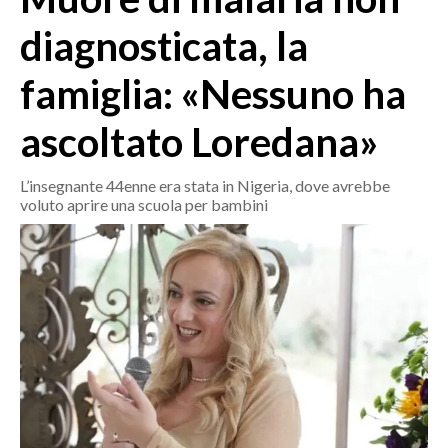
MEDIO CAMPIDANO
diagnosticata, la
ORISTANO E PROVINCIA
SASSARI E PROVINCIA
famiglia: «Nessuno ha
GALLURA
ascoltato Loredana»
NUORO E PROVINCIA
OGLIASTRA
L’insegnante 44enne era stata in Nigeria, dove avrebbe
AGENDA
voluto aprire una scuola per bambini
CRONACA
ITALIA
MONDO
POLITICA
ECONOMIA
SERVIZI ALLE IMPRESE