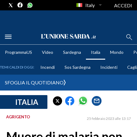
Italy
ACCEDI
METEO
ProgrammaUS
Video
Sardegna
Italia
Mondo
Po
COMUNI AL VOTO
Incendi
Sos Sardegna
Incidenti
Cagli
TEMI CALDI DI OGGI:
VIDEO
SFOGLIA IL QUOTIDIANO
FOTO
ITALIA
CRONACA SARDEGNA
CAGLIARI
AGRIGENTO
25 febbraio 2023 alle 13:17
PROVINCIA DI CAGLIARI
SULCIS IGLESIENTE
Muore di malaria non