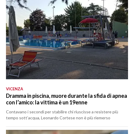
VICENZA
Dramma in piscina, muore durante la sfida di apnea
con l’amico: la vittima è un 19enne
Contavano i secondi per stabilire chi riuscisse a resistere più
tempo sott’acqua, Leonardo Cortese non è più riemerso