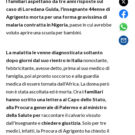
I familiari aspettano da tre anni risposte sul
caso di Loredana Guida, l'insegnante 44enne di
SPETTACOLI
Agrigento morta per una forma gravissima di
malaria contratta in Nigeria
, paese in cui avrebbe
GOSSIP
voluto aprire una scuola per bambini.
SALUTE
La malattia le venne diagnosticata soltanto
SARDEGNA TURISMO
dopo giorni dal suo rientro in Italia
nonostante,
febbricitante, avesse detto, prima al suo medico di
SARDI NEL MONDO
famiglia, poi al pronto soccorso e alla guardia
NOTIZIE
medica di essere tornata dall'Africa. La donna però
EVENTI
non è stata ascoltata ed è morta. Ora
i familiari
hanno scritto una lettera al Capo dello Stato,
#CARAUNIONE
alla Procura generale di Palermo e al ministro
della Salute per
raccontare il calvario vissuto
3 MINUTI CON
dall'insegnante e
chiedere giustizia
. Solo per tre
medici, infatti, la Procura di Agrigento ha chiesto il
INSULARITÀ