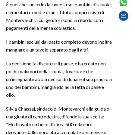
È quel che succede da lunedì a sei bambini di scuole
elementari e medie di un istituto comprensivo di
SPETTACOLI
Montervarchi, i cui genitori sono in ritardo con i
pagamenti della mensa scolastica.
GOSSIP
I bambini esclusi dal pasto completo devono inoltre
SALUTE
mangiare a un tavolo separato dagli altri.
SARDEGNA TURISMO
La decisione fa discutere il paese, e ha creato non
pochi malumori nella scuola, dove pare che
SARDI NEL MONDO
un'insegnante abbia deciso di donare il suo pranzo a
NOTIZIE
uno dei bambini, mangiando lei la fetta di pane e
EVENTI
olio.
#CARAUNIONE
Silvia Chiassai, sindaco di Montevarchi alla guida di
una giunta di centrodestra, difende la sua scelta:
3 MINUTI CON
"Ho trovato un buco di circa 500mila euro
derivante dalle morosità accumulate per mense e
INSULARITÀ