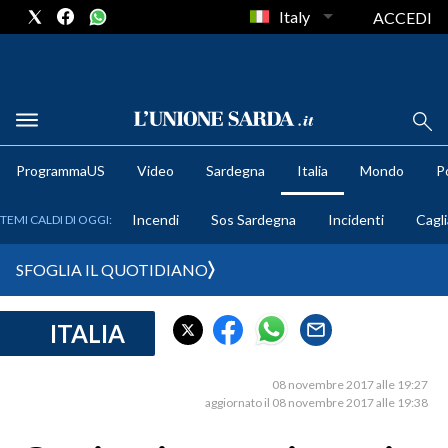
Italy
ACCEDI
METEO
ProgrammaUS
Video
Sardegna
Italia
Mondo
Po
COMUNI AL VOTO
Incendi
Sos Sardegna
Incidenti
Cagli
TEMI CALDI DI OGGI:
VIDEO
SFOGLIA IL QUOTIDIANO
FOTO
ITALIA
CRONACA SARDEGNA
CAGLIARI
08 novembre 2017 alle 19:27
PROVINCIA DI CAGLIARI
aggiornato il 08 novembre 2017 alle 19:38
SULCIS IGLESIENTE