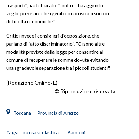
trasporti", ha dichiarato. "Inoltre - ha aggiunto -
voglio precisare che i genitori morosi non sono in
INFO AZIENDE
difficoltà economiche".
ABBONATI
ANNUNCI
Critici invece i consiglieri d'opposizione, che
NECROLOGI
parlano di "atto discriminatorio". "Ci sono altre
modalità previste dalla legge per consentire al
PUBBLICITÀ
comune di recuperare le somme dovute evitando
SPIAGGE
una sgradevole separazione tra i piccoli studenti".
STORE
(Redazione Online/L)
© Riproduzione riservata
Toscana
Provincia di Arezzo
Tags:
mensa scolastica
Bambini