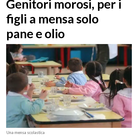
Genitori morosi, per i
MEDIO CAMPIDANO
ORISTANO E PROVINCIA
figli a mensa solo
SASSARI E PROVINCIA
pane e olio
GALLURA
NUORO E PROVINCIA
OGLIASTRA
AGENDA
CRONACA
ITALIA
MONDO
POLITICA
ECONOMIA
Una mensa scolastica
SERVIZI ALLE IMPRESE