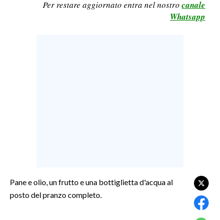
Per restare aggiornato entra nel nostro
canale
LAVORO
Whatsapp
BANDI
SPORT IN SARDEGNA
SPORT
RISULTATI E CLASSIFICHE
CALCIO
CALCIO REGIONALE
BASKET
VOLLEY
MOTORI
TENNIS
Pane e olio, un frutto e una bottiglietta d'acqua al
posto del pranzo completo.
ALTRI SPORT
CULTURA