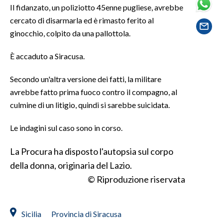
Il fidanzato, un poliziotto 45enne pugliese, avrebbe
cercato di disarmarla ed è rimasto ferito al
SPETTACOLI
ginocchio, colpito da una pallottola.
GOSSIP
È accaduto a Siracusa.
SALUTE
Secondo un'altra versione dei fatti, la militare
avrebbe fatto prima fuoco contro il compagno, al
SARDEGNA TURISMO
culmine di un litigio, quindi si sarebbe suicidata.
SARDI NEL MONDO
Le indagini sul caso sono in corso.
NOTIZIE
EVENTI
La Procura ha disposto l'autopsia sul corpo
della donna, originaria del Lazio.
#CARAUNIONE
© Riproduzione riservata
3 MINUTI CON
Sicilia
Provincia di Siracusa
INSULARITÀ