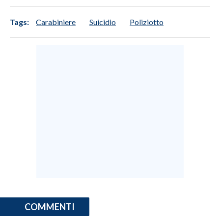
INFO AZIENDE
Tags:
Carabiniere
Suicidio
Poliziotto
ABBONATI
ANNUNCI
NECROLOGI
PUBBLICITÀ
SPIAGGE
STORE
COMMENTI