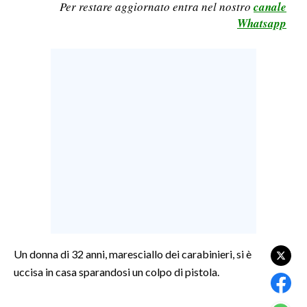
Per restare aggiornato entra nel nostro
canale
LAVORO
Whatsapp
BANDI
SPORT IN SARDEGNA
SPORT
RISULTATI E CLASSIFICHE
CALCIO
CALCIO REGIONALE
BASKET
VOLLEY
MOTORI
TENNIS
Un donna di 32 anni, maresciallo dei carabinieri, si è
uccisa in casa sparandosi un colpo di pistola.
ALTRI SPORT
CULTURA