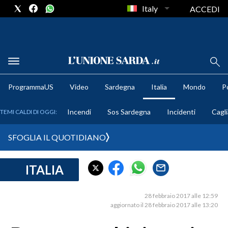
Italy
ACCEDI
METEO
ProgrammaUS
Video
Sardegna
Italia
Mondo
Po
COMUNI AL VOTO
Incendi
Sos Sardegna
Incidenti
Cagli
TEMI CALDI DI OGGI:
VIDEO
SFOGLIA IL QUOTIDIANO
FOTO
ITALIA
CRONACA SARDEGNA
CAGLIARI
28 febbraio 2017 alle 12:59
PROVINCIA DI CAGLIARI
aggiornato il 28 febbraio 2017 alle 13:20
SULCIS IGLESIENTE