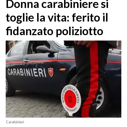
Donna carabiniere si
MEDIO CAMPIDANO
ORISTANO E PROVINCIA
toglie la vita: ferito il
SASSARI E PROVINCIA
fidanzato poliziotto
GALLURA
NUORO E PROVINCIA
OGLIASTRA
AGENDA
CRONACA
ITALIA
MONDO
POLITICA
ECONOMIA
Carabinieri
SERVIZI ALLE IMPRESE