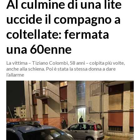
Al culmine di una lite
MEDIO CAMPIDANO
ORISTANO E PROVINCIA
uccide il compagno a
SASSARI E PROVINCIA
coltellate: fermata
GALLURA
NUORO E PROVINCIA
una 60enne
OGLIASTRA
AGENDA
La vittima – Tiziano Colombi, 58 anni – colpita più volte,
anche alla schiena. Poi è stata la stessa donna a dare
CRONACA
l’allarme
ITALIA
MONDO
POLITICA
ECONOMIA
SERVIZI ALLE IMPRESE