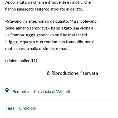
Ancora tutti da chiarire il movente e i motivi che
hanno innescato l’alterco sfociato in delitto.
INFO AZIENDE
ABBONATI
«Stavano insieme, non so da quanto. Ma si volevano
bene, almeno sembrava», ha spiegato una vicina a
ANNUNCI
La Stampa. Aggiugendo: «Non li ho mai sentiti
NECROLOGI
litigare, e questo è un condominio tranquillo, non è
PUBBLICITÀ
mai successo nulla di simile prima».
SPIAGGE
STORE
(Unioneonline/l.f.)
© Riproduzione riservata
Piemonte
Provincia di Vercelli
Tags:
Omicidio