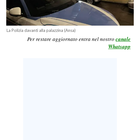
LAVORO
BANDI
La Polizia davanti alla palazzina (Ansa)
SPORT IN SARDEGNA
Per restare aggiornato entra nel nostro
canale
Whatsapp
SPORT
RISULTATI E CLASSIFICHE
CALCIO
CALCIO REGIONALE
BASKET
VOLLEY
MOTORI
TENNIS
ALTRI SPORT
CULTURA