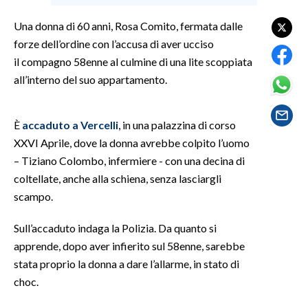
Una donna di 60 anni, Rosa Comito, fermata dalle
SPETTACOLI
forze dell’ordine con l’accusa di aver ucciso
il compagno 58enne al culmine di una lite scoppiata
GOSSIP
all’interno del suo appartamento.
SALUTE
È
accaduto a Vercelli
, in una palazzina di corso
SARDEGNA TURISMO
XXVI Aprile, dove la donna avrebbe colpito l’uomo
– Tiziano Colombo, infermiere - con una decina di
SARDI NEL MONDO
coltellate, anche alla schiena, senza lasciargli
NOTIZIE
scampo.
EVENTI
Sull’accaduto indaga la Polizia. Da quanto si
#CARAUNIONE
apprende, dopo aver infierito sul 58enne, sarebbe
stata proprio la donna a dare l’allarme, in stato di
3 MINUTI CON
choc.
INSULARITÀ