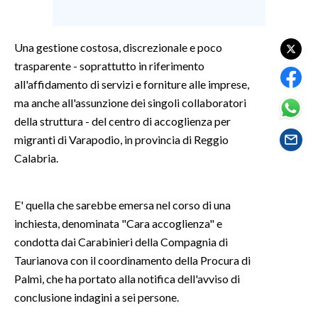
SPETTACOLI
Una gestione costosa, discrezionale e poco
trasparente - soprattutto in riferimento
GOSSIP
all'affidamento di servizi e forniture alle imprese,
SALUTE
ma anche all'assunzione dei singoli collaboratori
della struttura - del centro di accoglienza per
SARDEGNA TURISMO
migranti di Varapodio, in provincia di Reggio
Calabria.
SARDI NEL MONDO
NOTIZIE
E' quella che sarebbe emersa nel corso di una
EVENTI
inchiesta, denominata "Cara accoglienza" e
condotta dai Carabinieri della Compagnia di
#CARAUNIONE
Taurianova con il coordinamento della Procura di
Palmi, che ha portato alla notifica dell'avviso di
3 MINUTI CON
conclusione indagini a sei persone.
INSULARITÀ