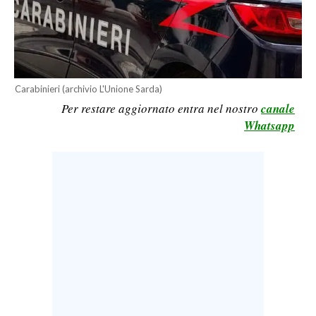
LAVORO
BANDI
SPORT IN SARDEGNA
Carabinieri (archivio L'Unione Sarda)
Per restare aggiornato entra nel nostro
canale
SPORT
Whatsapp
RISULTATI E CLASSIFICHE
CALCIO
CALCIO REGIONALE
BASKET
VOLLEY
MOTORI
TENNIS
ALTRI SPORT
CULTURA