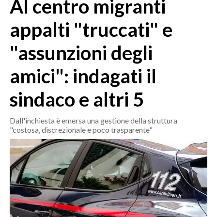
Al centro migranti
MEDIO CAMPIDANO
ORISTANO E PROVINCIA
appalti "truccati" e
SASSARI E PROVINCIA
"assunzioni degli
GALLURA
NUORO E PROVINCIA
amici": indagati il
OGLIASTRA
AGENDA
sindaco e altri 5
CRONACA
Dall'inchiesta è emersa una gestione della struttura
"costosa, discrezionale e poco trasparente"
ITALIA
MONDO
POLITICA
ECONOMIA
SERVIZI ALLE IMPRESE