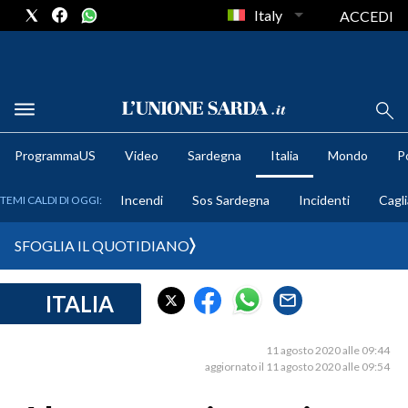
Italy
ACCEDI
METEO
ProgrammaUS
Video
Sardegna
Italia
Mondo
Po
COMUNI AL VOTO
Incendi
Sos Sardegna
Incidenti
Cagli
TEMI CALDI DI OGGI:
VIDEO
SFOGLIA IL QUOTIDIANO
FOTO
ITALIA
CRONACA SARDEGNA
CAGLIARI
11 agosto 2020 alle 09:44
PROVINCIA DI CAGLIARI
aggiornato il 11 agosto 2020 alle 09:54
SULCIS IGLESIENTE