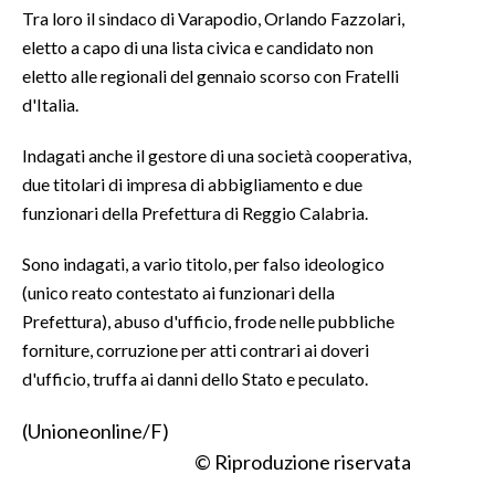
Tra loro il sindaco di Varapodio, Orlando Fazzolari,
eletto a capo di una lista civica e candidato non
INFO AZIENDE
eletto alle regionali del gennaio scorso con Fratelli
ABBONATI
d'Italia.
ANNUNCI
NECROLOGI
Indagati anche il gestore di una società cooperativa,
due titolari di impresa di abbigliamento e due
PUBBLICITÀ
funzionari della Prefettura di Reggio Calabria.
SPIAGGE
STORE
Sono indagati, a vario titolo, per falso ideologico
(unico reato contestato ai funzionari della
Prefettura), abuso d'ufficio, frode nelle pubbliche
forniture, corruzione per atti contrari ai doveri
d'ufficio, truffa ai danni dello Stato e peculato.
(Unioneonline/F)
© Riproduzione riservata