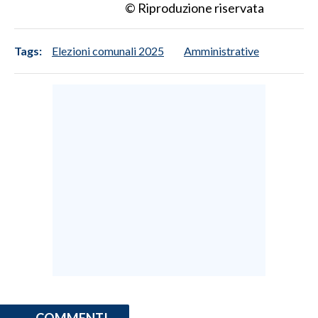
© Riproduzione riservata
INFO AZIENDE
Tags:
Elezioni comunali 2025
Amministrative
ABBONATI
ANNUNCI
NECROLOGI
PUBBLICITÀ
SPIAGGE
STORE
COMMENTI