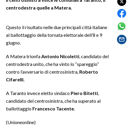
centrodestra quelle a Matera.
SPETTACOLI
Questo il risultato nelle due principali città italiane
GOSSIP
al ballottaggio della tornata elettorale dell’8 e 9
SALUTE
giugno.
SARDEGNA TURISMO
A Matera trionfa
Antonio Nicoletti
, candidato del
centrodestra unito, che ha vinto lo “spareggio”
SARDI NEL MONDO
contro l’avversario di centrosinistra,
Roberto
Cifarelli.
NOTIZIE
EVENTI
A Taranto invece eletto sindaco
Piero Bitetti
,
candidato del centrosinistra, che ha superato al
#CARAUNIONE
ballottaggio
Francesco Tacente.
3 MINUTI CON
(Unioneonline)
INSULARITÀ