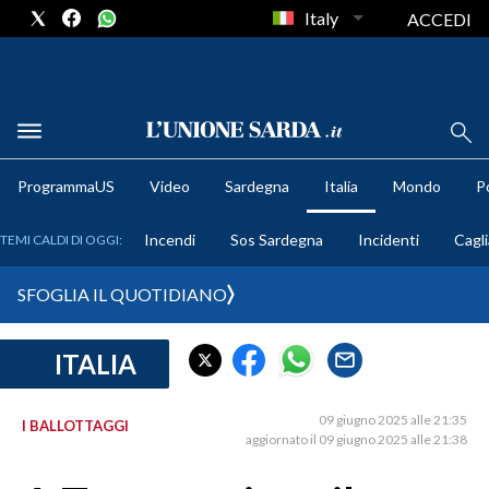
Italy
ACCEDI
METEO
ProgrammaUS
Video
Sardegna
Italia
Mondo
Po
COMUNI AL VOTO
Incendi
Sos Sardegna
Incidenti
Cagli
TEMI CALDI DI OGGI:
VIDEO
SFOGLIA IL QUOTIDIANO
FOTO
ITALIA
CRONACA SARDEGNA
CAGLIARI
09 giugno 2025 alle 21:35
I BALLOTTAGGI
PROVINCIA DI CAGLIARI
aggiornato il 09 giugno 2025 alle 21:38
SULCIS IGLESIENTE