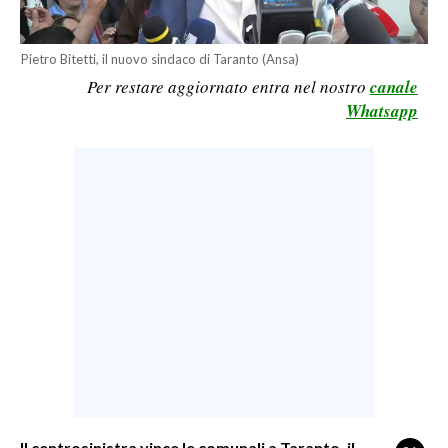
LAVORO
BANDI
Pietro Bitetti, il nuovo sindaco di Taranto (Ansa)
Per restare aggiornato entra nel nostro
canale
SPORT IN SARDEGNA
Whatsapp
SPORT
RISULTATI E CLASSIFICHE
CALCIO
CALCIO REGIONALE
BASKET
VOLLEY
MOTORI
TENNIS
ALTRI SPORT
CULTURA
Il centrosinistra vince le comunali a Taranto, il