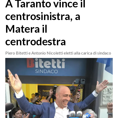
A Taranto vince il
MEDIO CAMPIDANO
ORISTANO E PROVINCIA
centrosinistra, a
SASSARI E PROVINCIA
Matera il
GALLURA
NUORO E PROVINCIA
centrodestra
OGLIASTRA
AGENDA
Piero Bitetti e Antonio Nicoletti eletti alla carica di sindaco
CRONACA
ITALIA
MONDO
POLITICA
ECONOMIA
SERVIZI ALLE IMPRESE