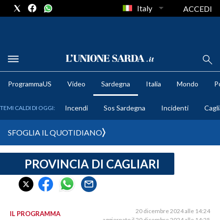
Italy
ACCEDI
METEO
ProgrammaUS
Video
Sardegna
Italia
Mondo
Po
COMUNI AL VOTO
Incendi
Sos Sardegna
Incidenti
Cagli
TEMI CALDI DI OGGI:
VIDEO
SFOGLIA IL QUOTIDIANO
FOTO
PROVINCIA DI CAGLIARI
CRONACA SARDEGNA
CAGLIARI
PROVINCIA DI CAGLIARI
SULCIS IGLESIENTE
20 dicembre 2024 alle 14:24
IL PROGRAMMA
aggiornato il 20 dicembre 2024 alle 14:25