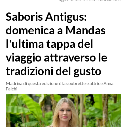
MEDIO CAMPIDANO
ORISTANO E PROVINCIA
Saboris Antigus:
SASSARI E PROVINCIA
domenica a Mandas
GALLURA
NUORO E PROVINCIA
l'ultima tappa del
OGLIASTRA
viaggio attraverso le
AGENDA
tradizioni del gusto
CRONACA
ITALIA
Madrina di questa edizione è la soubrette e attrice Anna
MONDO
Falchi
POLITICA
ECONOMIA
SERVIZI ALLE IMPRESE