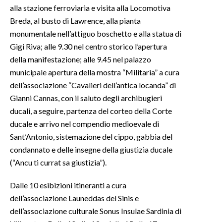
alla stazione ferroviaria e visita alla Locomotiva
Breda, al busto di Lawrence, alla pianta
INFO AZIENDE
monumentale nell’attiguo boschetto e alla statua di
ABBONATI
Gigi Riva; alle 9.30 nel centro storico l’apertura
ANNUNCI
della manifestazione; alle 9.45 nel palazzo
NECROLOGI
municipale apertura della mostra “Militaria” a cura
PUBBLICITÀ
dell’associazione “Cavalieri dell’antica locanda” di
SPIAGGE
Gianni Cannas, con il saluto degli archibugieri
ducali, a seguire, partenza del corteo della Corte
STORE
ducale e arrivo nel compendio medioevale di
Sant’Antonio, sistemazione del cippo, gabbia del
condannato e delle insegne della giustizia ducale
(“Ancu ti currat sa giustizia”).
Dalle 10 esibizioni itineranti a cura
dell’associazione Launeddas del Sinis e
dell’associazione culturale Sonus Insulae Sardinia di