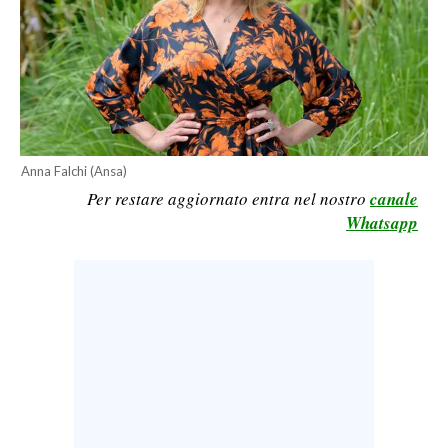
LAVORO
BANDI
SPORT IN SARDEGNA
SPORT
Anna Falchi (Ansa)
RISULTATI E CLASSIFICHE
Per restare aggiornato entra nel nostro
canale
CALCIO
Whatsapp
CALCIO REGIONALE
BASKET
VOLLEY
MOTORI
TENNIS
ALTRI SPORT
CULTURA