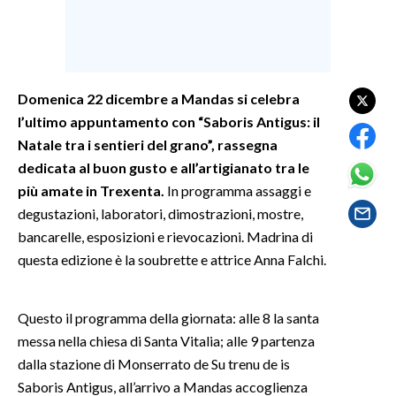
SPETTACOLI
GOSSIP
Domenica 22 dicembre a Mandas si celebra
l’ultimo appuntamento con “Saboris Antigus: il
SALUTE
Natale tra i sentieri del grano”, rassegna
SARDEGNA TURISMO
dedicata al buon gusto e all’artigianato tra le
più amate in Trexenta.
In programma assaggi e
SARDI NEL MONDO
degustazioni, laboratori, dimostrazioni, mostre,
bancarelle, esposizioni e rievocazioni. Madrina di
NOTIZIE
questa edizione è la soubrette e attrice Anna Falchi.
EVENTI
#CARAUNIONE
Questo il programma della giornata: alle 8 la santa
messa nella chiesa di Santa Vitalia; alle 9 partenza
3 MINUTI CON
dalla stazione di Monserrato de Su trenu de is
Saboris Antigus, all’arrivo a Mandas accoglienza
INSULARITÀ