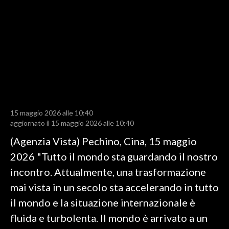
LAVORO
BANDI
SPORT IN SARDEGNA
SPORT
RISULTATI E CLASSIFICHE
CALCIO
15 maggio 2026 alle 10:40
aggiornato il 15 maggio 2026 alle 10:40
CALCIO REGIONALE
(Agenzia Vista) Pechino, Cina, 15 maggio
BASKET
2026 "Tutto il mondo sta guardando il nostro
VOLLEY
incontro. Attualmente, una trasformazione
MOTORI
mai vista in un secolo sta accelerando in tutto
TENNIS
il mondo e la situazione internazionale è
ALTRI SPORT
fluida e turbolenta. Il mondo è arrivato a un
CULTURA