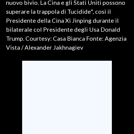
nuovo bivio. La Cina e gli Stati Uniti possono
superare la trappola di Tucidide", così il
SPETTACOLI
Presidente della Cina Xi Jinping durante il
GOSSIP
bilaterale col Presidente degli Usa Donald
Trump. Courtesy: Casa Bianca Fonte: Agenzia
SALUTE
Vista / Alexander Jakhnagiev
SARDEGNA TURISMO
SARDI NEL MONDO
NOTIZIE
EVENTI
#CARAUNIONE
3 MINUTI CON
INSULARITÀ