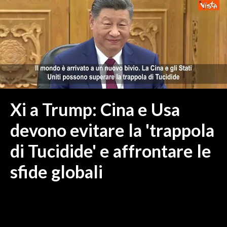
MEDIO CAMPIDANO
ORISTANO E PROVINCIA
SASSARI E PROVINCIA
GALLURA
NUORO E PROVINCIA
OGLIASTRA
AGENDA
Xi a Trump: Cina e Usa
CRONACA
devono evitare la 'trappola
ITALIA
di Tucidide' e affrontare le
MONDO
sfide globali
POLITICA
ECONOMIA
SERVIZI ALLE IMPRESE