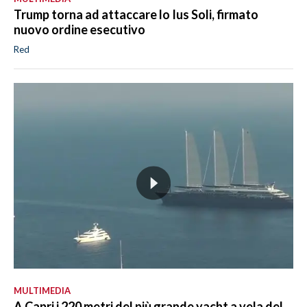
Trump torna ad attaccare lo Ius Soli, firmato
nuovo ordine esecutivo
Red
MULTIMEDIA
A Capri i 220 metri del più grande yacht a vela del