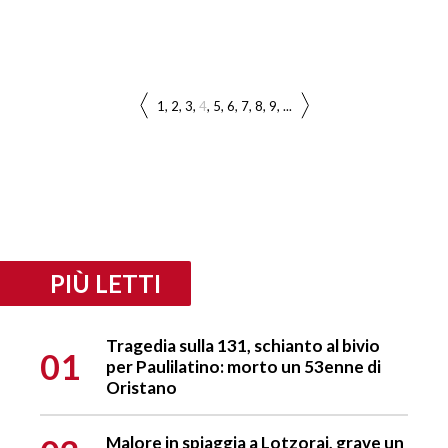
1
2
3
4
5
6
7
8
9
...
PIÙ LETTI
Tragedia sulla 131, schianto al bivio
01
per Paulilatino: morto un 53enne di
Oristano
Malore in spiaggia a Lotzorai, grave un