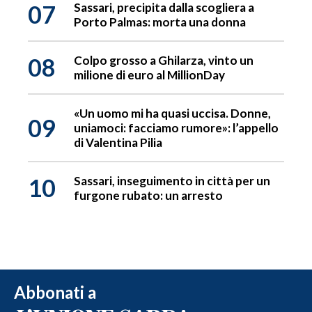
07
Sassari, precipita dalla scogliera a
Porto Palmas: morta una donna
08
Colpo grosso a Ghilarza, vinto un
milione di euro al MillionDay
«Un uomo mi ha quasi uccisa. Donne,
09
uniamoci: facciamo rumore»: l’appello
di Valentina Pilia
10
Sassari, inseguimento in città per un
furgone rubato: un arresto
Abbonati a