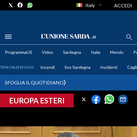
Italy
ACCEDI
METEO
ProgrammaUS
Video
Sardegna
Italia
Mondo
Po
COMUNI AL VOTO
Incendi
Sos Sardegna
Incidenti
Cagli
TEMI CALDI DI OGGI:
VIDEO
SFOGLIA IL QUOTIDIANO
FOTO
EUROPA ESTERI
CRONACA SARDEGNA
CAGLIARI
PROVINCIA DI CAGLIARI
SULCIS IGLESIENTE