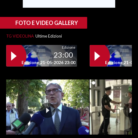
INFO AZIENDE
FOTO E VIDEO GALLERY
ABBONATI
ANNUNCI
TG VIDEOLINA
Ultime Edizioni
NECROLOGI
Edizione
PUBBLICITÀ
23:00
SPIAGGE
Edizione 21-05-2026 23:00
Edizione 21-05-
STORE