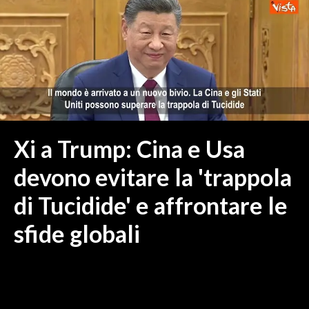
MEDIO CAMPIDANO
ORISTANO E PROVINCIA
SASSARI E PROVINCIA
GALLURA
NUORO E PROVINCIA
OGLIASTRA
AGENDA
Xi a Trump: Cina e Usa
CRONACA
devono evitare la 'trappola
ITALIA
di Tucidide' e affrontare le
MONDO
sfide globali
POLITICA
ECONOMIA
SERVIZI ALLE IMPRESE