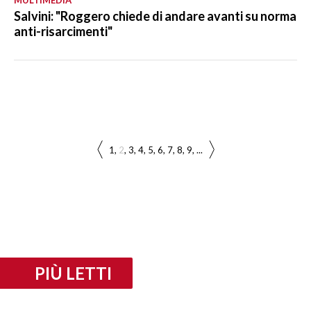
Salvini: "Roggero chiede di andare avanti su norma
anti-risarcimenti"
1
2
3
4
5
6
7
8
9
...
PIÙ LETTI