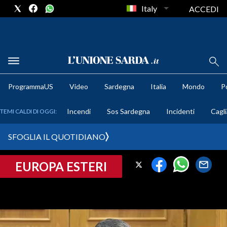
Italy
ACCEDI
METEO
ProgrammaUS
Video
Sardegna
Italia
Mondo
Po
COMUNI AL VOTO
Incendi
Sos Sardegna
Incidenti
Cagli
TEMI CALDI DI OGGI:
VIDEO
SFOGLIA IL QUOTIDIANO
FOTO
EUROPA ESTERI
CRONACA SARDEGNA
CAGLIARI
PROVINCIA DI CAGLIARI
SULCIS IGLESIENTE