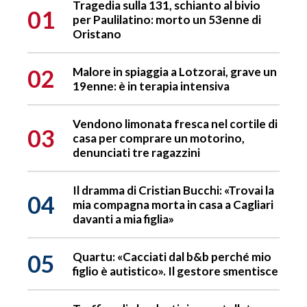
Tragedia sulla 131, schianto al bivio
01
per Paulilatino: morto un 53enne di
Oristano
02
Malore in spiaggia a Lotzorai, grave un
19enne: è in terapia intensiva
Vendono limonata fresca nel cortile di
03
casa per comprare un motorino,
denunciati tre ragazzini
Il dramma di Cristian Bucchi: «Trovai la
04
mia compagna morta in casa a Cagliari
davanti a mia figlia»
05
Quartu: «Cacciati dal b&b perché mio
figlio è autistico». Il gestore smentisce