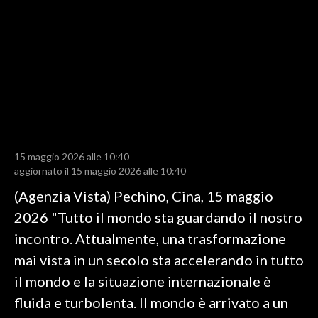
LAVORO
BANDI
SPORT IN SARDEGNA
SPORT
RISULTATI E CLASSIFICHE
CALCIO
15 maggio 2026 alle 10:40
aggiornato il 15 maggio 2026 alle 10:40
CALCIO REGIONALE
(Agenzia Vista) Pechino, Cina, 15 maggio
BASKET
2026 "Tutto il mondo sta guardando il nostro
VOLLEY
incontro. Attualmente, una trasformazione
MOTORI
mai vista in un secolo sta accelerando in tutto
TENNIS
il mondo e la situazione internazionale è
ALTRI SPORT
fluida e turbolenta. Il mondo è arrivato a un
CULTURA