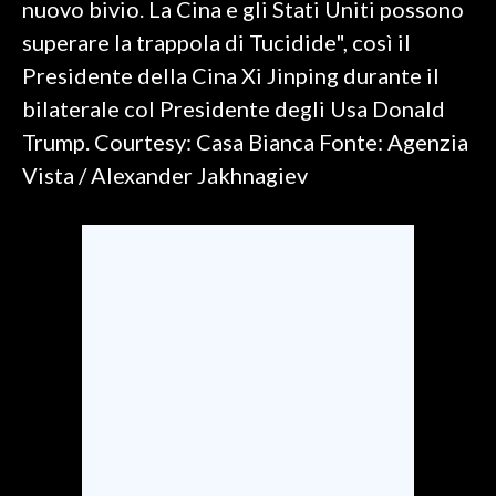
nuovo bivio. La Cina e gli Stati Uniti possono
superare la trappola di Tucidide", così il
SPETTACOLI
Presidente della Cina Xi Jinping durante il
GOSSIP
bilaterale col Presidente degli Usa Donald
Trump. Courtesy: Casa Bianca Fonte: Agenzia
SALUTE
Vista / Alexander Jakhnagiev
SARDEGNA TURISMO
SARDI NEL MONDO
NOTIZIE
EVENTI
#CARAUNIONE
3 MINUTI CON
INSULARITÀ