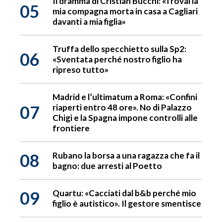
Il dramma di Cristian Bucchi: «Trovai la
05
mia compagna morta in casa a Cagliari
davanti a mia figlia»
Truffa dello specchietto sulla Sp2:
06
«Sventata perché nostro figlio ha
ripreso tutto»
Madrid e l’ultimatum a Roma: «Confini
07
riaperti entro 48 ore». No di Palazzo
Chigi e la Spagna impone controlli alle
frontiere
08
Rubano la borsa a una ragazza che fa il
bagno: due arresti al Poetto
09
Quartu: «Cacciati dal b&b perché mio
figlio è autistico». Il gestore smentisce