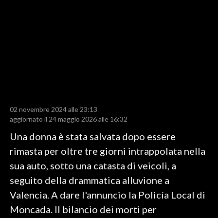
LAVORO
BANDI
SPORT IN SARDEGNA
SPORT
RISULTATI E CLASSIFICHE
CALCIO
02 novembre 2024 alle 23:13
aggiornato il 24 maggio 2026 alle 16:32
CALCIO REGIONALE
BASKET
Una donna è stata salvata dopo essere
VOLLEY
rimasta per oltre tre giorni intrappolata nella
MOTORI
sua auto, sotto una catasta di veicoli, a
TENNIS
seguito della drammatica alluvione a
ALTRI SPORT
Valencia. A dare l'annuncio la Policía Local di
Moncada. Il bilancio dei morti per
CULTURA