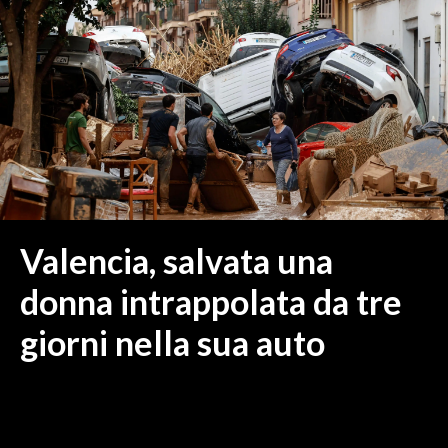
MEDIO CAMPIDANO
ORISTANO E PROVINCIA
SASSARI E PROVINCIA
GALLURA
NUORO E PROVINCIA
OGLIASTRA
AGENDA
CRONACA
Valencia, salvata una
ITALIA
donna intrappolata da tre
MONDO
giorni nella sua auto
POLITICA
ECONOMIA
SERVIZI ALLE IMPRESE