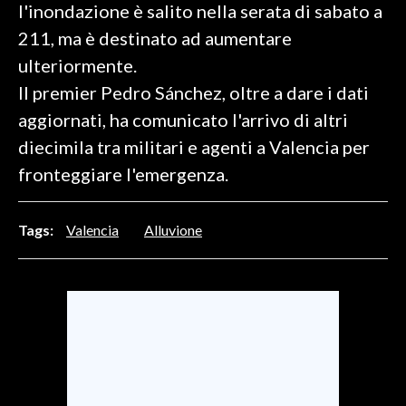
l'inondazione è salito nella serata di sabato a
211, ma è destinato ad aumentare
SPETTACOLI
ulteriormente.
GOSSIP
Il premier Pedro Sánchez, oltre a dare i dati
aggiornati, ha comunicato l'arrivo di altri
SALUTE
diecimila tra militari e agenti a Valencia per
SARDEGNA TURISMO
fronteggiare l'emergenza.
SARDI NEL MONDO
Tags:
Valencia
Alluvione
NOTIZIE
EVENTI
#CARAUNIONE
3 MINUTI CON
INSULARITÀ