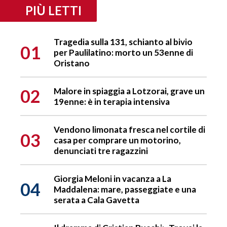
PIÙ LETTI
Tragedia sulla 131, schianto al bivio
01
per Paulilatino: morto un 53enne di
Oristano
02
Malore in spiaggia a Lotzorai, grave un
19enne: è in terapia intensiva
Vendono limonata fresca nel cortile di
03
casa per comprare un motorino,
denunciati tre ragazzini
Giorgia Meloni in vacanza a La
04
Maddalena: mare, passeggiate e una
serata a Cala Gavetta