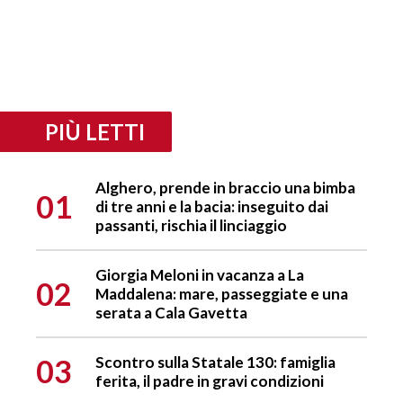
PIÙ LETTI
Alghero, prende in braccio una bimba
01
di tre anni e la bacia: inseguito dai
passanti, rischia il linciaggio
Giorgia Meloni in vacanza a La
02
Maddalena: mare, passeggiate e una
serata a Cala Gavetta
03
Scontro sulla Statale 130: famiglia
ferita, il padre in gravi condizioni