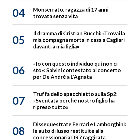
04
Monserrato, ragazza di 17 anni
trovata senza vita
Il dramma di Cristian Bucchi: «Trovai la
05
mia compagna morta in casa a Cagliari
davanti a mia figlia»
«Io con questo individuo qui non ci
06
sto»: Salvini contestato al concerto
per De André a L’Agnata
Truffa dello specchietto sulla Sp2:
07
«Sventata perché nostro figlio ha
ripreso tutto»
Dissequestrate Ferrari e Lamborghini:
08
le auto di lusso restituite alla
concessionaria DR7 raggirata