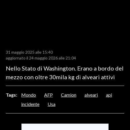
LAVORO
BANDI
SPORT IN SARDEGNA
SPORT
31 maggio 2025 alle 15:40
RISULTATI E CLASSIFICHE
aggiornato il 24 maggio 2026 alle 21:04
CALCIO
Nello Stato di Washington. Erano a bordo del
CALCIO REGIONALE
mezzo con oltre 30mila kg di alveari attivi
BASKET
VOLLEY
Tags:
Mondo
AFP
Camion
alveari
api
MOTORI
incidente
Usa
TENNIS
ALTRI SPORT
CULTURA