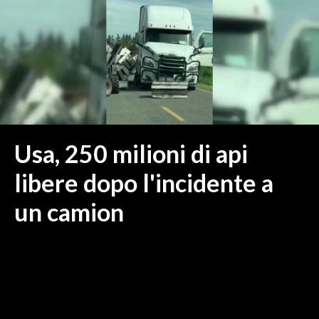
MEDIO CAMPIDANO
ORISTANO E PROVINCIA
SASSARI E PROVINCIA
GALLURA
NUORO E PROVINCIA
OGLIASTRA
AGENDA
Usa, 250 milioni di api
CRONACA
libere dopo l'incidente a
ITALIA
un camion
MONDO
POLITICA
ECONOMIA
SERVIZI ALLE IMPRESE