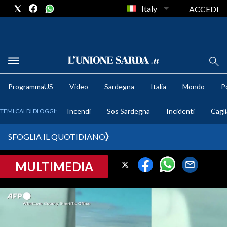
Italy
ACCEDI
METEO
ProgrammaUS
Video
Sardegna
Italia
Mondo
Po
COMUNI AL VOTO
Incendi
Sos Sardegna
Incidenti
Cagli
TEMI CALDI DI OGGI:
VIDEO
SFOGLIA IL QUOTIDIANO
FOTO
MULTIMEDIA
CRONACA SARDEGNA
CAGLIARI
PROVINCIA DI CAGLIARI
SULCIS IGLESIENTE