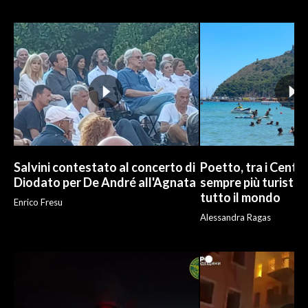
INFO AZIENDE
ABBONATI
ANNUNCI
NECROLOGI
PUBBLICITÀ
SPIAGGE
STORE
Salvini contestato al concerto di
Poetto, tra i Cento
Diodato per De André all'Agnata
sempre più turisti:
tutto il mondo
Enrico Fresu
Alessandra Ragas