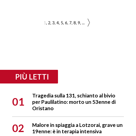
1
2
3
4
5
6
7
8
9
...
PIÙ LETTI
Tragedia sulla 131, schianto al bivio
01
per Paulilatino: morto un 53enne di
Oristano
02
Malore in spiaggia a Lotzorai, grave un
19enne: è in terapia intensiva