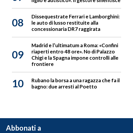
figlio è autistico». Il gestore smentisce
Dissequestrate Ferrari e Lamborghini:
08
le auto di lusso restituite alla
concessionaria DR7 raggirata
Madrid e l’ultimatum a Roma: «Confini
09
riaperti entro 48 ore». No di Palazzo
Chigi e la Spagna impone controlli alle
frontiere
10
Rubano la borsa a una ragazza che fa il
bagno: due arresti al Poetto
Abbonati a