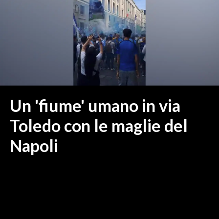
MEDIO CAMPIDANO
ORISTANO E PROVINCIA
SASSARI E PROVINCIA
GALLURA
NUORO E PROVINCIA
OGLIASTRA
AGENDA
Un 'fiume' umano in via
CRONACA
Toledo con le maglie del
ITALIA
Napoli
MONDO
POLITICA
ECONOMIA
SERVIZI ALLE IMPRESE