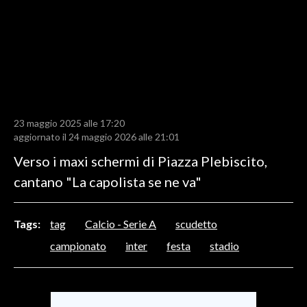
LAVORO
BANDI
SPORT IN SARDEGNA
SPORT
23 maggio 2025 alle 17:20
RISULTATI E CLASSIFICHE
aggiornato il 24 maggio 2026 alle 21:01
CALCIO
Verso i maxi schermi di Piazza Plebiscito,
CALCIO REGIONALE
cantano "La capolista se ne va"
BASKET
VOLLEY
Tags:
tag
Calcio - Serie A
scudetto
MOTORI
campionato
inter
festa
stadio
TENNIS
ALTRI SPORT
CULTURA