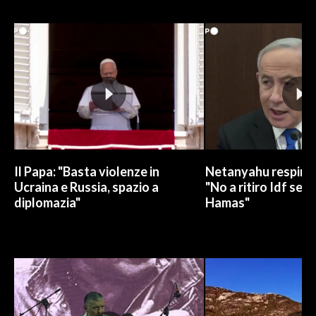
INFO AZIENDE
ABBONATI
ANNUNCI
NECROLOGI
PUBBLICITÀ
SPIAGGE
STORE
Il Papa: "Basta violenze in
Netanyahu respinge
Ucraina e Russia, spazio a
"No a ritiro Idf sen
diplomazia"
Hamas"