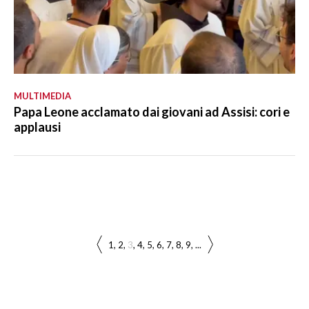
MULTIMEDIA
Papa Leone acclamato dai giovani ad Assisi: cori e
applausi
1
2
3
4
5
6
7
8
9
...