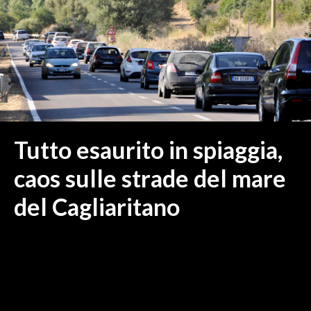
MEDIO CAMPIDANO
ORISTANO E PROVINCIA
SASSARI E PROVINCIA
GALLURA
NUORO E PROVINCIA
OGLIASTRA
AGENDA
Tutto esaurito in spiaggia,
CRONACA
caos sulle strade del mare
ITALIA
del Cagliaritano
MONDO
POLITICA
ECONOMIA
SERVIZI ALLE IMPRESE