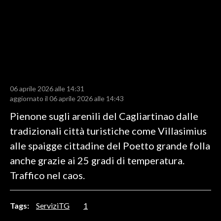
LAVORO
BANDI
SPORT IN SARDEGNA
SPORT
06 aprile 2026 alle 14:31
RISULTATI E CLASSIFICHE
aggiornato il 06 aprile 2026 alle 14:43
CALCIO
Pienone sugli arenili del Cagliartinao dalle
CALCIO REGIONALE
tradizionali città turistiche come Villasimius
BASKET
alle spaigge cittadine del Poetto grande folla
VOLLEY
anche grazie ai 25 gradi di temperatura.
MOTORI
Traffico nel caos.
TENNIS
ALTRI SPORT
Tags:
ServiziTG
1
CULTURA