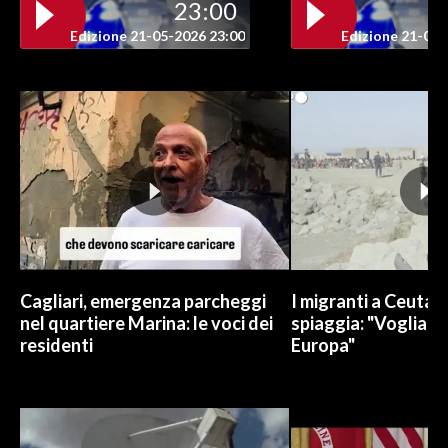
23:00
Edizione 21-05-2026 23:00
Edizione 21-05-
INFO AZIENDE
ABBONATI
ANNUNCI
NECROLOGI
PUBBLICITÀ
SPIAGGE
STORE
Cagliari, emergenza parcheggi
I migranti a Ceuta 
nel quartiere Marina: le voci dei
spiaggia: "Vogliamo
residenti
Europa"