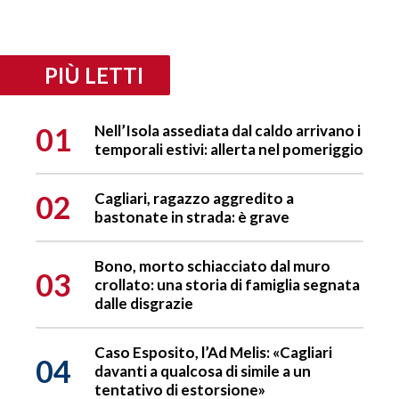
PIÙ LETTI
01
Nell’Isola assediata dal caldo arrivano i
temporali estivi: allerta nel pomeriggio
02
Cagliari, ragazzo aggredito a
bastonate in strada: è grave
Bono, morto schiacciato dal muro
03
crollato: una storia di famiglia segnata
dalle disgrazie
Caso Esposito, l’Ad Melis: «Cagliari
04
davanti a qualcosa di simile a un
tentativo di estorsione»