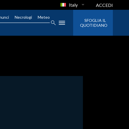
Italy
ACCEDI
nunci
Necrologi
Meteo
SFOGLIA IL
QUOTIDIANO