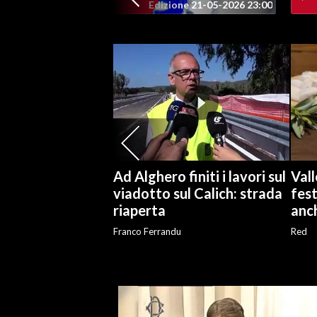
Edizione 21-05-2026 23:00
SPETTACOLI
GOSSIP
SALUTE
SARDEGNA TURISMO
SARDI NEL MONDO
Ad Alghero finiti i lavori sul
Vall
NOTIZIE
viadotto sul Calich: strada
fest
riaperta
anch
EVENTI
Franco Ferrandu
Red
#CARAUNIONE
3 MINUTI CON
INSULARITÀ