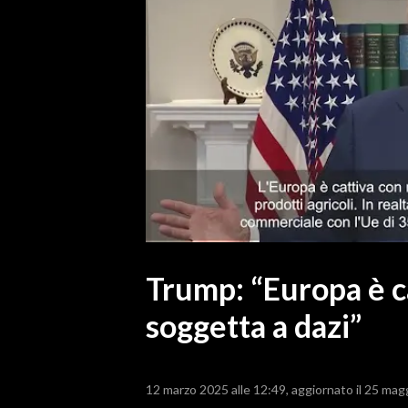
MEDIO CAMPIDANO
ORISTANO E PROVINCIA
SASSARI E PROVINCIA
GALLURA
NUORO E PROVINCIA
OGLIASTRA
AGENDA
CRONACA
ITALIA
MONDO
Trump: “Europa è ca
soggetta a dazi”
POLITICA
ECONOMIA
12 marzo 2025 alle 12:49
aggiornato il 25 mag
SERVIZI ALLE IMPRESE