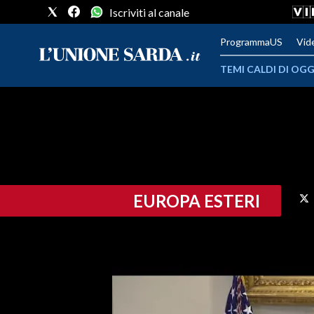
Iscriviti al canale
ProgrammaUS
Vid
TEMI CALDI DI OGG
METEO
COMUNI AL VOTO
VIDEO
EUROPA ESTERI
FOTO
CRONACA SARDEGNA
CAGLIARI
PROVINCIA DI CAGLIARI
SULCIS IGLESIENTE