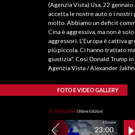
(Agenzia Vista) Usa, 22 gennaio
LAVORO
accetta le nostre auto o i nostri
BANDI
molto. Abbiamo un deficit commer
Cina è aggressiva, ma non è solo
SPORT IN SARDEGNA
aggressori. L'Europa è cattiva g
SPORT
più piccola. Ci hanno trattato m
RISULTATI E CLASSIFICHE
giustizia". Così Donald Trump i
CALCIO
Agenzia Vista / Alexander Jakh
CALCIO REGIONALE
BASKET
FOTO E VIDEO GALLERY
VOLLEY
MOTORI
TENNIS
TG VIDEOLINA
Ultime Edizioni
ALTRI SPORT
Edizione
23:00
CULTURA