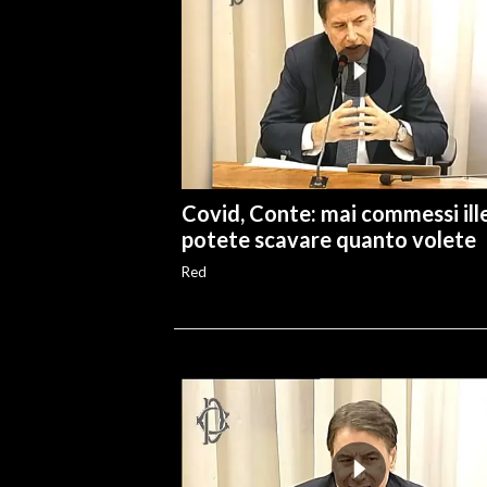
INFO AZIENDE
ABBONATI
ANNUNCI
NECROLOGI
PUBBLICITÀ
Covid, Conte: mai commessi ille
SPIAGGE
potete scavare quanto volete
STORE
Red