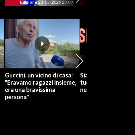
Edizione 20-05-2026 23:00
Edizione 20-05-202
Guccini, un vicino di casa:
Siamo Serie: L'estat
"Eravamo ragazzi insieme,
tuoi occhi, Attitudin
era una bravissima
nessuna, The bear
persona"