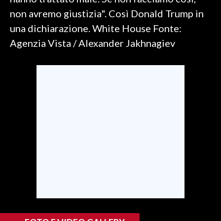
non avremo giustizia". Così Donald Trump in
SPETTACOLI
una dichiarazione. White House Fonte:
Agenzia Vista / Alexander Jakhnagiev
GOSSIP
SALUTE
SARDEGNA TURISMO
SARDI NEL MONDO
NOTIZIE
EVENTI
#CARAUNIONE
3 MINUTI CON
INSULARITÀ