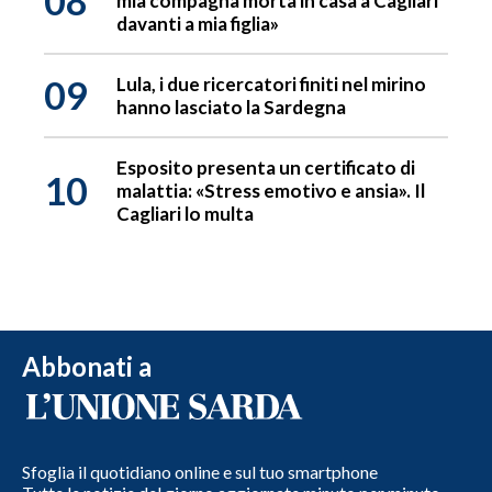
08
mia compagna morta in casa a Cagliari
davanti a mia figlia»
09
Lula, i due ricercatori finiti nel mirino
hanno lasciato la Sardegna
Esposito presenta un certificato di
10
malattia: «Stress emotivo e ansia». Il
Cagliari lo multa
Abbonati a
Sfoglia il quotidiano online e sul tuo smartphone