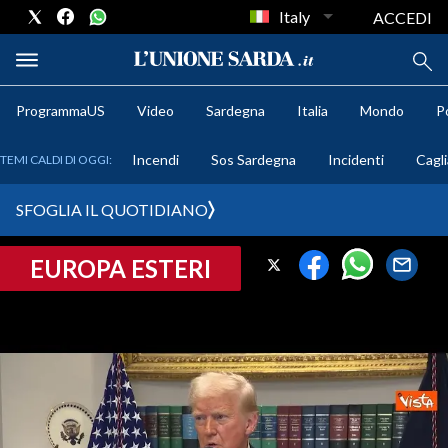
Italy
ACCEDI
ProgrammaUS
Video
Sardegna
Italia
Mondo
Po
METEO
Incendi
Sos Sardegna
Incidenti
Cagli
TEMI CALDI DI OGGI:
COMUNI AL VOTO
SFOGLIA IL QUOTIDIANO
VIDEO
EUROPA ESTERI
FOTO
CRONACA SARDEGNA
CAGLIARI
PROVINCIA DI CAGLIARI
SULCIS IGLESIENTE