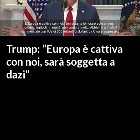
MEDIO CAMPIDANO
ORISTANO E PROVINCIA
SASSARI E PROVINCIA
GALLURA
NUORO E PROVINCIA
Trump: “Europa è cattiva
OGLIASTRA
con noi, sarà soggetta a
AGENDA
dazi”
CRONACA
ITALIA
MONDO
POLITICA
ECONOMIA
SERVIZI ALLE IMPRESE