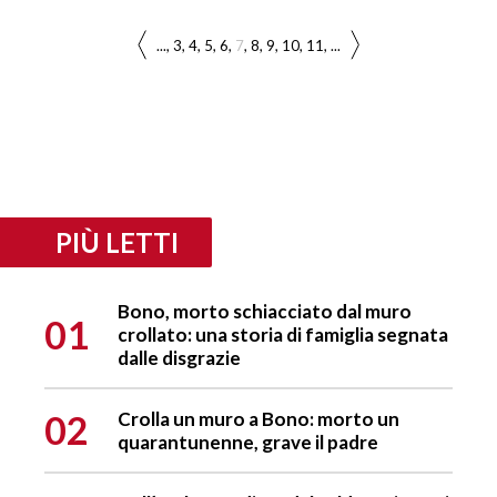
...
3
4
5
6
7
8
9
10
11
...
PIÙ LETTI
Bono, morto schiacciato dal muro
01
crollato: una storia di famiglia segnata
dalle disgrazie
02
Crolla un muro a Bono: morto un
quarantunenne, grave il padre