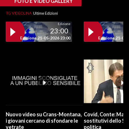
FOTO E VIDEO GALLERY
INFO AZIENDE
TG VIDEOLINA
Ultime Edizioni
ABBONATI
Edizione
23:00
ANNUNCI
Edizione 21-05-2026 23:00
Edizione 21-05-
NECROLOGI
PUBBLICITÀ
SPIAGGE
STORE
Nuovo video su Crans-Montana,
Covid, Conte: Mai u
i giovani cercano di sfondare le
sostitutivi dello St
vetrate
politica