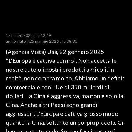
LAVORO
BANDI
SPORT IN SARDEGNA
12 marzo 2025 alle 12:49
aggiornato il 25 maggio 2026 alle 08:30
SPORT
(Agenzia Vista) Usa, 22 gennaio 2025
RISULTATI E CLASSIFICHE
"L'Europa è cattiva con noi. Non accetta le
CALCIO
nostre auto o i nostri prodotti agricoli. In
CALCIO REGIONALE
realtà, non compra molto. Abbiamo un deficit
BASKET
commerciale con l'Ue di 350 miliardi di
VOLLEY
dollari. La Cina è aggressiva, ma non è solo la
MOTORI
Cina. Anche altri Paesi sono grandi
TENNIS
aggressori. L'Europa è cattiva grosso modo
ALTRI SPORT
quanto la Cina, soltanto un po' più piccola. Ci
hanno trattato male. Se non facciamo così,
CULTURA