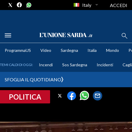
Italy
ACCEDI
METEO
ProgrammaUS
Video
Sardegna
Italia
Mondo
Po
COMUNI AL VOTO
Incendi
Sos Sardegna
Incidenti
Cagli
TEMI CALDI DI OGGI:
VIDEO
SFOGLIA IL QUOTIDIANO
FOTO
POLITICA
CRONACA SARDEGNA
CAGLIARI
PROVINCIA DI CAGLIARI
SULCIS IGLESIENTE