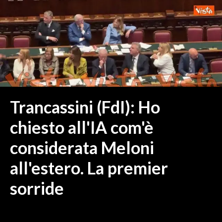
MEDIO CAMPIDANO
ORISTANO E PROVINCIA
SASSARI E PROVINCIA
GALLURA
NUORO E PROVINCIA
OGLIASTRA
AGENDA
Trancassini (FdI): Ho
CRONACA
chiesto all'IA com'è
ITALIA
considerata Meloni
MONDO
all'estero. La premier
POLITICA
sorride
ECONOMIA
SERVIZI ALLE IMPRESE