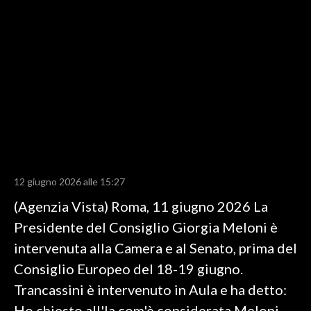
LAVORO
BANDI
SPORT IN SARDEGNA
SPORT
RISULTATI E CLASSIFICHE
CALCIO
CALCIO REGIONALE
12 giugno 2026 alle 15:27
BASKET
(Agenzia Vista) Roma, 11 giugno 2026 La
VOLLEY
Presidente del Consiglio Giorgia Meloni è
MOTORI
intervenuta alla Camera e al Senato, prima del
TENNIS
Consiglio Europeo del 18-19 giugno.
ALTRI SPORT
Trancassini è intervenuto in Aula e ha detto:
CULTURA
Ho chiesto all'Ia com'è considerata Meloni