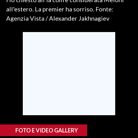
all'estero. La premier ha sorriso. Fonte:
SPETTACOLI
Agenzia Vista / Alexander Jakhnagiev
GOSSIP
SALUTE
SARDEGNA TURISMO
SARDI NEL MONDO
NOTIZIE
EVENTI
#CARAUNIONE
3 MINUTI CON
FOTO E VIDEO GALLERY
INSULARITÀ