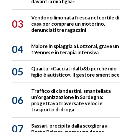
davanti a mia figlia»
Vendono limonata fresca nel cortile di
03
casa per comprare un motorino,
denunciati tre ragazzini
04
Malore in spiaggia a Lotzorai, grave un
19enne: è in terapia intensiva
05
Quartu: «Cacciati dal b&b perché mio
figlio è autistico». Il gestore smentisce
Traffico di clandestini, smantellata
06
un’organizzazione in Sardegna:
progettava traversate veloci e
trasporto di droga
07
Sassari, precipita dalla scogliera a
Porto Palmas: morta una donna