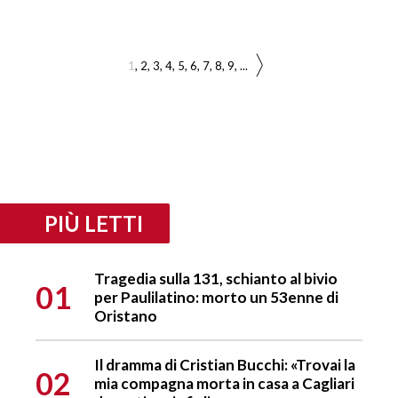
1
2
3
4
5
6
7
8
9
...
PIÙ LETTI
Tragedia sulla 131, schianto al bivio
01
per Paulilatino: morto un 53enne di
Oristano
Il dramma di Cristian Bucchi: «Trovai la
02
mia compagna morta in casa a Cagliari