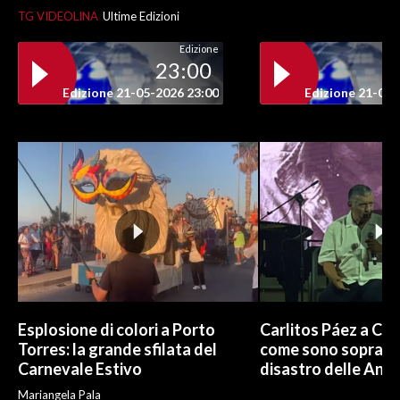
TG VIDEOLINA
Ultime Edizioni
INFO AZIENDE
Edizione
23:00
ABBONATI
Edizione 21-05-2026 23:00
Edizione 21-05-
ANNUNCI
NECROLOGI
PUBBLICITÀ
SPIAGGE
STORE
Esplosione di colori a Porto
Carlitos Páez a Cagl
Torres: la grande sfilata del
come sono sopravvi
Carnevale Estivo
disastro delle And
Mariangela Pala