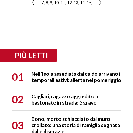
...
7
8
9
10
11
12
13
14
15
...
PIÙ LETTI
01
Nell’Isola assediata dal caldo arrivano i
temporali estivi: allerta nel pomeriggio
02
Cagliari, ragazzo aggredito a
bastonate in strada: è grave
Bono, morto schiacciato dal muro
03
crollato: una storia di famiglia segnata
dalle disgrazie