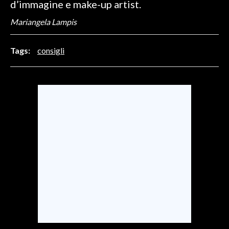
d’immagine e make-up artist.
Mariangela Lampis
SPETTACOLI
GOSSIP
Tags:
consigli
SALUTE
SARDEGNA TURISMO
SARDI NEL MONDO
NOTIZIE
EVENTI
#CARAUNIONE
3 MINUTI CON
INSULARITÀ