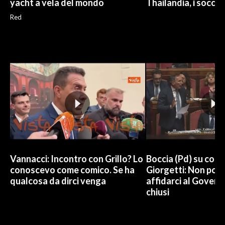
yacht a vela del mondo
Thailandia, i soccor
Red
Vannacci: Incontro con Grillo? Lo
Boccia (Pd) su conti
conoscevo come comico. Se ha
Giorgetti: Non pos
qualcosa da dirci venga
affidarci al Govern
chiusi