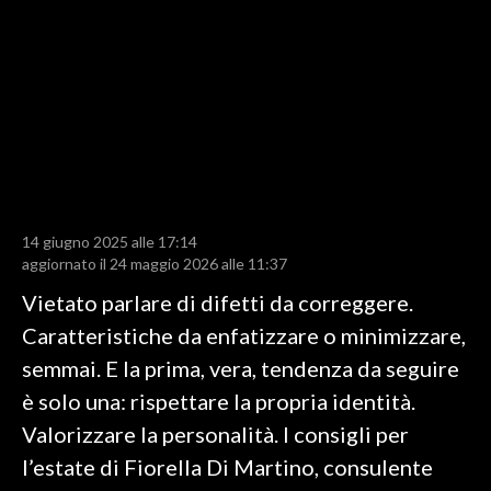
LAVORO
BANDI
SPORT IN SARDEGNA
SPORT
RISULTATI E CLASSIFICHE
CALCIO
14 giugno 2025 alle 17:14
aggiornato il 24 maggio 2026 alle 11:37
CALCIO REGIONALE
Vietato parlare di difetti da correggere.
BASKET
Caratteristiche da enfatizzare o minimizzare,
VOLLEY
semmai. E la prima, vera, tendenza da seguire
MOTORI
è solo una: rispettare la propria identità.
TENNIS
Valorizzare la personalità. I consigli per
ALTRI SPORT
l’estate di Fiorella Di Martino, consulente
CULTURA