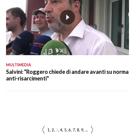
MULTIMEDIA
Salvini: "Roggero chiede di andare avanti su norma
anti-risarcimenti"
1
2
3
4
5
6
7
8
9
...