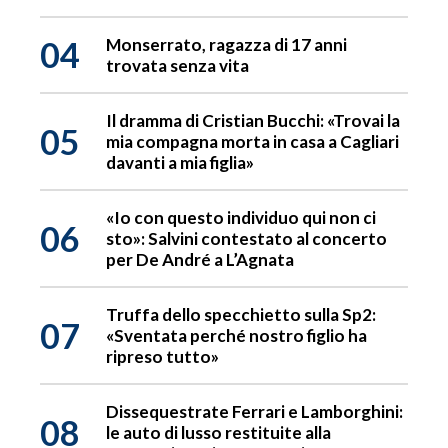
04
Monserrato, ragazza di 17 anni
trovata senza vita
Il dramma di Cristian Bucchi: «Trovai la
05
mia compagna morta in casa a Cagliari
davanti a mia figlia»
«Io con questo individuo qui non ci
06
sto»: Salvini contestato al concerto
per De André a L’Agnata
Truffa dello specchietto sulla Sp2:
07
«Sventata perché nostro figlio ha
ripreso tutto»
Dissequestrate Ferrari e Lamborghini:
08
le auto di lusso restituite alla