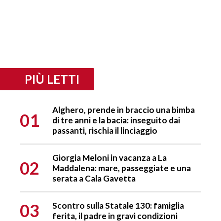
PIÙ LETTI
Alghero, prende in braccio una bimba
01
di tre anni e la bacia: inseguito dai
passanti, rischia il linciaggio
Giorgia Meloni in vacanza a La
02
Maddalena: mare, passeggiate e una
serata a Cala Gavetta
03
Scontro sulla Statale 130: famiglia
ferita, il padre in gravi condizioni