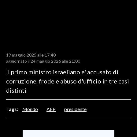
LAVORO
BANDI
SPORT IN SARDEGNA
SPORT
19 maggio 2025 alle 17:40
RISULTATI E CLASSIFICHE
aggiornato il 24 maggio 2026 alle 21:00
CALCIO
Il primo ministro israeliano e' accusato di
CALCIO REGIONALE
corruzione, frode e abuso d'ufficio in tre casi
BASKET
distinti
VOLLEY
MOTORI
Tags:
Mondo
AFP
presidente
TENNIS
ALTRI SPORT
CULTURA