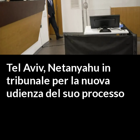
MEDIO CAMPIDANO
ORISTANO E PROVINCIA
SASSARI E PROVINCIA
GALLURA
NUORO E PROVINCIA
OGLIASTRA
AGENDA
Tel Aviv, Netanyahu in
CRONACA
tribunale per la nuova
ITALIA
udienza del suo processo
MONDO
POLITICA
ECONOMIA
SERVIZI ALLE IMPRESE