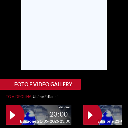
SPETTACOLI
GOSSIP
SALUTE
SARDEGNA TURISMO
SARDI NEL MONDO
NOTIZIE
FOTO E VIDEO GALLERY
EVENTI
TG VIDEOLINA
Ultime Edizioni
#CARAUNIONE
Edizione
23:00
3 MINUTI CON
Edizione 21-05-2026 23:00
Edizione 21-05-
INSULARITÀ