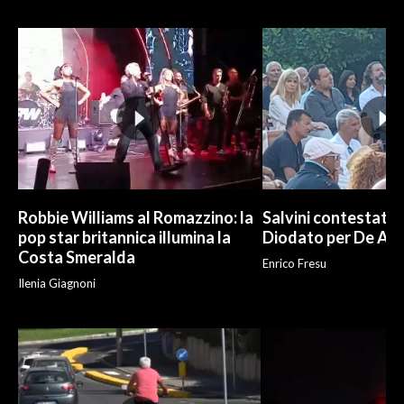
INFO AZIENDE
ABBONATI
ANNUNCI
NECROLOGI
PUBBLICITÀ
SPIAGGE
STORE
Robbie Williams al Romazzino: la
Salvini contestato 
pop star britannica illumina la
Diodato per De And
Costa Smeralda
Enrico Fresu
Ilenia Giagnoni