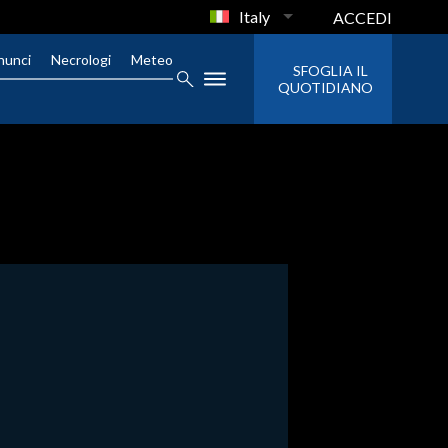
Italy
ACCEDI
nunci
Necrologi
Meteo
SFOGLIA IL
QUOTIDIANO