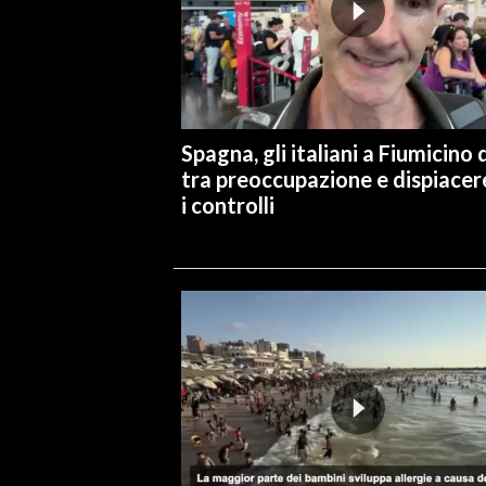
INFO AZIENDE
ABBONATI
ANNUNCI
NECROLOGI
Spagna, gli italiani a Fiumicino d
tra preoccupazione e dispiacer
PUBBLICITÀ
i controlli
SPIAGGE
STORE