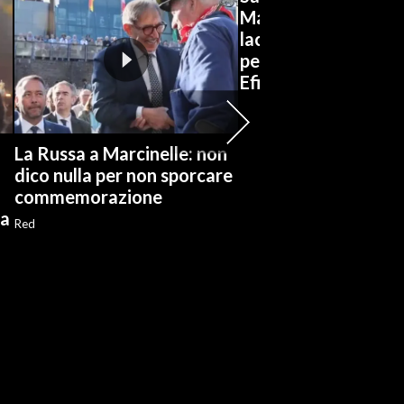
Marconi-Lussu appla
lacrime per il
pensionamento del b
Efisio Concas
La Russa a Marcinelle: non
dico nulla per non sporcare
commemorazione
ia
Red