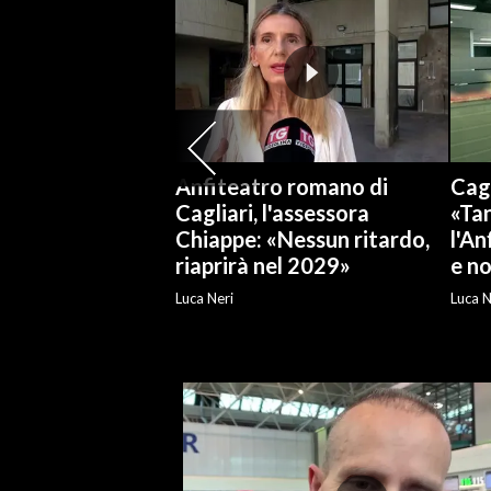
SPETTACOLI
GOSSIP
SALUTE
Anfiteatro romano di
Cagl
SARDEGNA TURISMO
Cagliari, l'assessora
«Tan
Chiappe: «Nessun ritardo,
l'An
SARDI NEL MONDO
riaprirà nel 2029»
e no
NOTIZIE
Luca Neri
Luca N
EVENTI
#CARAUNIONE
3 MINUTI CON
INSULARITÀ