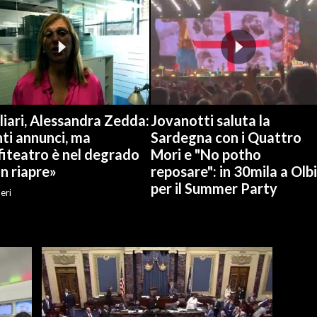
iari, Alessandra Zedda:
Jovanotti saluta la
ti annunci, ma
Sardegna con i Quattro
fiteatro è nel degrado
Mori e "No potho
n riapre»
reposare": in 30mila a Olb
per il Summer Party
eri