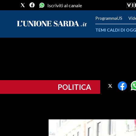
Iscriviti al canale
ProgrammaUS
Vid
TEMI CALDI DI OGG
METEO
COMUNI AL VOTO
VIDEO
POLITICA
FOTO
CRONACA SARDEGNA
CAGLIARI
PROVINCIA DI CAGLIARI
SULCIS IGLESIENTE