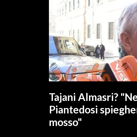
MEDIO CAMPIDANO
ORISTANO E PROVINCIA
SASSARI E PROVINCIA
GALLURA
NUORO E PROVINCIA
OGLIASTRA
AGENDA
CRONACA
ITALIA
MONDO
Tajani Almasri? "N
Piantedosi spieghe
POLITICA
mosso"
ECONOMIA
SERVIZI ALLE IMPRESE