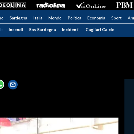
eo
Sardegna
Italia
Mondo
Politica
Economia
Sport
An
I:
Incendi
Sos Sardegna
Incidenti
Cagliari Calcio