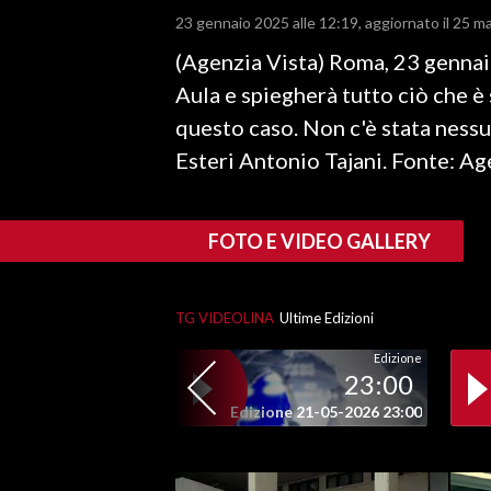
23 gennaio 2025 alle 12:19
aggiornato il 25 m
LAVORO
(Agenzia Vista) Roma, 23 gennaio
BANDI
Aula e spiegherà tutto ciò che è
SPORT IN SARDEGNA
questo caso. Non c'è stata nessu
Esteri Antonio Tajani. Fonte: Ag
SPORT
RISULTATI E CLASSIFICHE
CALCIO
FOTO E VIDEO GALLERY
CALCIO REGIONALE
BASKET
TG VIDEOLINA
Ultime Edizioni
VOLLEY
Edizione
MOTORI
23:00
TENNIS
Edizione 21-05-2026 23:00
ALTRI SPORT
CULTURA