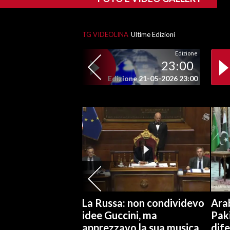
SPETTACOLI
TG VIDEOLINA
Ultime Edizioni
GOSSIP
Edizione
23:00
SALUTE
Edizione 21-05-2026 23:00
SARDEGNA TURISMO
SARDI NEL MONDO
NOTIZIE
EVENTI
#CARAUNIONE
La Russa: non condividevo
Arab
3 MINUTI CON
idee Guccini, ma
Pak
apprezzavo la sua musica
dif
INSULARITÀ