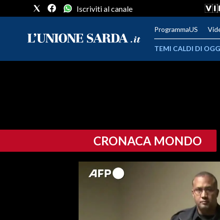
Iscriviti al canale
ProgrammaUS
Vid
TEMI CALDI DI OGG
METEO
COMUNI AL VOTO
VIDEO
CRONACA MONDO
FOTO
CRONACA SARDEGNA
CAGLIARI
PROVINCIA DI CAGLIARI
SULCIS IGLESIENTE