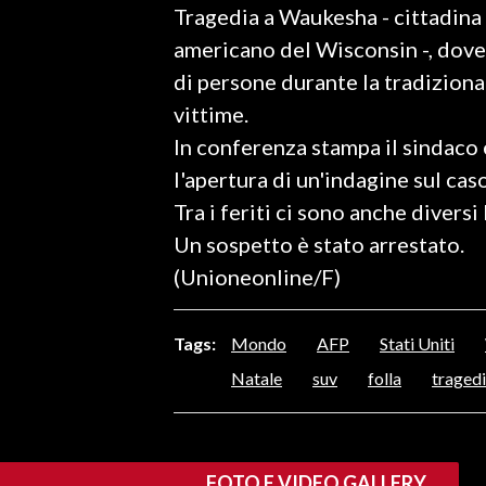
Tragedia a Waukesha - cittadina
LAVORO
americano del Wisconsin -, dove 
BANDI
di persone durante la tradiziona
vittime.
SPORT IN SARDEGNA
In conferenza stampa il sindaco 
SPORT
l'apertura di un'indagine sul caso
RISULTATI E CLASSIFICHE
Tra i feriti ci sono anche diversi
CALCIO
Un sospetto è stato arrestato.
CALCIO REGIONALE
(Unioneonline/F)
BASKET
VOLLEY
Tags:
Mondo
AFP
Stati Uniti
MOTORI
Natale
suv
folla
traged
TENNIS
ALTRI SPORT
FOTO E VIDEO GALLERY
CULTURA