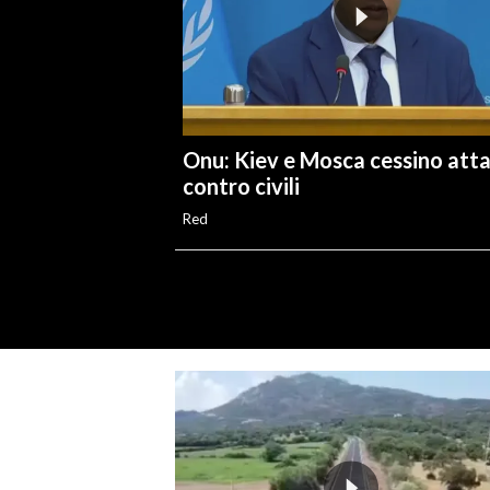
Onu: Kiev e Mosca cessino atta
contro civili
Red