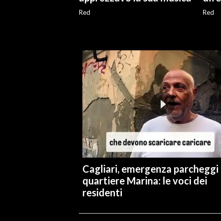
Red
Red
INFO AZIENDE
ABBONATI
ANNUNCI
NECROLOGI
PUBBLICITÀ
SPIAGGE
STORE
Cagliari, emergenza parcheggi 
quartiere Marina: le voci dei
residenti