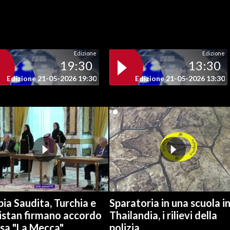
Edizione
Edizione
19:30
13:30
Edizione 21-05-2026 19:30
Edizione 21-05-2026 13:30
ia Saudita, Turchia e
Sparatoria in una scuola i
istan firmano accordo
Thailandia, i rilievi della
esa "La Mecca"
polizia