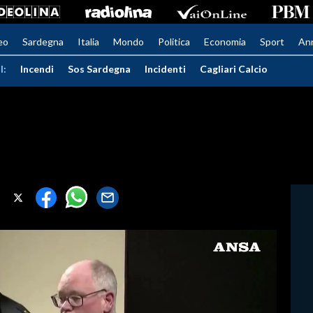
eo
Sardegna
Italia
Mondo
Politica
Economia
Sport
An
I:
Incendi
Sos Sardegna
Incidenti
Cagliari Calcio