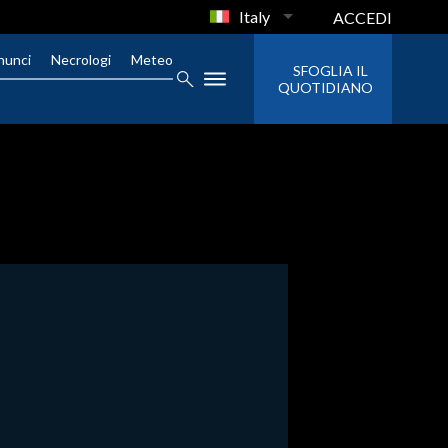
Italy
ACCEDI
nunci
Necrologi
Meteo
SFOGLIA IL
QUOTIDIANO