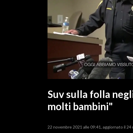
MEDIO CAMPIDANO
ORISTANO E PROVINCIA
SASSARI E PROVINCIA
GALLURA
NUORO E PROVINCIA
OGLIASTRA
AGENDA
CRONACA
ITALIA
MONDO
Suv sulla folla negli
molti bambini"
POLITICA
ECONOMIA
22 novembre 2021 alle 09:41
aggiornato il 24
SERVIZI ALLE IMPRESE