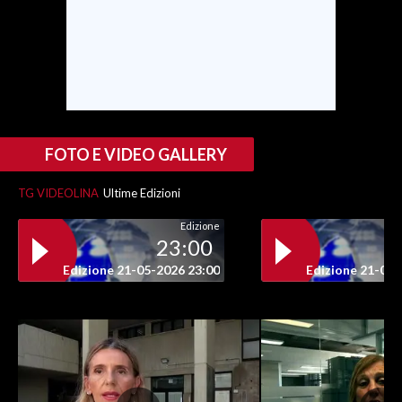
INFO AZIENDE
ABBONATI
ANNUNCI
NECROLOGI
PUBBLICITÀ
FOTO E VIDEO GALLERY
SPIAGGE
TG VIDEOLINA
Ultime Edizioni
STORE
Edizione
23:00
Edizione 21-05-2026 23:00
Edizione 21-05-