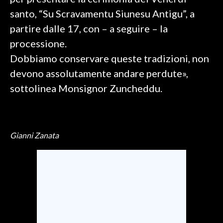
santo, “Su Scravamentu Siunesu Antigu”, a
SPETTACOLI
partire dalle 17, con – a seguire – la
processione.
GOSSIP
Dobbiamo conservare queste tradizioni, non
SALUTE
devono assolutamente andare perdute»,
sottolinea Monsignor Zuncheddu.
SARDEGNA TURISMO
SARDI NEL MONDO
NOTIZIE
Gianni Zanata
EVENTI
#CARAUNIONE
3 MINUTI CON
INSULARITÀ