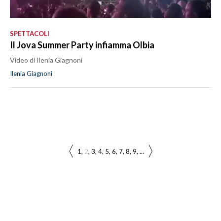
SPETTACOLI
Il Jova Summer Party infiamma Olbia
Video di Ilenia Giagnoni
Ilenia Giagnoni
1
2
3
4
5
6
7
8
9
...