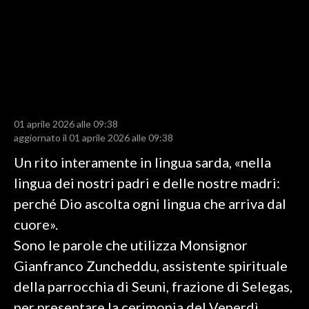
LAVORO
BANDI
SPORT IN SARDEGNA
SPORT
01 aprile 2026 alle 09:38
RISULTATI E CLASSIFICHE
aggiornato il 01 aprile 2026 alle 09:38
CALCIO
Un rito interamente in lingua sarda, «nella
CALCIO REGIONALE
lingua dei nostri padri e delle nostre madri:
BASKET
perché Dio ascolta ogni lingua che arriva dal
VOLLEY
cuore».
MOTORI
Sono le parole che utilizza Monsignor
TENNIS
Gianfranco Zuncheddu, assistente spirituale
ALTRI SPORT
della parrocchia di Seuni, frazione di Selegas,
per presentare la cerimonia del Venerdì
CULTURA