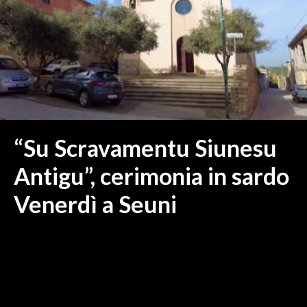
MEDIO CAMPIDANO
ORISTANO E PROVINCIA
SASSARI E PROVINCIA
GALLURA
NUORO E PROVINCIA
OGLIASTRA
AGENDA
“Su Scravamentu Siunesu
CRONACA
Antigu”, cerimonia in sardo
ITALIA
Venerdì a Seuni
MONDO
POLITICA
ECONOMIA
SERVIZI ALLE IMPRESE