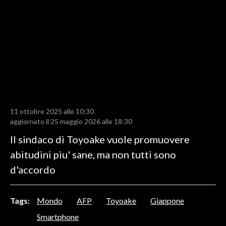
LAVORO
BANDI
SPORT IN SARDEGNA
SPORT
RISULTATI E CLASSIFICHE
CALCIO
11 ottobre 2025 alle 10:30
aggiornato il 25 maggio 2026 alle 18:30
CALCIO REGIONALE
Il sindaco di Toyoake vuole promuovere
BASKET
abitudini piu' sane, ma non tutti sono
VOLLEY
d'accordo
MOTORI
TENNIS
ALTRI SPORT
Tags:
Mondo
AFP
Toyoake
Giappone
Smartphone
CULTURA