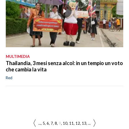
MULTIMEDIA
Thailandia, 3 mesi senza alcol: in un tempio un voto
che cambia la vita
Red
...
5
6
7
8
9
10
11
12
13
...