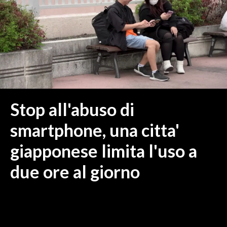
MEDIO CAMPIDANO
ORISTANO E PROVINCIA
SASSARI E PROVINCIA
GALLURA
NUORO E PROVINCIA
OGLIASTRA
AGENDA
Stop all'abuso di
CRONACA
smartphone, una citta'
ITALIA
giapponese limita l'uso a
MONDO
due ore al giorno
POLITICA
ECONOMIA
SERVIZI ALLE IMPRESE