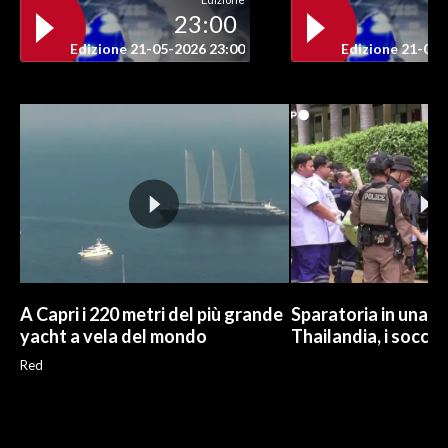
23:00
INFO AZIENDE
Edizione 21-05-2026 23:00
Edizione 21-05-
ABBONATI
ANNUNCI
NECROLOGI
PUBBLICITÀ
SPIAGGE
STORE
A Capri i 220 metri del più grande
Sparatoria in una sc
yacht a vela del mondo
Thailandia, i soccor
Red