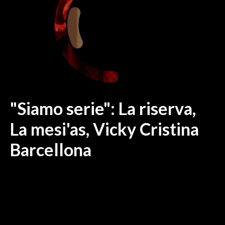
MEDIO CAMPIDANO
ORISTANO E PROVINCIA
SASSARI E PROVINCIA
GALLURA
NUORO E PROVINCIA
OGLIASTRA
AGENDA
"Siamo serie": La riserva,
CRONACA
La mesi'as, Vicky Cristina
ITALIA
Barcellona
MONDO
POLITICA
ECONOMIA
SERVIZI ALLE IMPRESE