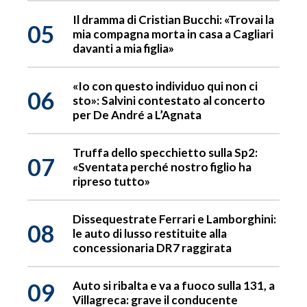
Il dramma di Cristian Bucchi: «Trovai la
05
mia compagna morta in casa a Cagliari
davanti a mia figlia»
«Io con questo individuo qui non ci
06
sto»: Salvini contestato al concerto
per De André a L’Agnata
Truffa dello specchietto sulla Sp2:
07
«Sventata perché nostro figlio ha
ripreso tutto»
Dissequestrate Ferrari e Lamborghini:
08
le auto di lusso restituite alla
concessionaria DR7 raggirata
09
Auto si ribalta e va a fuoco sulla 131, a
Villagreca: grave il conducente