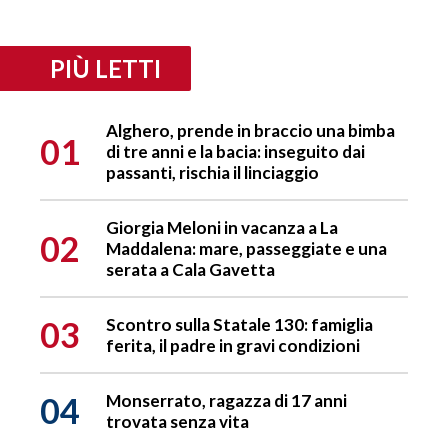
PIÙ LETTI
Alghero, prende in braccio una bimba
01
di tre anni e la bacia: inseguito dai
passanti, rischia il linciaggio
Giorgia Meloni in vacanza a La
02
Maddalena: mare, passeggiate e una
serata a Cala Gavetta
03
Scontro sulla Statale 130: famiglia
ferita, il padre in gravi condizioni
04
Monserrato, ragazza di 17 anni
trovata senza vita