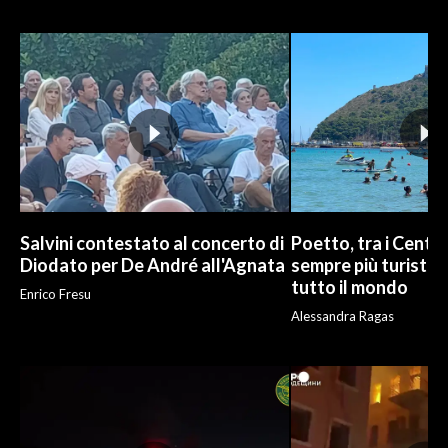
INFO AZIENDE
ABBONATI
ANNUNCI
NECROLOGI
PUBBLICITÀ
SPIAGGE
STORE
Salvini contestato al concerto di
Poetto, tra i Cento
Diodato per De André all'Agnata
sempre più turisti:
tutto il mondo
Enrico Fresu
Alessandra Ragas