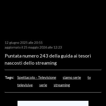
LAVORO
BANDI
SPORT IN SARDEGNA
SPORT
12 giugno 2025 alle 20:55
RISULTATI E CLASSIFICHE
aggiornato il 25 maggio 2026 alle 12:23
CALCIO
Puntata numero 243 della guida ai tesori
CALCIO REGIONALE
nascosti dello streaming
BASKET
VOLLEY
Tags:
Spettacolo - Televisione
siamo serie
tv
MOTORI
televisive
serie
streaming
TENNIS
ALTRI SPORT
CULTURA