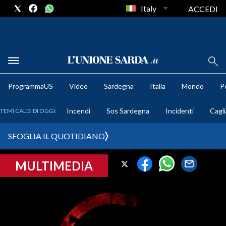
Italy
ACCEDI
METEO
ProgrammaUS
Video
Sardegna
Italia
Mondo
Po
COMUNI AL VOTO
Incendi
Sos Sardegna
Incidenti
Cagli
TEMI CALDI DI OGGI:
VIDEO
SFOGLIA IL QUOTIDIANO
FOTO
MULTIMEDIA
CRONACA SARDEGNA
CAGLIARI
PROVINCIA DI CAGLIARI
SULCIS IGLESIENTE