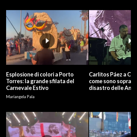
INFO AZIENDE
ABBONATI
ANNUNCI
NECROLOGI
PUBBLICITÀ
SPIAGGE
STORE
Esplosione di colori a Porto
Carlitos Páez a Cagl
Torres: la grande sfilata del
come sono sopravvi
Carnevale Estivo
disastro delle And
Mariangela Pala