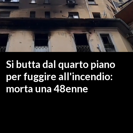
MEDIO CAMPIDANO
ORISTANO E PROVINCIA
SASSARI E PROVINCIA
GALLURA
NUORO E PROVINCIA
OGLIASTRA
AGENDA
Si butta dal quarto piano
CRONACA
per fuggire all'incendio:
ITALIA
morta una 48enne
MONDO
POLITICA
ECONOMIA
SERVIZI ALLE IMPRESE