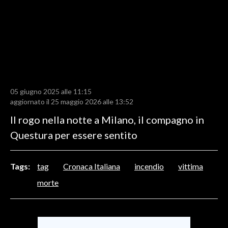
LAVORO
BANDI
SPORT IN SARDEGNA
SPORT
05 giugno 2025 alle 11:15
RISULTATI E CLASSIFICHE
aggiornato il 25 maggio 2026 alle 13:52
CALCIO
Il rogo nella notte a Milano, il compagno in
CALCIO REGIONALE
Questura per essere sentito
BASKET
VOLLEY
Tags:
tag
Cronaca Italiana
incendio
vittima
MOTORI
morte
TENNIS
ALTRI SPORT
CULTURA