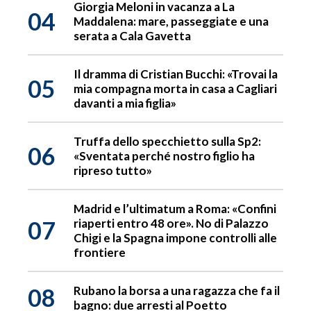
Giorgia Meloni in vacanza a La
04
Maddalena: mare, passeggiate e una
serata a Cala Gavetta
Il dramma di Cristian Bucchi: «Trovai la
05
mia compagna morta in casa a Cagliari
davanti a mia figlia»
Truffa dello specchietto sulla Sp2:
06
«Sventata perché nostro figlio ha
ripreso tutto»
Madrid e l’ultimatum a Roma: «Confini
07
riaperti entro 48 ore». No di Palazzo
Chigi e la Spagna impone controlli alle
frontiere
08
Rubano la borsa a una ragazza che fa il
bagno: due arresti al Poetto