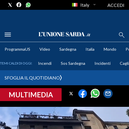
Italy
ACCEDI
METEO
ProgrammaUS
Video
Sardegna
Italia
Mondo
Po
COMUNI AL VOTO
Incendi
Sos Sardegna
Incidenti
Cagli
TEMI CALDI DI OGGI:
VIDEO
SFOGLIA IL QUOTIDIANO
FOTO
MULTIMEDIA
CRONACA SARDEGNA
CAGLIARI
PROVINCIA DI CAGLIARI
SULCIS IGLESIENTE