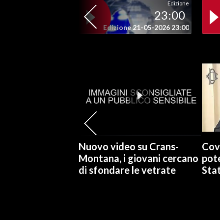
Edizione
23:00
SPETTACOLI
Edizione 21-05-2026 23:00
GOSSIP
SALUTE
SARDEGNA TURISMO
SARDI NEL MONDO
NOTIZIE
Nuovo video su Crans-
Cov
EVENTI
Montana, i giovani cercano
pote
di sfondare le vetrate
Stat
#CARAUNIONE
3 MINUTI CON
INSULARITÀ