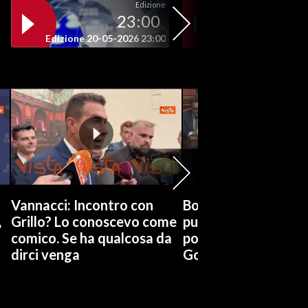
Edizione
23:00
19
Edizione 20-05-2026 23:00
Edizione 20-05-202
Vannacci: Incontro con
Boccia (Pd) su conti
,
Grillo? Lo conoscevo come
pubblici a Giorgetti
comico. Se ha qualcosa da
possiamo affidarci a
dirci venga
Governo a occhi chi