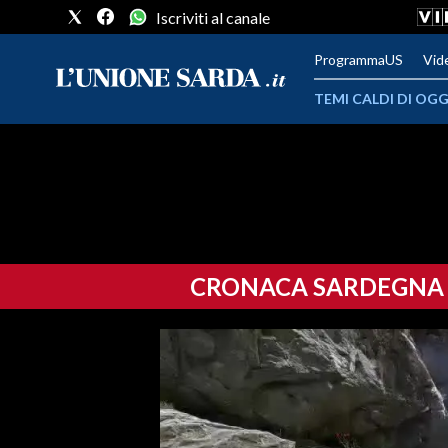
Iscriviti al canale
ProgrammaUS
Vid
TEMI CALDI DI OGG
METEO
COMUNI AL VOTO
VIDEO
CRONACA SARDEGNA
FOTO
CRONACA SARDEGNA
CAGLIARI
PROVINCIA DI CAGLIARI
SULCIS IGLESIENTE