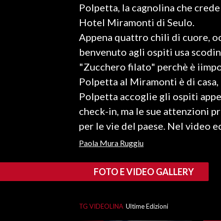
Polpetta, la cagnolina che crede 
LAVORO
Hotel Miramonti di Seulo.
BANDI
Appena quattro chili di cuore, oc
benvenuto agli ospiti usa scodi
SPORT IN SARDEGNA
"Zucchero filato" perchè è iimpo
SPORT
Polpetta al Miramonti è di casa, i
RISULTATI E CLASSIFICHE
Polpetta accoglie gli ospiti appe
CALCIO
check-in, ma le sue attenzioni p
CALCIO REGIONALE
per le vie del paese. Nel video 
BASKET
Paola Mura Ruggiu
VOLLEY
MOTORI
FOTO E VIDEO GALLERY
TENNIS
ALTRI SPORT
TG VIDEOLINA
Ultime Edizioni
CULTURA