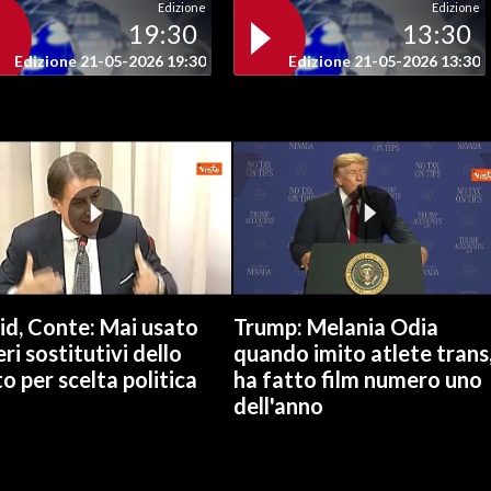
Edizione
Edizione
19:30
13:30
Edizione 21-05-2026 19:30
Edizione 21-05-2026 13:30
id, Conte: Mai usato
Trump: Melania Odia
ri sostitutivi dello
quando imito atlete trans
o per scelta politica
ha fatto film numero uno
dell'anno