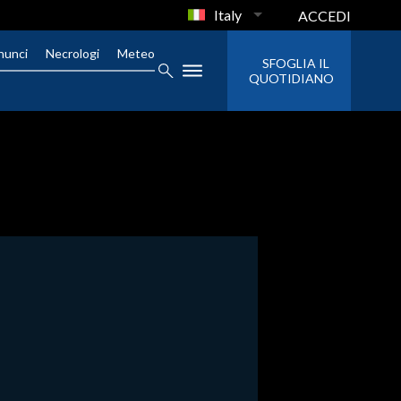
Italy
ACCEDI
nunci
Necrologi
Meteo
SFOGLIA IL
QUOTIDIANO