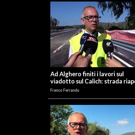
INFO AZIENDE
ABBONATI
ANNUNCI
NECROLOGI
PUBBLICITÀ
SPIAGGE
STORE
Ad Alghero finiti i lavori sul
viadotto sul Calich: strada ria
Franco Ferrandu