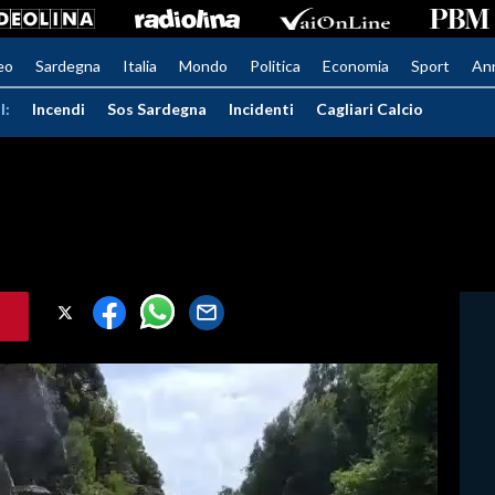
eo
Sardegna
Italia
Mondo
Politica
Economia
Sport
An
I:
Incendi
Sos Sardegna
Incidenti
Cagliari Calcio