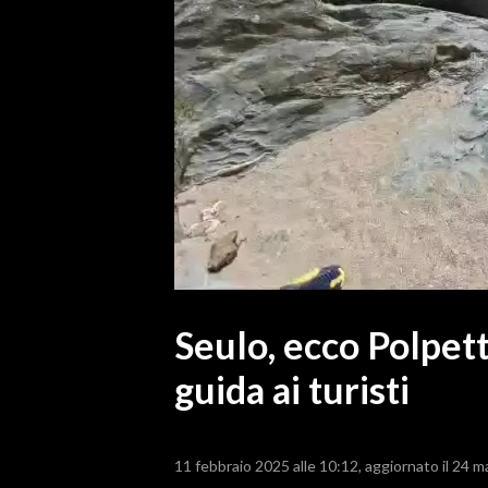
MEDIO CAMPIDANO
ORISTANO E PROVINCIA
SASSARI E PROVINCIA
GALLURA
NUORO E PROVINCIA
OGLIASTRA
AGENDA
CRONACA
ITALIA
MONDO
Seulo, ecco Polpett
guida ai turisti
POLITICA
ECONOMIA
11 febbraio 2025 alle 10:12
aggiornato il 24 m
SERVIZI ALLE IMPRESE