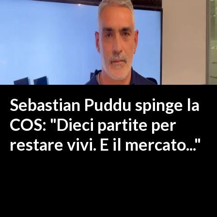
MEDIO CAMPIDANO
ORISTANO E PROVINCIA
SASSARI E PROVINCIA
GALLURA
NUORO E PROVINCIA
OGLIASTRA
AGENDA
Sebastian Puddu spinge la
CRONACA
COS: "Dieci partite per
ITALIA
restare vivi. E il mercato..."
MONDO
POLITICA
ECONOMIA
SERVIZI ALLE IMPRESE