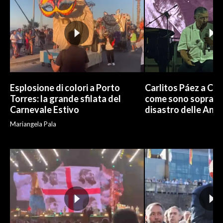
INFO AZIENDE
ABBONATI
ANNUNCI
NECROLOGI
PUBBLICITÀ
Esplosione di colori a Porto
Carlitos Páez a Cagl
SPIAGGE
Torres: la grande sfilata del
come sono sopravvi
Carnevale Estivo
disastro delle And
STORE
Mariangela Pala