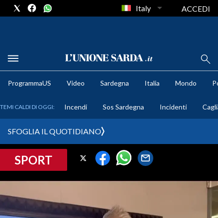
Italy
ACCEDI
METEO
ProgrammaUS
Video
Sardegna
Italia
Mondo
Po
COMUNI AL VOTO
Incendi
Sos Sardegna
Incidenti
Cagli
TEMI CALDI DI OGGI:
VIDEO
SFOGLIA IL QUOTIDIANO
FOTO
SPORT
CRONACA SARDEGNA
CAGLIARI
PROVINCIA DI CAGLIARI
SULCIS IGLESIENTE