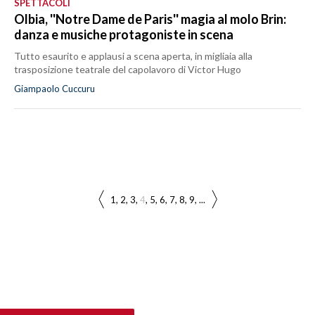
SPETTACOLI
Olbia, ''Notre Dame de Paris'' magia al molo Brin:
danza e musiche protagoniste in scena
Tutto esaurito e applausi a scena aperta, in migliaia alla
trasposizione teatrale del capolavoro di Victor Hugo
Giampaolo Cuccuru
1
2
3
4
5
6
7
8
9
...