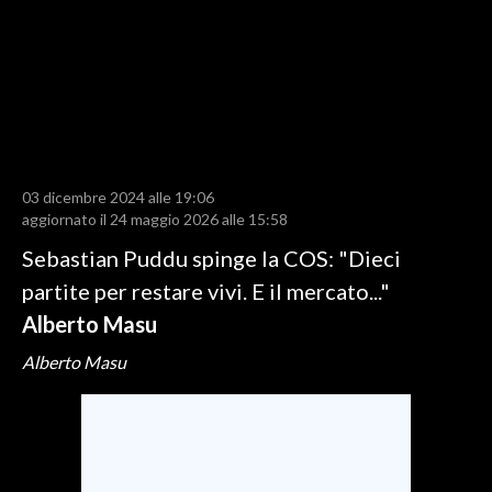
LAVORO
BANDI
SPORT IN SARDEGNA
SPORT
03 dicembre 2024 alle 19:06
RISULTATI E CLASSIFICHE
aggiornato il 24 maggio 2026 alle 15:58
CALCIO
Sebastian Puddu spinge la COS: "Dieci
CALCIO REGIONALE
partite per restare vivi. E il mercato..."
BASKET
Alberto Masu
VOLLEY
Alberto Masu
MOTORI
TENNIS
ALTRI SPORT
CULTURA