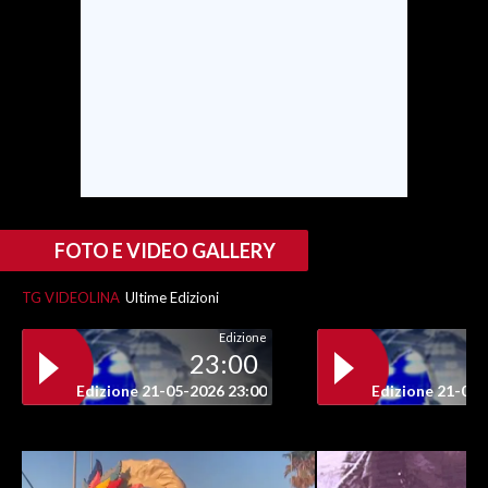
SPETTACOLI
GOSSIP
SALUTE
SARDEGNA TURISMO
FOTO E VIDEO GALLERY
SARDI NEL MONDO
NOTIZIE
TG VIDEOLINA
Ultime Edizioni
EVENTI
Edizione
23:00
#CARAUNIONE
Edizione 21-05-2026 23:00
Edizione 21-05-
3 MINUTI CON
INSULARITÀ