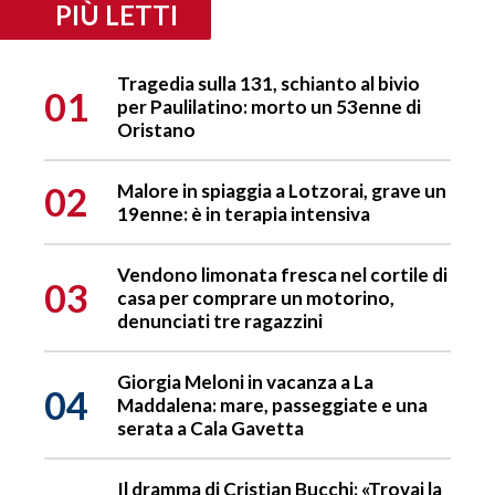
PIÙ LETTI
Tragedia sulla 131, schianto al bivio
01
per Paulilatino: morto un 53enne di
Oristano
02
Malore in spiaggia a Lotzorai, grave un
19enne: è in terapia intensiva
Vendono limonata fresca nel cortile di
03
casa per comprare un motorino,
denunciati tre ragazzini
Giorgia Meloni in vacanza a La
04
Maddalena: mare, passeggiate e una
serata a Cala Gavetta
Il dramma di Cristian Bucchi: «Trovai la