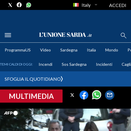
Italy
ACCEDI
METEO
ProgrammaUS
Video
Sardegna
Italia
Mondo
Po
COMUNI AL VOTO
Incendi
Sos Sardegna
Incidenti
Cagli
TEMI CALDI DI OGGI:
VIDEO
SFOGLIA IL QUOTIDIANO
FOTO
MULTIMEDIA
CRONACA SARDEGNA
CAGLIARI
PROVINCIA DI CAGLIARI
SULCIS IGLESIENTE