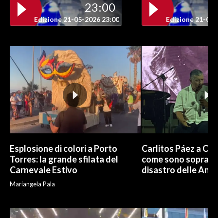
23:00
Edizione 21-05-2026 23:00
Edizione 21-05-
INFO AZIENDE
ABBONATI
ANNUNCI
NECROLOGI
PUBBLICITÀ
SPIAGGE
STORE
Esplosione di colori a Porto
Carlitos Páez a Cagl
Torres: la grande sfilata del
come sono sopravvi
Carnevale Estivo
disastro delle And
Mariangela Pala