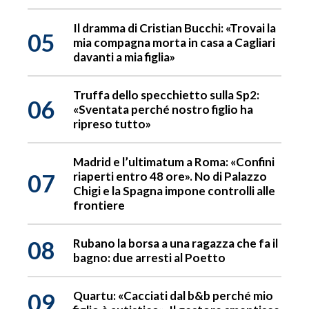
Il dramma di Cristian Bucchi: «Trovai la
05
mia compagna morta in casa a Cagliari
davanti a mia figlia»
Truffa dello specchietto sulla Sp2:
06
«Sventata perché nostro figlio ha
ripreso tutto»
Madrid e l’ultimatum a Roma: «Confini
07
riaperti entro 48 ore». No di Palazzo
Chigi e la Spagna impone controlli alle
frontiere
08
Rubano la borsa a una ragazza che fa il
bagno: due arresti al Poetto
09
Quartu: «Cacciati dal b&b perché mio