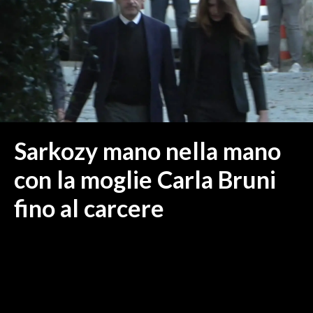
MEDIO CAMPIDANO
ORISTANO E PROVINCIA
SASSARI E PROVINCIA
GALLURA
NUORO E PROVINCIA
OGLIASTRA
AGENDA
Sarkozy mano nella mano
CRONACA
con la moglie Carla Bruni
ITALIA
fino al carcere
MONDO
POLITICA
ECONOMIA
SERVIZI ALLE IMPRESE