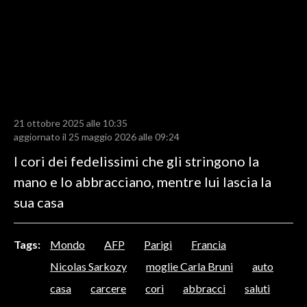
LAVORO
BANDI
SPORT IN SARDEGNA
SPORT
21 ottobre 2025 alle 10:35
RISULTATI E CLASSIFICHE
aggiornato il 25 maggio 2026 alle 09:24
CALCIO
I cori dei fedelissimi che gli stringono la
CALCIO REGIONALE
mano e lo abbracciano, mentre lui lascia la
BASKET
sua casa
VOLLEY
MOTORI
Tags:
Mondo
AFP
Parigi
Francia
TENNIS
Nicolas Sarkozy
moglie Carla Bruni
auto
ALTRI SPORT
casa
carcere
cori
abbracci
saluti
CULTURA