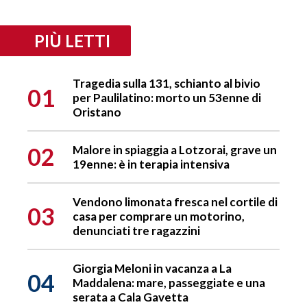
PIÙ LETTI
Tragedia sulla 131, schianto al bivio
01
per Paulilatino: morto un 53enne di
Oristano
02
Malore in spiaggia a Lotzorai, grave un
19enne: è in terapia intensiva
Vendono limonata fresca nel cortile di
03
casa per comprare un motorino,
denunciati tre ragazzini
Giorgia Meloni in vacanza a La
04
Maddalena: mare, passeggiate e una
serata a Cala Gavetta