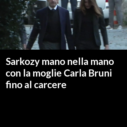
MEDIO CAMPIDANO
ORISTANO E PROVINCIA
SASSARI E PROVINCIA
GALLURA
NUORO E PROVINCIA
OGLIASTRA
AGENDA
Sarkozy mano nella mano
CRONACA
con la moglie Carla Bruni
ITALIA
fino al carcere
MONDO
POLITICA
ECONOMIA
SERVIZI ALLE IMPRESE