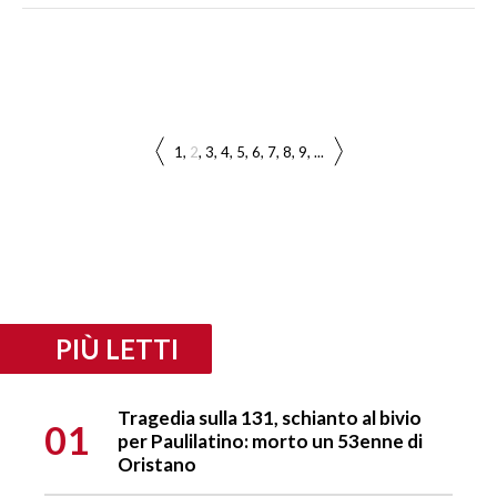
1
2
3
4
5
6
7
8
9
...
PIÙ LETTI
Tragedia sulla 131, schianto al bivio
01
per Paulilatino: morto un 53enne di
Oristano