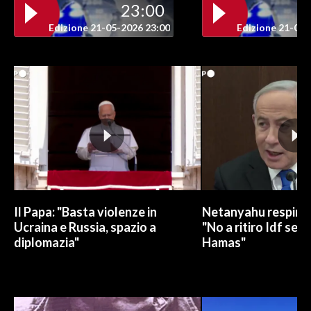
23:00
Edizione 21-05-2026 23:00
Edizione 21-05-
INFO AZIENDE
ABBONATI
ANNUNCI
NECROLOGI
PUBBLICITÀ
SPIAGGE
STORE
Il Papa: "Basta violenze in
Netanyahu respinge
Ucraina e Russia, spazio a
"No a ritiro Idf sen
diplomazia"
Hamas"