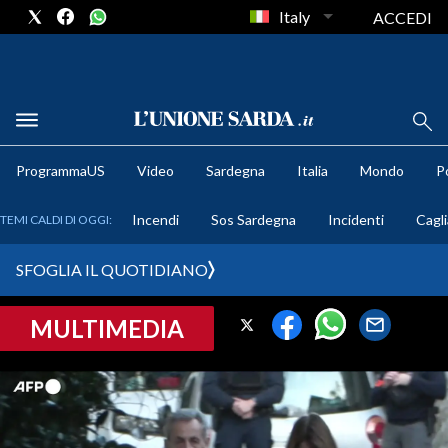
Italy
ACCEDI
METEO
ProgrammaUS
Video
Sardegna
Italia
Mondo
Po
COMUNI AL VOTO
Incendi
Sos Sardegna
Incidenti
Cagli
TEMI CALDI DI OGGI:
VIDEO
SFOGLIA IL QUOTIDIANO
FOTO
MULTIMEDIA
CRONACA SARDEGNA
CAGLIARI
PROVINCIA DI CAGLIARI
SULCIS IGLESIENTE