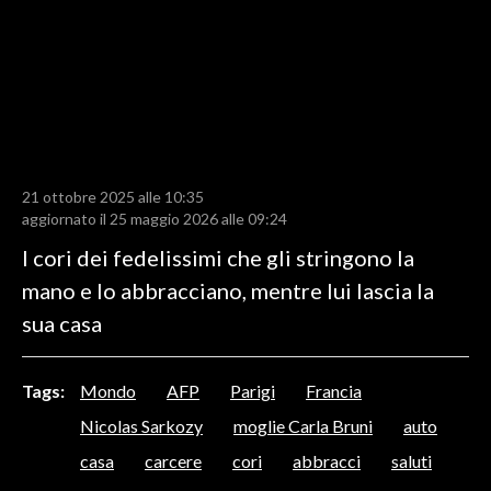
LAVORO
BANDI
SPORT IN SARDEGNA
SPORT
21 ottobre 2025 alle 10:35
RISULTATI E CLASSIFICHE
aggiornato il 25 maggio 2026 alle 09:24
CALCIO
I cori dei fedelissimi che gli stringono la
CALCIO REGIONALE
mano e lo abbracciano, mentre lui lascia la
BASKET
sua casa
VOLLEY
MOTORI
Tags:
Mondo
AFP
Parigi
Francia
TENNIS
Nicolas Sarkozy
moglie Carla Bruni
auto
ALTRI SPORT
casa
carcere
cori
abbracci
saluti
CULTURA