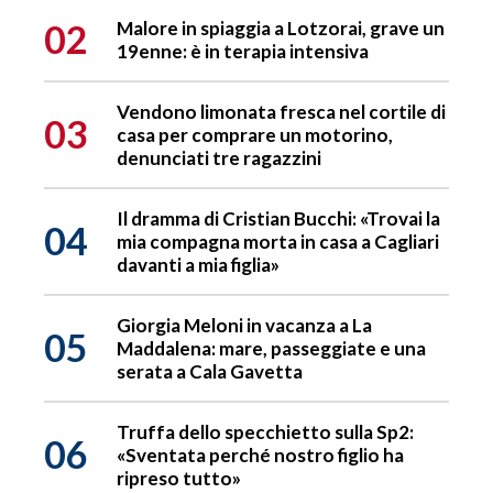
02
Malore in spiaggia a Lotzorai, grave un
19enne: è in terapia intensiva
Vendono limonata fresca nel cortile di
03
casa per comprare un motorino,
denunciati tre ragazzini
Il dramma di Cristian Bucchi: «Trovai la
04
mia compagna morta in casa a Cagliari
davanti a mia figlia»
Giorgia Meloni in vacanza a La
05
Maddalena: mare, passeggiate e una
serata a Cala Gavetta
Truffa dello specchietto sulla Sp2:
06
«Sventata perché nostro figlio ha
ripreso tutto»