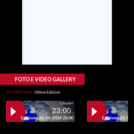
SPETTACOLI
GOSSIP
SALUTE
SARDEGNA TURISMO
SARDI NEL MONDO
FOTO E VIDEO GALLERY
NOTIZIE
EVENTI
TG VIDEOLINA
Ultime Edizioni
#CARAUNIONE
Edizione
23:00
3 MINUTI CON
Edizione 21-05-2026 23:00
Edizione 21-05-
INSULARITÀ