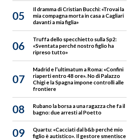
Il dramma di Cristian Bucchi: «Trovai la
05
mia compagna morta in casa a Cagliari
davanti a mia figlia»
Truffa dello specchietto sulla Sp2:
06
«Sventata perché nostro figlio ha
ripreso tutto»
Madrid e l’ultimatum a Roma: «Confini
07
riaperti entro 48 ore». No di Palazzo
Chigi e la Spagna impone controlli alle
frontiere
08
Rubano la borsa a una ragazza che fa il
bagno: due arresti al Poetto
09
Quartu: «Cacciati dal b&b perché mio
figlio è autistico». Il gestore smentisce