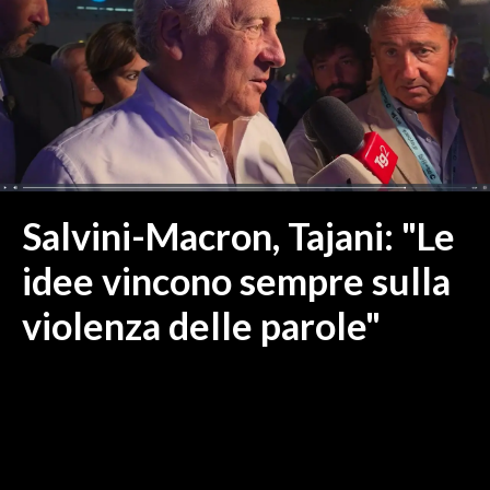
MEDIO CAMPIDANO
ORISTANO E PROVINCIA
SASSARI E PROVINCIA
GALLURA
NUORO E PROVINCIA
OGLIASTRA
AGENDA
Salvini-Macron, Tajani: "Le
CRONACA
idee vincono sempre sulla
ITALIA
violenza delle parole"
MONDO
POLITICA
ECONOMIA
SERVIZI ALLE IMPRESE