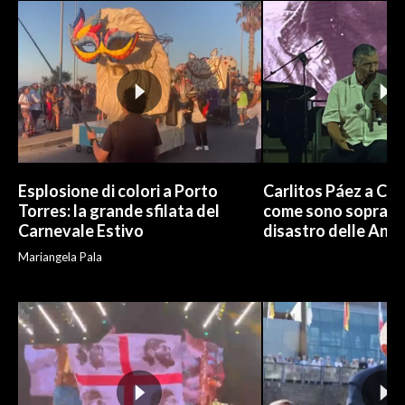
INFO AZIENDE
ABBONATI
ANNUNCI
NECROLOGI
PUBBLICITÀ
SPIAGGE
Esplosione di colori a Porto
Carlitos Páez a Cagl
STORE
Torres: la grande sfilata del
come sono sopravvi
Carnevale Estivo
disastro delle And
Mariangela Pala