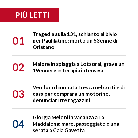
PIÙ LETTI
Tragedia sulla 131, schianto al bivio
01
per Paulilatino: morto un 53enne di
Oristano
02
Malore in spiaggia a Lotzorai, grave un
19enne: è in terapia intensiva
Vendono limonata fresca nel cortile di
03
casa per comprare un motorino,
denunciati tre ragazzini
Giorgia Meloni in vacanza a La
04
Maddalena: mare, passeggiate e una
serata a Cala Gavetta