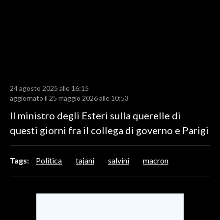
LAVORO
BANDI
SPORT IN SARDEGNA
SPORT
24 agosto 2025 alle 16:15
RISULTATI E CLASSIFICHE
aggiornato il 25 maggio 2026 alle 10:53
CALCIO
Il ministro degli Esteri sulla querelle di
CALCIO REGIONALE
questi giorni fra il collega di governo e Parigi
BASKET
VOLLEY
Tags:
Politica
tajani
salvini
macron
MOTORI
TENNIS
ALTRI SPORT
CULTURA