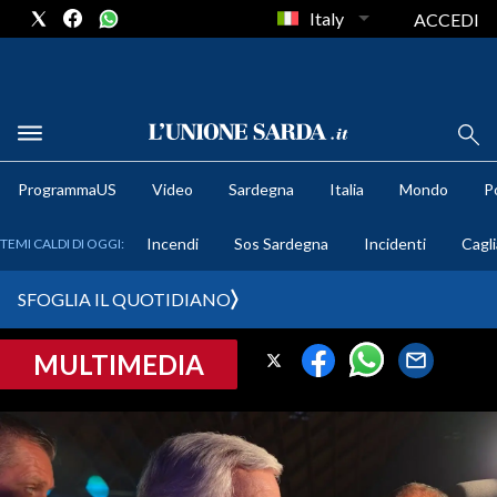
Italy
ACCEDI
METEO
ProgrammaUS
Video
Sardegna
Italia
Mondo
Po
COMUNI AL VOTO
Incendi
Sos Sardegna
Incidenti
Cagli
TEMI CALDI DI OGGI:
VIDEO
SFOGLIA IL QUOTIDIANO
FOTO
MULTIMEDIA
CRONACA SARDEGNA
CAGLIARI
PROVINCIA DI CAGLIARI
SULCIS IGLESIENTE