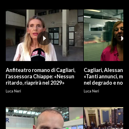
INFO AZIENDE
ABBONATI
ANNUNCI
NECROLOGI
PUBBLICITÀ
SPIAGGE
STORE
Anfiteatro romano di Cagliari,
Cagliari, Alessand
l'assessora Chiappe: «Nessun
«Tanti annunci, ma l
ritardo, riaprirà nel 2029»
nel degrado e non r
Luca Neri
Luca Neri