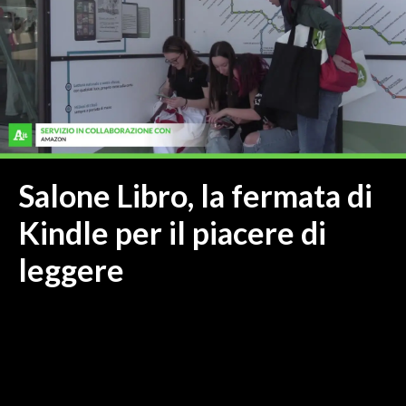
MEDIO CAMPIDANO
ORISTANO E PROVINCIA
SASSARI E PROVINCIA
GALLURA
NUORO E PROVINCIA
OGLIASTRA
AGENDA
Salone Libro, la fermata di
CRONACA
Kindle per il piacere di
ITALIA
leggere
MONDO
POLITICA
ECONOMIA
SERVIZI ALLE IMPRESE