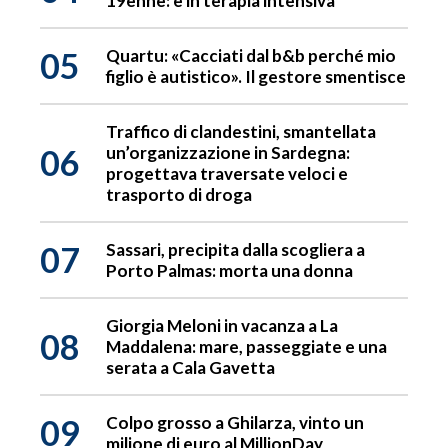
19enne: è in terapia intensiva
05
Quartu: «Cacciati dal b&b perché mio
figlio è autistico». Il gestore smentisce
Traffico di clandestini, smantellata
06
un’organizzazione in Sardegna:
progettava traversate veloci e
trasporto di droga
07
Sassari, precipita dalla scogliera a
Porto Palmas: morta una donna
Giorgia Meloni in vacanza a La
08
Maddalena: mare, passeggiate e una
serata a Cala Gavetta
09
Colpo grosso a Ghilarza, vinto un
milione di euro al MillionDay