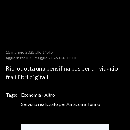
LAVORO
BANDI
SPORT IN SARDEGNA
SPORT
15 maggio 2025 alle 14:45
RISULTATI E CLASSIFICHE
aggiornato il 25 maggio 2026 alle 01:10
CALCIO
Riprodotta una pensilina bus per un viaggio
CALCIO REGIONALE
fra i libri digitali
BASKET
VOLLEY
Tags:
Economia - Altro
MOTORI
Servizio realizzato per Amazon a Torino
TENNIS
ALTRI SPORT
CULTURA