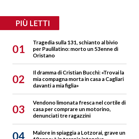
PIÙ LETTI
Tragedia sulla 131, schianto al bivio
01
per Paulilatino: morto un 53enne di
Oristano
Il dramma di Cristian Bucchi: «Trovai la
02
mia compagna morta in casa a Cagliari
davanti a mia figlia»
Vendono limonata fresca nel cortile di
03
casa per comprare un motorino,
denunciati tre ragazzini
04
Malore in spiaggia a Lotzorai, grave un