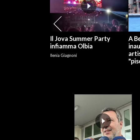
SPETTACOLI
GOSSIP
Il Jova Summer Party
A Be
SALUTE
infiamma Olbia
ina
arti
Ilenia Giagnoni
SARDEGNA TURISMO
"pis
SARDI NEL MONDO
NOTIZIE
EVENTI
#CARAUNIONE
3 MINUTI CON
INSULARITÀ