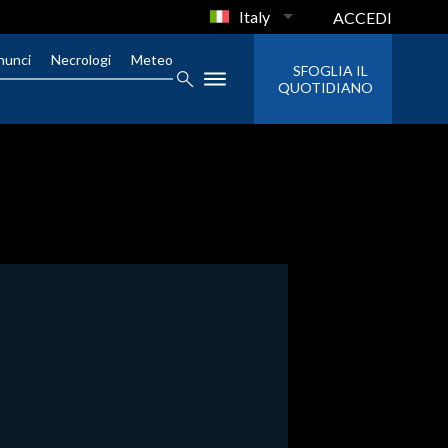
Italy
ACCEDI
nunci
Necrologi
Meteo
SFOGLIA IL
QUOTIDIANO