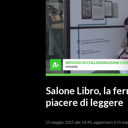
MEDIO CAMPIDANO
ORISTANO E PROVINCIA
SASSARI E PROVINCIA
GALLURA
NUORO E PROVINCIA
OGLIASTRA
AGENDA
CRONACA
ITALIA
MONDO
Salone Libro, la fer
piacere di leggere
POLITICA
ECONOMIA
15 maggio 2025 alle 14:45
aggiornato il 25 ma
SERVIZI ALLE IMPRESE