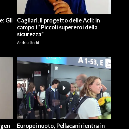
e: Gli
Cagliari, il progetto delle Acli: in
campo i “Piccoli supereroi della
sicurezza”
Andrea Sechi
ngen
Europei nuoto, Pellacani rientra in