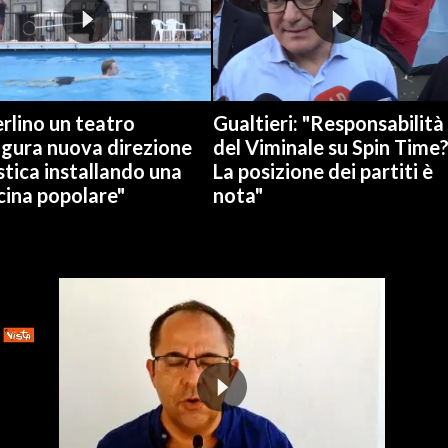
rlino un teatro
Gualtieri: "Responsabilità
ugura nuova direzione
del Viminale su Spin Time
stica installando una
La posizione dei partiti è
cina popolare"
nota"