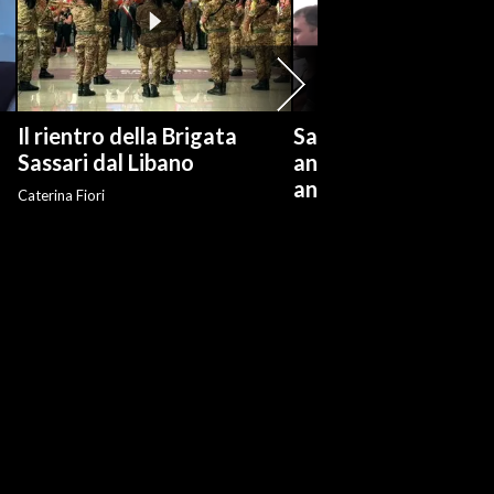
Il rientro della Brigata
Salvini: "Roggero ch
?
Sassari dal Libano
andare avanti su n
anti-risarcimenti"
Caterina Fiori