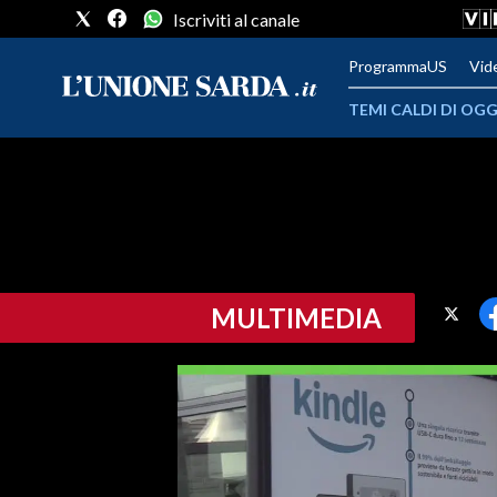
Iscriviti al canale
ProgrammaUS
Vid
TEMI CALDI DI OGG
METEO
COMUNI AL VOTO
VIDEO
MULTIMEDIA
FOTO
CRONACA SARDEGNA
CAGLIARI
PROVINCIA DI CAGLIARI
SULCIS IGLESIENTE