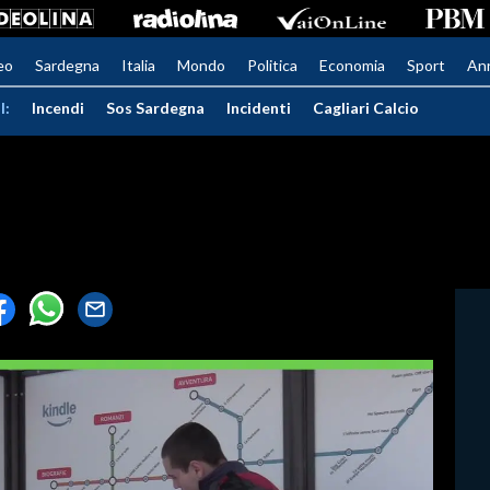
eo
Sardegna
Italia
Mondo
Politica
Economia
Sport
An
I:
Incendi
Sos Sardegna
Incidenti
Cagliari Calcio