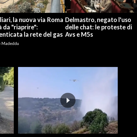
iari, la nuova via Roma
Delmastro, negato l'uso
à da "riaprire":
delle chat: le proteste di
nticata la rete del gas
Avs e M5s
o Madeddu