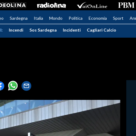
eo
Sardegna
Italia
Mondo
Politica
Economia
Sport
An
I:
Incendi
Sos Sardegna
Incidenti
Cagliari Calcio