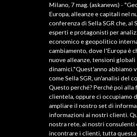
Milano, 7 mag. (askanews) - "Geo
LAVORO
Europa, alleanze e capitali nel n
BANDI
conferenza di Sella SGR che, al 
esperti e protagonisti per analiz
SPORT IN SARDEGNA
economico e geopolitico intern
SPORT
cambiamento, dove l'Europa è chi
RISULTATI E CLASSIFICHE
nuove alleanze, tensioni globali 
CALCIO
dinamici."Quest'anno abbiamo vo
CALCIO REGIONALE
come Sella SGR, un'analisi del 
BASKET
Questo perché? Perché poi alla f
VOLLEY
clientela, oppure ci occupiamo d
MOTORI
ampliare il nostro set di informa
TENNIS
informazioni ai nostri clienti. Qu
ALTRI SPORT
nostra rete, ai nostri consulenti 
incontrare i clienti, tutta quest
CULTURA