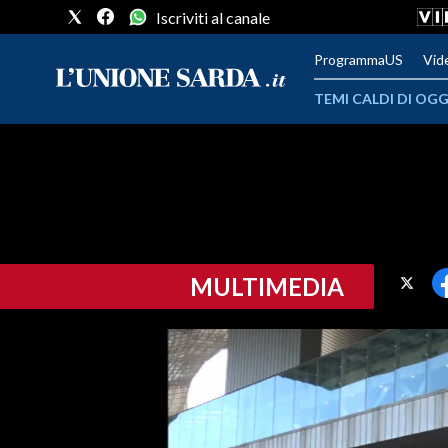
Iscriviti al canale
ProgrammaUS
Vid
TEMI CALDI DI OGG
METEO
COMUNI AL VOTO
VIDEO
MULTIMEDIA
FOTO
CRONACA SARDEGNA
CAGLIARI
PROVINCIA DI CAGLIARI
SULCIS IGLESIENTE