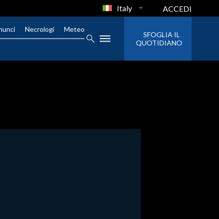
Italy
ACCEDI
nunci
Necrologi
Meteo
SFOGLIA IL
QUOTIDIANO