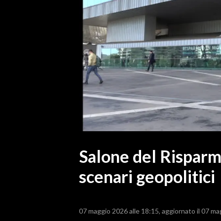
MEDIO CAMPIDANO
ORISTANO E PROVINCIA
SASSARI E PROVINCIA
GALLURA
NUORO E PROVINCIA
OGLIASTRA
AGENDA
CRONACA
ITALIA
MONDO
Salone del Risparmi
scenari geopolitici
POLITICA
ECONOMIA
07 maggio 2026 alle 18:15
aggiornato il 07 ma
SERVIZI ALLE IMPRESE