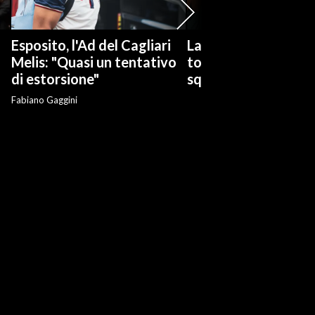
Esposito, l'Ad del Cagliari
La serie tv "Ted Las
Melis: "Quasi un tentativo
torna con una nuov
di estorsione"
squadra di calcio
Fabiano Gaggini