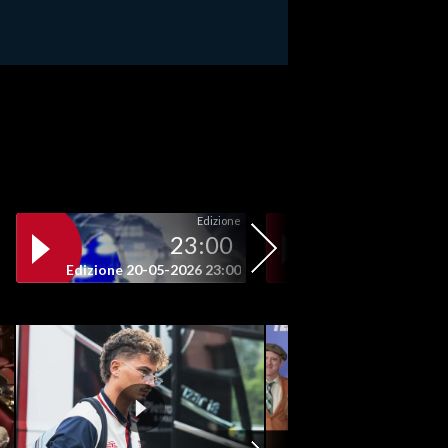
Edizione
23:00
19
Edizione 20-05-2026 23:00
Edizione 20-05-202