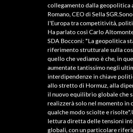
collegamento dalla geopolitica a
Romano, CEO di Sella SGR.Sono s
SPETTACOLI
l'Europa tra competitività, polit
GOSSIP
Ha parlato così Carlo Altomont
SDA Bocconi: "La geopolitica st
SALUTE
riferimento strutturale sulla cos
SARDEGNA TURISMO
quello che vediamo è che, in qu
aumentate tantissimo negli ultim
SARDI NEL MONDO
interdipendenze in chiave politic
NOTIZIE
allo stretto di Hormuz, alla dip
EVENTI
il nuovo equilibrio globale che s
realizzerà solo nel momento in 
#CARAUNIONE
qualche modo sciolte e risolte".
3 MINUTI CON
lettura diretta delle tensioni int
globali, con un particolare rifer
INSULARITÀ