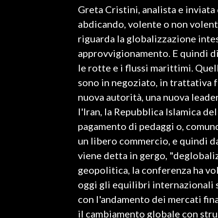
Greta Cristini, analista e inviata
INFO AZIENDE
abdicando, volente o non volente
ABBONATI
riguarda la globalizzazione intes
approvvigionamento. E quindi d
ANNUNCI
le rotte e i flussi marittimi. Qu
NECROLOGI
sono in negoziato, in trattativa fr
PUBBLICITÀ
nuova autorità, una nuova leader
SPIAGGE
l'Iran, la Repubblica Islamica del
STORE
pagamento di pedaggi o, comunque
un libero commercio, e quindi da 
viene detta in gergo, "deglobali
geopolitica, la conferenza ha vo
oggi gli equilibri internazional
con l'andamento dei mercati fina
il cambiamento globale con strum