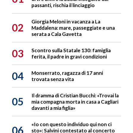
passanti, rischia il linciaggio
Giorgia Meloni in vacanza a La
02
Maddalena: mare, passeggiate e una
serata a Cala Gavetta
03
Scontro sulla Statale 130: famiglia
ferita, il padre in gravi condizioni
04
Monserrato, ragazza di 17 anni
trovata senza vita
Il dramma di Cristian Bucchi: «Trovai la
05
mia compagna morta in casa a Cagliari
davanti a mia figlia»
«Io con questo individuo qui non ci
06
sto»: Salvini contestato al concerto