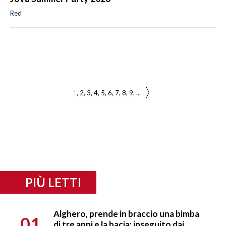
Red
1
2
3
4
5
6
7
8
9
...
PIÙ LETTI
Alghero, prende in braccio una bimba
01
di tre anni e la bacia: inseguito dai