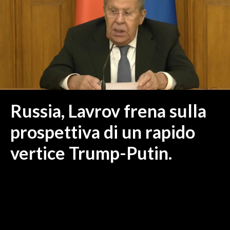
MEDIO CAMPIDANO
ORISTANO E PROVINCIA
SASSARI E PROVINCIA
GALLURA
NUORO E PROVINCIA
OGLIASTRA
AGENDA
Russia, Lavrov frena sulla
CRONACA
prospettiva di un rapido
ITALIA
vertice Trump-Putin.
MONDO
POLITICA
ECONOMIA
SERVIZI ALLE IMPRESE