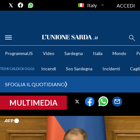
Italy
ACCEDI
METEO
ProgrammaUS
Video
Sardegna
Italia
Mondo
Po
COMUNI AL VOTO
Incendi
Sos Sardegna
Incidenti
Cagli
TEMI CALDI DI OGGI:
VIDEO
SFOGLIA IL QUOTIDIANO
FOTO
MULTIMEDIA
CRONACA SARDEGNA
CAGLIARI
PROVINCIA DI CAGLIARI
SULCIS IGLESIENTE