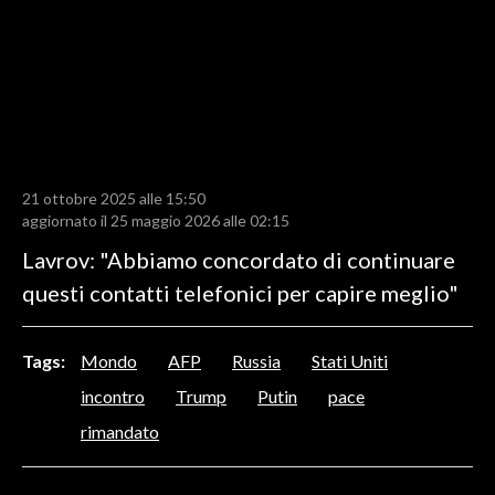
LAVORO
BANDI
SPORT IN SARDEGNA
SPORT
21 ottobre 2025 alle 15:50
RISULTATI E CLASSIFICHE
aggiornato il 25 maggio 2026 alle 02:15
CALCIO
Lavrov: "Abbiamo concordato di continuare
CALCIO REGIONALE
questi contatti telefonici per capire meglio"
BASKET
VOLLEY
Tags:
Mondo
AFP
Russia
Stati Uniti
MOTORI
incontro
Trump
Putin
pace
TENNIS
rimandato
ALTRI SPORT
CULTURA