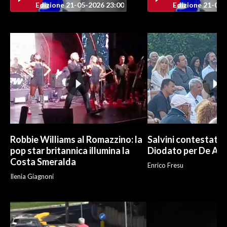
Edizione 21-05-2026 23:00
Edizione 21-05-
INFO AZIENDE
ABBONATI
ANNUNCI
NECROLOGI
PUBBLICITÀ
SPIAGGE
STORE
Robbie Williams al Romazzino: la
Salvini contestato 
pop star britannica illumina la
Diodato per De And
Costa Smeralda
Enrico Fresu
Ilenia Giagnoni